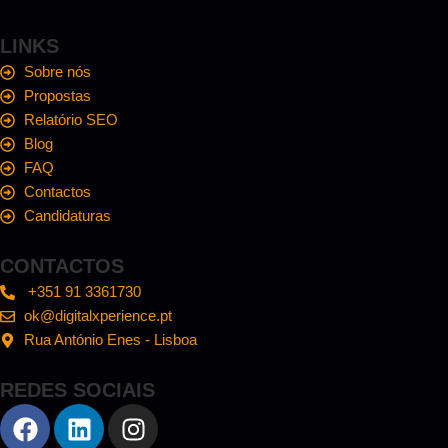
LINKS
Sobre nós
Propostas
Relatório SEO
Blog
FAQ
Contactos
Candidaturas
CONTACTOS
+351 91 3361730
ok@digitalxperience.pt
Rua António Enes - Lisboa
REDES SOCIAIS