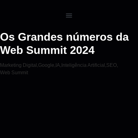
Os Grandes números da
Web Summit 2024
Marketing Digital
,
Google
,
IA
,
Inteligência Artificial
,
SEO
,
Web Summit