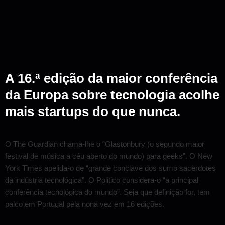
A 16.ª edição da maior conferência
da Europa sobre tecnologia acolhe
mais startups do que nunca.
O The Guardian chama-lhe o “Glastonbury (o segundo maior
festival de música a céu aberto do mundo) para geeks”. O New
York Times apelida-o de “grande conclave dos sumo sacerdotes
da indústria tecnológica”. O Politico considera-o “a principal
conferência tecnológica do mundo”. Seja que definição for, tem
palco em Portugal pela nona vez em 16 edições.