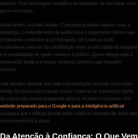
atenção. Esta abordagem multiplica as hipóteses de encontrar uma
peça vencedora.
Ainda assim, a IA tem limites. Consegue produzir volume, mas a
estratégia, o entendimento da audiência e o julgamento sobre o que
é relevante continuam a ser humanos. Os criativos mais
memoráveis nascem da combinação entre a velocidade da máquina
e a sensibilidade de quem conhece o público. Quem delega tudo à
automação tende a produzir conteúdo genérico que ninguém
recorda.
Vale também garantir que toda esta produção assenta numa base
sólida. De pouco serve gerar muitos criativos se a presença digital
da marca não estiver preparada para os receber e converter. Um
website preparado para o Google e para a inteligência artificial
assegura que o tráfego gerado pelos criativos encontra do outro lado
uma experiência à altura.
Da Atenção à Confiança: O Que Vem