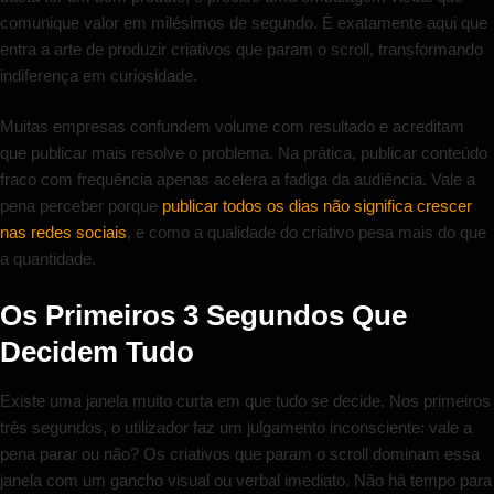
comunique valor em milésimos de segundo. É exatamente aqui que
entra a arte de produzir criativos que param o scroll, transformando
indiferença em curiosidade.
Muitas empresas confundem volume com resultado e acreditam
que publicar mais resolve o problema. Na prática, publicar conteúdo
fraco com frequência apenas acelera a fadiga da audiência. Vale a
pena perceber porque
publicar todos os dias não significa crescer
nas redes sociais
, e como a qualidade do criativo pesa mais do que
a quantidade.
Os Primeiros 3 Segundos Que
Decidem Tudo
Existe uma janela muito curta em que tudo se decide. Nos primeiros
três segundos, o utilizador faz um julgamento inconsciente: vale a
pena parar ou não? Os criativos que param o scroll dominam essa
janela com um gancho visual ou verbal imediato. Não há tempo para