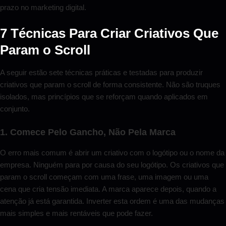
prazo no marketing digital.
7 Técnicas Para Criar Criativos Que
Param o Scroll
A seguir estão sete técnicas práticas e testadas para produzir
criativos que param o scroll de forma consistente. Não são truques
isolados, mas princípios que se reforçam quando aplicados em
conjunto.
1. Comece Pelo Gancho, Não Pela Marca
O erro mais comum é abrir um criativo com o logótipo ou o nome da
empresa. Ninguém para por causa do seu logótipo. Os criativos que
param o scroll começam com uma frase, uma imagem ou uma
cena que cria tensão imediata. A marca aparece depois, quando a
atenção já está garantida. Inverter esta ordem é uma das mudanças
mais simples e mais rentáveis que pode fazer.