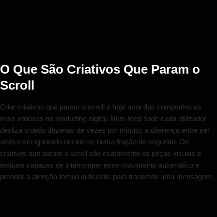
O Que São Criativos Que Param o
Scroll
Criar criativos que param o scroll é hoje uma das competências
mais valiosas no marketing digital. Num feed onde cada utilizador
desliza o dedo dezenas de vezes por minuto, a diferença entre ser
visto e ser ignorado decide-se numa fração de segundo. Os
criativos que param o scroll são exatamente as peças visuais e
textuais capazes de interromper esse movimento automático e
prender a atenção tempo suficiente para transmitir uma mensagem.