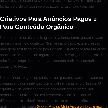
de ser óbvia e coerente com a promessa inicial. As melhores peças
fecham o ciclo conduzindo o utilizador a fazer algo concreto.
Criativos Para Anúncios Pagos e
Para Conteúdo Orgânico
Nem todos os criativos são iguais, e a forma como param o scroll
muda consoante o contexto. Num anúncio pago, existe pressão
para gerar resultado rápido porque cada visualização tem um custo
associado. No conteúdo orgânico, há mais espaço para construir
relação ao longo do tempo, mas a concorrência pela atenção é
igualmente feroz.
Nos anúncios pagos, os criativos que param o scroll precisam de
comunicar valor e intenção comercial sem afastar o utilizador. O
equilíbrio é delicado: ser demasiado vendedor afugenta, ser
demasiado subtil desperdiça orçamento. Compreender as
diferenças entre plataformas ajuda muito nesta decisão, como se
explora no artigo sobre
Google Ads ou Meta Ads e onde vale mais a