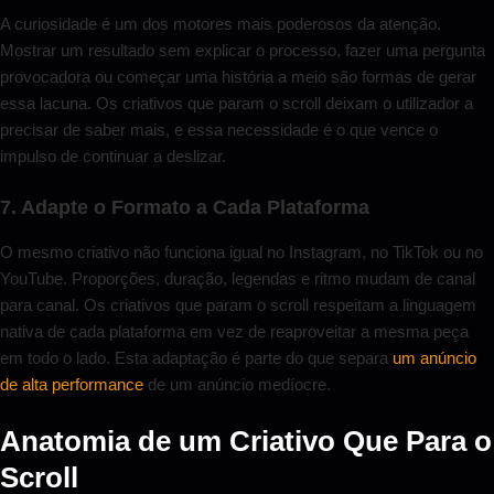
A curiosidade é um dos motores mais poderosos da atenção.
Mostrar um resultado sem explicar o processo, fazer uma pergunta
provocadora ou começar uma história a meio são formas de gerar
essa lacuna. Os criativos que param o scroll deixam o utilizador a
precisar de saber mais, e essa necessidade é o que vence o
impulso de continuar a deslizar.
7. Adapte o Formato a Cada Plataforma
O mesmo criativo não funciona igual no Instagram, no TikTok ou no
YouTube. Proporções, duração, legendas e ritmo mudam de canal
para canal. Os criativos que param o scroll respeitam a linguagem
nativa de cada plataforma em vez de reaproveitar a mesma peça
em todo o lado. Esta adaptação é parte do que separa
um anúncio
de alta performance
de um anúncio medíocre.
Anatomia de um Criativo Que Para o
Scroll