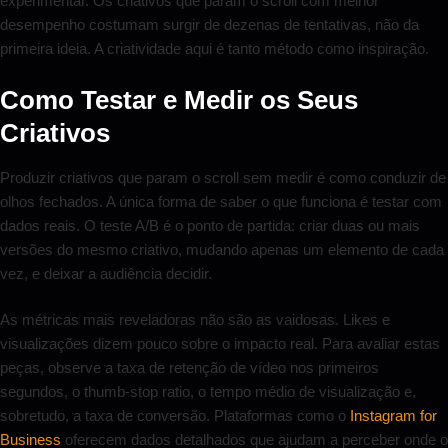
experimentar. Os criativos que param o scroll com melhor
desempenho costumam surgir de dezenas de tentativas, não da
primeira ideia. A criatividade aqui é tanto método como inspiração.
Como Testar e Medir os Seus
Criativos
Produzir criativos que param o scroll sem medir é como conduzir de
olhos fechados. A única forma de saber o que funciona é testar com
dados reais. O teste A/B é o ponto de partida: criar duas ou mais
versões do mesmo criativo, mudando apenas um elemento de cada
vez, e deixar a audiência decidir.
As métricas mais reveladoras não são as vaidosas. Likes e
visualizações dizem pouco sobre o impacto real. Para avaliar estas
peças, observe a taxa de retenção de vídeo nos primeiros
segundos, o thumb-stop ratio, o tempo médio de visualização e,
sobretudo, a taxa de conversão. Plataformas como o
Instagram for
Business
oferecem dados detalhados que ajudam a perceber onde o