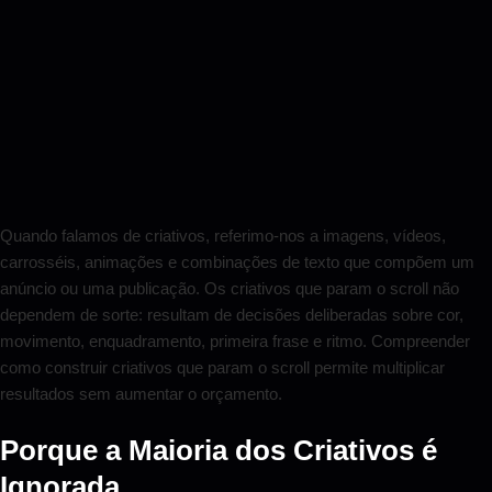
Quando falamos de criativos, referimo-nos a imagens, vídeos,
carrosséis, animações e combinações de texto que compõem um
anúncio ou uma publicação. Os criativos que param o scroll não
dependem de sorte: resultam de decisões deliberadas sobre cor,
movimento, enquadramento, primeira frase e ritmo. Compreender
como construir criativos que param o scroll permite multiplicar
resultados sem aumentar o orçamento.
Porque a Maioria dos Criativos é
Ignorada