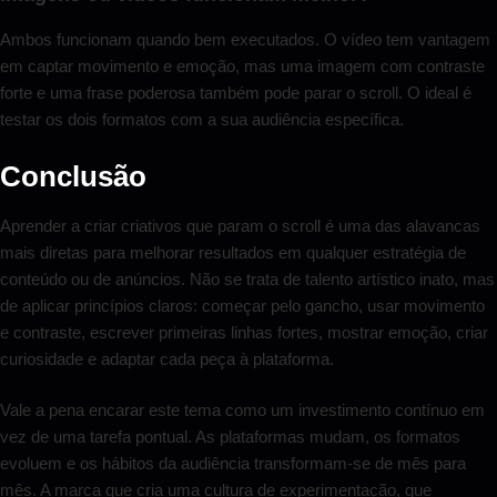
Ambos funcionam quando bem executados. O vídeo tem vantagem
em captar movimento e emoção, mas uma imagem com contraste
forte e uma frase poderosa também pode parar o scroll. O ideal é
testar os dois formatos com a sua audiência específica.
Conclusão
Aprender a criar criativos que param o scroll é uma das alavancas
mais diretas para melhorar resultados em qualquer estratégia de
conteúdo ou de anúncios. Não se trata de talento artístico inato, mas
de aplicar princípios claros: começar pelo gancho, usar movimento
e contraste, escrever primeiras linhas fortes, mostrar emoção, criar
curiosidade e adaptar cada peça à plataforma.
Vale a pena encarar este tema como um investimento contínuo em
vez de uma tarefa pontual. As plataformas mudam, os formatos
evoluem e os hábitos da audiência transformam-se de mês para
mês. A marca que cria uma cultura de experimentação, que