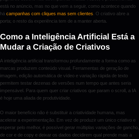
está no anúncio, mas no que vem a seguir, como acontece quando
há
campanhas com cliques mas sem clientes
. O criativo abre a
porta; o resto da experiência tem de a manter aberta.
Como a Inteligência Artificial Está a
Mudar a Criação de Criativos
A inteligência artificial transformou profundamente a forma como as
marcas produzem conteúdo visual. Ferramentas de geração de
imagem, edição automática de vídeo e variação rápida de texto
permitem testar dezenas de versões num tempo que antes seria
impensável. Para quem quer criar criativos que param o scroll, a IA
é hoje uma aliada de produtividade.
O maior benefício não é substituir a criatividade humana, mas
acelerar a experimentação. Em vez de produzir um único criativo e
esperar pelo melhor, é possível gerar múltiplas variações de gancho,
de cor e de copy e deixar os dados decidirem qual prende mais a