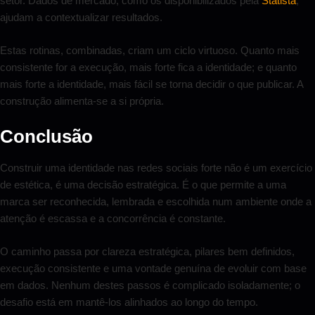
setor. Dados de mercado, como os disponibilizados pela
Statista
,
ajudam a contextualizar resultados.
Estas rotinas, combinadas, criam um ciclo virtuoso. Quanto mais
consistente for a execução, mais forte fica a identidade; e quanto
mais forte a identidade, mais fácil se torna decidir o que publicar. A
construção alimenta-se a si própria.
Conclusão
Construir uma identidade nas redes sociais forte não é um exercício
de estética, é uma decisão estratégica. É o que permite a uma
marca ser reconhecida, lembrada e escolhida num ambiente onde a
atenção é escassa e a concorrência é constante.
O caminho passa por clareza estratégica, pilares bem definidos,
execução consistente e uma vontade genuína de evoluir com base
em dados. Nenhum destes passos é complicado isoladamente; o
desafio está em mantê-los alinhados ao longo do tempo.