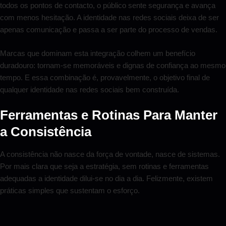
todos os pontos de contacto, o público sente segurança e avança
com menos hesitação. A identidade nas redes sociais deixa de ser
apenas comunicação e passa a ser parte do processo de vendas.
Marcas que dominam esta integração colhem um benefício
duradouro: tornam-se memoráveis e dignas de confiança ao mesmo
tempo. E essa combinação é, provavelmente, o objetivo final de
qualquer identidade nas redes sociais bem construída.
Ferramentas e Rotinas Para Manter
a Consistência
A consistência não nasce da força de vontade, nasce de sistemas.
Por mais clara que seja a estratégia, sem rotinas e ferramentas
adequadas a identidade dilui-se no dia a dia. Felizmente, existem
práticas simples que sustentam o esforço.