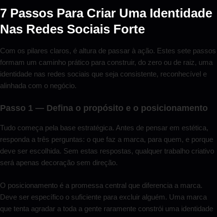
7 Passos Para Criar Uma Identidade
Nas Redes Sociais Forte
Com os pilares claros, é altura de passar à ação. Estes sete passos
formam um caminho prático para construir, do zero ou de raiz, uma
identidade nas redes sociais que seja consistente, reconhecível e
alinhada com o negócio.
Passo 1 — Defina o propósito e o posicionamento
Tudo começa pela base estratégica. Antes de pensar em estética,
responda a três perguntas: o que faz a marca, para quem, e porque
deve ser escolhida. Sem estas respostas, qualquer trabalho criativo
será apenas decoração sem direção.
O posicionamento é a promessa central que diferencia a marca.
Deve ser específico o suficiente para excluir alguém. Uma marca
que tenta agradar a toda a gente raramente constrói uma identidade