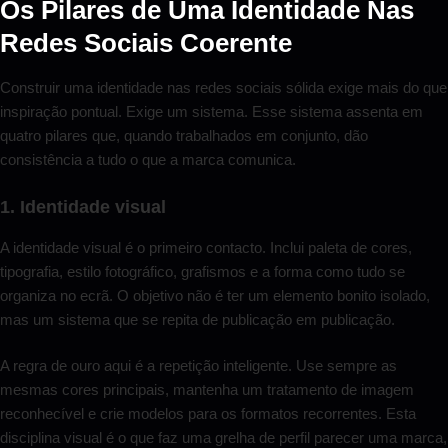
Os Pilares de Uma Identidade Nas
Redes Sociais Coerente
Construir uma identidade nas redes sociais sólida exige mais do que
inspiração pontual. Exige um sistema. Esse sistema assenta em
quatro pilares que, quando trabalhados em conjunto, dão
consistência a tudo o que a marca comunica.
1. Identidade visual
A identidade visual é o primeiro contacto. Inclui paleta de cores,
tipografia, estilo fotográfico, grafismos e a forma como tudo se
organiza no ecrã. O objetivo não é ter um elemento bonito isolado,
mas um sistema que se repita de publicação em publicação.
A regra de ouro aqui é a repetição inteligente. Use sempre as
mesmas cores principais, mantenha um tratamento de imagem
reconhecível e crie modelos para os formatos recorrentes. Esta
disciplina visual é o que faz uma grelha de perfil parecer uma marca,