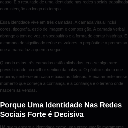
acaso. É o resultado de uma identidade nas redes sociais trabalhada
com intenção ao longo do tempo.
Essa identidade vive em três camadas. A camada visual inclui
cores, tipografia, estilo de imagem e composição. A camada verbal
abrange o tom de voz, o vocabulário e a forma de contar histórias. E
a camada de significado reúne os valores, o propósito e a promessa
que a marca faz a quem a segue.
Quando estas três camadas estão alinhadas, cria-se algo raro:
previsibilidade no melhor sentido da palavra. O público sabe o que
esperar, sente-se em casa e baixa as defesas. É exatamente nesse
momento que começa a confiança, e a confiança é o terreno onde
nascem as vendas.
Porque Uma Identidade Nas Redes
Sociais Forte é Decisiva
Há quem encare a identidade como uma preocupação meramente