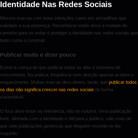
Identidade Nas Redes Sociais
Mesmo marcas com boas intenções caem em armadilhas que
sabotam a sua presença. Reconhecer estes erros é metade do
caminho para os evitar e proteger a identidade nas redes sociais que
tanto custa a construir.
Publicar muito e dizer pouco
Existe a crença de que publicar todos os dias é sinónimo de
crescimento. Na prática, frequência sem direção apenas acelera o
esquecimento. Muitas marcas descobrem, tarde, que
publicar todos
os dias não significa crescer nas redes sociais
de forma
sustentável.
O foco deve estar na relevância, não no volume. Uma publicação
forte, alinhada com a identidade e útil para o público, vale mais do
que sete publicações genéricas que ninguém recorda no dia
seguinte.