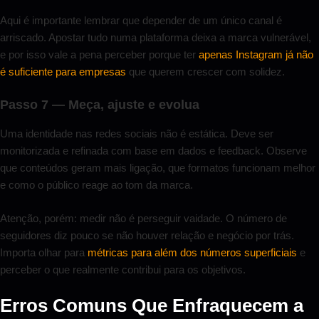
Aqui é importante lembrar que depender de um único canal é
arriscado. Apostar tudo numa plataforma deixa a marca vulnerável,
e por isso vale a pena perceber porque ter
apenas Instagram já não
é suficiente para empresas
que querem crescer com solidez.
Passo 7 — Meça, ajuste e evolua
Uma identidade nas redes sociais não é estática. Deve ser
monitorizada e refinada com base em dados e feedback. Observe
que conteúdos geram mais ligação, que formatos funcionam melhor
e como o público reage ao tom da marca.
Atenção, porém: medir não é perseguir vaidade. O número de
seguidores diz pouco se não houver relação e negócio por trás.
Importa olhar para
métricas para além dos números superficiais
e
perceber o que realmente contribui para os objetivos.
Erros Comuns Que Enfraquecem a