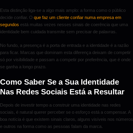
Esta distinção liga-se a algo mais amplo: a forma como o público
decide confiar. O
que faz um cliente confiar numa empresa em
segundos
está muitas vezes nesses sinais de coerência que uma
identidade bem cuidada transmite sem precisar de palavras.
No fundo, a presença é a porta de entrada e a identidade é a razão
para ficar. Marcas que dominam esta diferença deixam de competir
só por visibilidade e passam a competir por preferência, que é onde
se ganha a longo prazo.
Como Saber Se a Sua Identidade
Nas Redes Sociais Está a Resultar
Depois de investir tempo a construir uma identidade nas redes
sociais, é natural querer perceber se o esforço está a compensar. A
boa notícia é que existem sinais claros, alguns visíveis nos números
e outros na forma como as pessoas falam da marca.