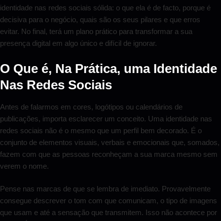
identidade nas redes sociais sólida: o que ela é de facto, porque é
decisiva para o negócio, quais são os seus pilares e que erros
evitar. No final, terá um plano prático para transformar a sua
presença digital em algo único e difícil de ignorar.
O Que é, Na Prática, uma Identidade
Nas Redes Sociais
Antes de falarmos em cores, logótipos ou calendários de
publicações, importa esclarecer um conceito. Uma identidade nas
redes sociais não é o mesmo que um perfil bem decorado. É o
conjunto de elementos visuais, verbais e emocionais que, somados,
fazem com que as pessoas reconheçam a sua marca mesmo sem
verem o nome.
Pense nas marcas de que se lembra de imediato. Provavelmente
consegue descrever o tom com que comunicam, o tipo de imagens
que usam e até a sensação que transmitem. Isso não acontece por