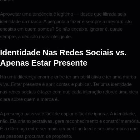
Aproveitar uma tendência é legítimo — desde que filtrada pela
identidade da marca. A pergunta a fazer é sempre a mesma: isto
encaixa em quem somos? Se não encaixa, ignorar é, quase
sempre, a decisão mais inteligente.
Identidade Nas Redes Sociais vs.
Apenas Estar Presente
Há uma diferença enorme entre ter um perfil ativo e ter uma marca
viva. Estar presente é abrir contas e publicar. Ter uma identidade
nas redes sociais é fazer com que cada interação reforce uma ideia
clara sobre quem a marca é.
A presença passiva é fácil de copiar e fácil de ignorar. A identidade,
não. Ela cria expectativas, gera reconhecimento e constrói memória.
É a diferença entre ser mais um perfil no feed e ser uma marca que
as pessoas procuram de propósito.