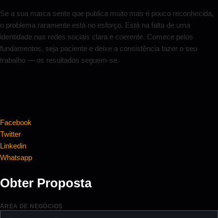
Se a sua marca sente que publica muito mas é pouco reconhecida,
o problema raramente está no esforço. Está na falta de uma
identidade nas redes sociais clara e coerente. Comece pelos
fundamentos, seja paciente e deixe a consistência fazer o seu
trabalho — os resultados seguem-se.
Facebook
Twitter
Linkedin
Whatsapp
Obter Proposta
ÁREA DE NEGÓCIOS