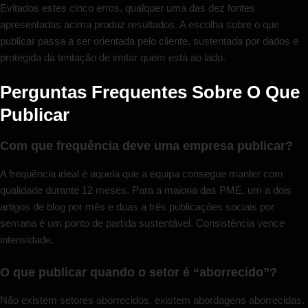
Evitados estes cinco erros, qualquer uma das dez fontes
apresentadas acima produz resultados. A escolha sobre o que
publicar passa a ser orientada pelo cliente, sustentada por dados e
protegida da tentação de imitar quem está ao lado.
Perguntas Frequentes Sobre O Que
Publicar
Com que frequência deve uma empresa publicar?
A frequência ideal é aquela que a equipa consegue manter com
qualidade durante 12 meses. Para a maioria das PME, um a dois
artigos de blog por mês e duas a três publicações sociais por
semana é um ponto de partida sustentável. Consistência vence
intensidade.
O que publicar quando o setor é “aborrecido”?
Não existem setores aborrecidos, existem abordagens aborrecidas.