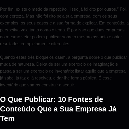
Por fim, existe o medo da repetição. “Isso já foi dito por outros.” Foi,
com certeza. Mas não foi dito pela sua empresa, com os seus
exemplos, os seus casos e a sua forma de explicar. Em conteúdo, a
perspetiva vale tanto como o tema. É por isso que duas empresas
do mesmo setor podem publicar sobre o mesmo assunto e obter
resultados completamente diferentes.
Quando estes três bloqueios caem, a pergunta sobre o que publicar
muda de natureza. Deixa de ser um exercício de imaginação e
passa a ser um exercício de inventário: listar aquilo que a empresa
já sabe, já faz e já resolveu, e dar-lhe forma pública. É esse
inventário que vamos construir a seguir.
O Que Publicar: 10 Fontes de
Conteúdo Que a Sua Empresa Já
Tem