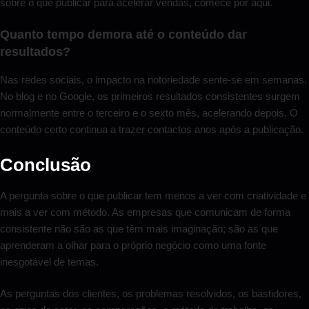
sobre o que publicar para acelerar vendas, comece por aqui.
Quanto tempo demora até o conteúdo dar
resultados?
Nas redes sociais, o impacto na notoriedade sente-se em semanas.
No blog e no Google, os primeiros resultados consistentes surgem
normalmente entre o terceiro e o sexto mês, acelerando depois. O
conteúdo certo continua a trazer contactos anos após a publicação.
Conclusão
A pergunta sobre o que publicar tem menos a ver com criatividade e
mais a ver com método. As empresas que comunicam de forma
consistente não são as que têm mais imaginação; são as que
aprenderam a olhar para o próprio negócio como uma fonte
inesgotável de temas.
As perguntas dos clientes, os problemas resolvidos, os bastidores,