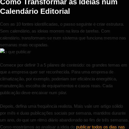
Como Transformar as Ideias num
Calendário Editorial
Com as 10 fontes identificadas, o passo seguinte é criar estrutura.
Sem calendário, as ideias morrem na lista de tarefas. Com
calendário, transformam-se num sistema que funciona mesmo nas
semanas mais ocupadas.
Comece por definir 3 a 5 pilares de conteúdo: os grandes temas em
que a empresa quer ser reconhecida. Para uma empresa de
climatização, por exemplo, poderiam ser eficiência energética,
manutenção, escolha de equipamentos e casos reais. Cada
publicação deve encaixar num pilar.
Depois, defina uma frequência realista. Mais vale um artigo sólido
por mês e duas publicações sociais por semana, mantidos durante
um ano, do que um ritmo diário abandonado ao fim de três semanas.
Como mostrámos ao analisar a ideia de
publicar todos os dias nas