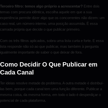
Terceiro filtro: temos algo próprio a acrescentar?
Entre dois
temas com procura idêntica, escolha aquele em que a sua
experiência permite dizer algo que os concorrentes não dizem: um
caso real, um número interno, uma posição assumida. É essa
camada própria que decide o que publicar primeiro.
Com os três filtros aplicados, sobra uma lista curta e forte. E essa
lista responde não só ao que publicar, mas também à pergunta
igualmente importante de saber o que deixar de fora.
Como Decidir O Que Publicar em
Cada Canal
Ter ideias resolve metade do problema. A outra metade é distribuí-
las bem, porque cada canal tem uma função diferente. Publicar a
mesma coisa, da mesma forma, em todo o lado é desperdiçar o
potencial de cada plataforma.