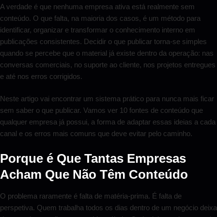
A verdade é que nenhuma empresa ativa está realmente sem
conteúdo. O que falta, na maioria dos casos, é um método para
identificar, organizar e transformar o conhecimento interno em
publicações consistentes. Decidir o que publicar torna-se simples
quando se percebe que o material já existe dentro da operação: nas
conversas comerciais, no suporte ao cliente, nos projetos entregues
e até nos erros corrigidos.
Neste artigo vai encontrar um sistema prático para nunca mais ficar
sem saber o que publicar. Vamos ver 10 fontes de conteúdo que
qualquer empresa já possui, a forma de adaptar essas ideias a cada
canal e os erros mais comuns que deve evitar pelo caminho.
Porque é Que Tantas Empresas
Acham Que Não Têm Conteúdo
O problema raramente é falta de matéria-prima. É falta de
perspetiva. Quem trabalha todos os dias dentro de um negócio deixa