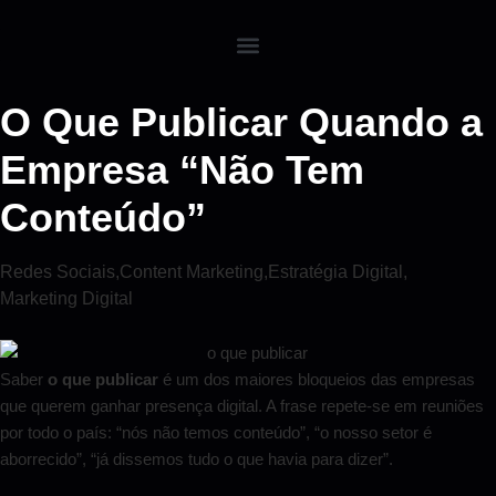
O Que Publicar Quando a
Empresa “Não Tem
Conteúdo”
Redes Sociais
,
Content Marketing
,
Estratégia Digital
,
Marketing Digital
Saber
o que publicar
é um dos maiores bloqueios das empresas
que querem ganhar presença digital. A frase repete-se em reuniões
por todo o país: “nós não temos conteúdo”, “o nosso setor é
aborrecido”, “já dissemos tudo o que havia para dizer”.