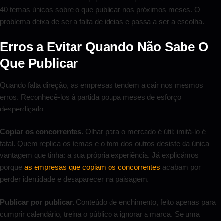
40 temas únicos sobre o que publicar nos próximos meses. O
problema deixa de ser a falta de ideias e passa a ser a escolha.
Erros a Evitar Quando Não Sabe O
Que Publicar
Quando falta direção, as empresas tendem a cair nos mesmos
erros. Reconhecê-los à partida poupa meses de esforço
desperdiçado.
Copiar os concorrentes.
Olhar para o mercado é útil; imitá-lo é
fatal. Quem replica os temas e o tom dos outros desiste da única
vantagem que tinha: a sua própria experiência. Já explicámos
porque
as empresas que copiam os concorrentes
acabam por
perder identidade e desaparecer na paisagem.
Publicar por publicar.
Conteúdo de enchimento, feito apenas para
cumprir calendário, treina o público a ignorar a marca. Se uma