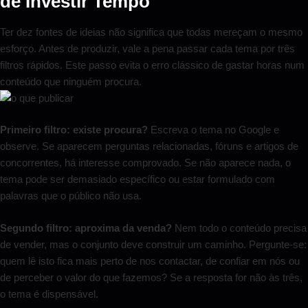
de Investir Tempo
Ter dez fontes de ideias não significa que todas mereçam o mesmo
esforço. Antes de produzir, vale a pena passar cada tema por três
filtros rápidos. Este passo evita o erro clássico de gastar horas num
conteúdo que ninguém procura.
Primeiro filtro: existe procura?
Escreva o tema no Google e
observe. Se aparecem perguntas relacionadas, fóruns e artigos de
concorrentes, há interesse comprovado. Se não aparece nada, o
tema pode ser demasiado específico ou estar formulado com
palavras que o público não usa.
Segundo filtro: aproxima da venda?
Nem todo o conteúdo precisa
de vender, mas o conjunto deve construir um caminho. Pergunte-se:
quem lê isto fica mais perto de nos contactar, de confiar em nós ou
de perceber o valor do que fazemos? Se a resposta for não às três,
o tema é dispensável.