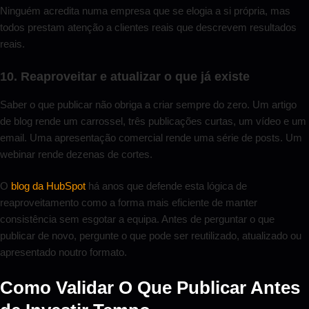
Ninguém acredita numa empresa que se elogia a si própria, mas
todos prestam atenção a clientes reais que descrevem resultados
reais.
10. Reaproveitar e atualizar o que já existe
Saber o que publicar não obriga a criar sempre do zero. Um artigo
de blog rende um carrossel, três publicações curtas, um vídeo e um
email. Uma apresentação comercial rende uma série de posts. Um
webinar rende dezenas de cortes.
O
blog da HubSpot
há anos que defende esta lógica de
reaproveitamento como a forma mais eficiente de manter
consistência sem esgotar a equipa. Antes de perguntar o que
publicar de novo, pergunte o que pode ser reutilizado, atualizado ou
apresentado noutro formato.
Como Validar O Que Publicar Antes