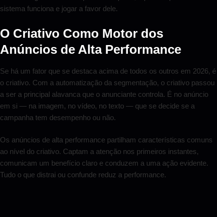
sistema funciona e jogar a favor dele.
O Criativo Como Motor dos
Anúncios de Alta Performance
Se há um fator que se destaca acima de todos os outros em 2026, é
o criativo. Com a automatização da segmentação, o criativo passou
a ser a principal alavanca que o anunciante controla. É no anúncio
em si — na imagem, no vídeo, no texto — que se decide se a
campanha tem desempenho ou não.
Os anúncios de alta performance partilham características comuns
ao nível do criativo. Captam a atenção nos primeiros instantes,
comunicam um benefício claro e conduzem a uma ação evidente.
Tudo o que distrai ou confunde reduz a performance.