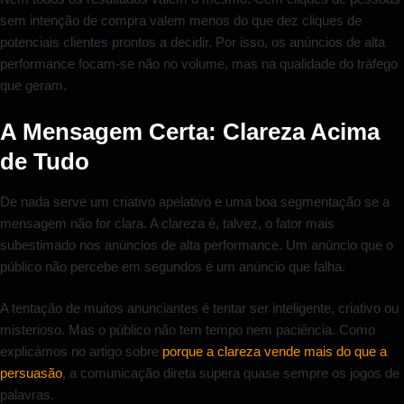
sem intenção de compra valem menos do que dez cliques de
potenciais clientes prontos a decidir. Por isso, os anúncios de alta
performance focam-se não no volume, mas na qualidade do tráfego
que geram.
A Mensagem Certa: Clareza Acima
de Tudo
De nada serve um criativo apelativo e uma boa segmentação se a
mensagem não for clara. A clareza é, talvez, o fator mais
subestimado nos anúncios de alta performance. Um anúncio que o
público não percebe em segundos é um anúncio que falha.
A tentação de muitos anunciantes é tentar ser inteligente, criativo ou
misterioso. Mas o público não tem tempo nem paciência. Como
explicámos no artigo sobre
porque a clareza vende mais do que a
persuasão
, a comunicação direta supera quase sempre os jogos de
palavras.