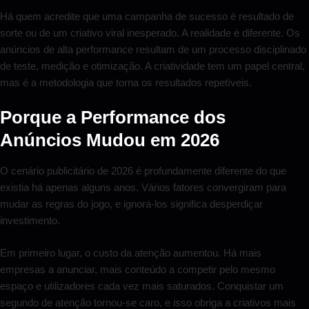
Há quem acredite que uma campanha de sucesso é resultado de
sorte ou de um criativo viral inesperado. A realidade é diferente. Os
anúncios de alta performance resultam de um processo disciplinado
de teste, medição e otimização. A criatividade tem um papel central,
mas é a metodologia que torna os resultados repetíveis.
Porque a Performance dos
Anúncios Mudou em 2026
O cenário publicitário de 2026 é profundamente diferente do que
existia há apenas alguns anos. Vários fatores convergiram para
mudar as regras do jogo, e ignorá-los significa desperdiçar
investimento.
Em primeiro lugar, o custo da atenção aumentou. Há mais
empresas a anunciar, mais conteúdo a competir pelo mesmo
espaço e utilizadores cada vez mais saturados. Conquistar um
segundo de atenção tornou-se caro, e isso obriga a criativos mais