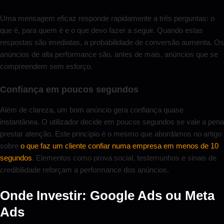
Uma mensagem eficaz responde rapidamente a três perguntas: o
que é, para quem é e o que devo fazer a seguir. Quando estas
respostas são imediatas, a probabilidade de conversão aumenta. Os
anúncios de alta performance são, antes de mais, anúncios que se
compreendem sem esforço.
Confiança em poucos segundos
Além de clareza, um bom anúncio gera confiança quase
instantânea. O utilizador decide em poucos segundos se vale a pena
prestar atenção. Este princípio é o mesmo que abordámos no artigo
sobre
o que faz um cliente confiar numa empresa em menos de 10
segundos
. Elementos como prova social, testemunhos e sinais de
credibilidade reforçam a performance dos anúncios.
Onde Investir: Google Ads ou Meta
Ads