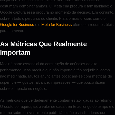
costumam combinar ambas. O Meta cria procura e familiaridade; o
Google captura essa procura no momento da decisão. Em conjunto,
cobrem todo o percurso do cliente. Plataformas oficiais como o
Google for Business
e o
Meta for Business
oferecem recursos úteis
para começar.
As Métricas Que Realmente
Importam
Medir é parte essencial da construção de anúncios de alta
performance. Mas medir o que não importa é tão prejudicial como
não medir nada. Muitos anunciantes obcecam-se com métricas de
superfície — gostos, alcance, impressões — que pouco dizem
sobre o impacto no negócio.
As métricas que verdadeiramente contam estão ligadas ao retorno.
O custo por aquisição, o valor de cada cliente ao longo do tempo e o
retorno sobre o investimento publicitário são os indicadores que