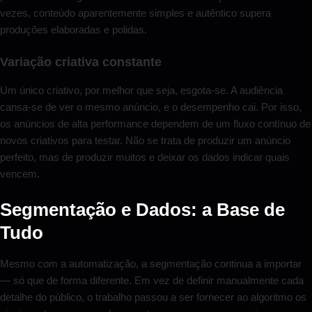
vezes, conteúdo aparentemente simples e autêntico supera
produções elaboradas e polidas.
Variação criativa constante
Um único criativo, por melhor que seja, esgota-se. A audiência
cansa-se de ver o mesmo anúncio, e o desempenho cai. Por isso,
os anúncios de alta performance dependem de um fluxo contínuo de
novos criativos para testar. Não se trata de produzir um anúncio
perfeito, mas de produzir muitos e deixar os dados indicar quais
vencem.
Segmentação e Dados: a Base de
Tudo
Mesmo com a automatização, a segmentação continua a importar
— só que de forma diferente. Em vez de definir manualmente cada
detalhe do público, o trabalho passou a ser fornecer ao algoritmo os