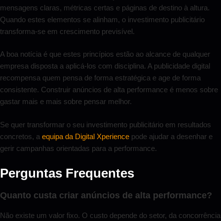
mensagens claras, métricas certas e páginas de destino à altura.
Quando estes elementos se alinham, o investimento publicitário
transforma-se em crescimento previsível.
A boa notícia é que estes princípios estão ao alcance de qualquer
empresa disposta a aplicá-los com disciplina. A publicidade digital
recompensa quem pensa de forma estratégica e age de forma
consistente. Construir anúncios de alta performance é menos sobre
gastar mais e mais sobre pensar melhor.
Se quer transformar o seu investimento publicitário em resultados
concretos, a
equipa da Digital Xperience
pode ajudar a desenhar e
gerir campanhas orientadas para a performance.
Perguntas Frequentes
Quanto custa criar anúncios de alta performance?
Não existe um valor fixo. O custo depende do setor, da concorrência