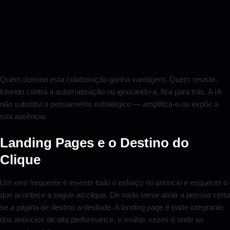
Quem domina esta colaboração ganha vantagem. Quem resiste,
lutando contra a automatização ou ignorando-a, fica para trás. A IA
não substitui o pensamento estratégico — amplifica-o ou expõe a
sua ausência.
Landing Pages e o Destino do
Clique
Um erro frequente é investir todo o esforço no anúncio e esquecer o
que acontece a seguir ao clique. De nada serve atrair a pessoa certa
se a página de destino a desilude. A landing page é parte integrante
dos anúncios de alta performance, e muitas vezes é onde as