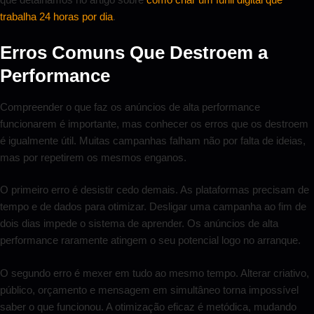
trabalha 24 horas por dia
.
Erros Comuns Que Destroem a
Performance
Compreender o que faz os anúncios de alta performance
funcionarem é importante, mas conhecer os erros que os destroem
é igualmente útil. Muitas campanhas falham não por falta de ideias,
mas por repetirem os mesmos enganos.
O primeiro erro é desistir cedo demais. As plataformas precisam de
tempo e de dados para otimizar. Desligar uma campanha ao fim de
dois dias impede o sistema de aprender. Os anúncios de alta
performance raramente atingem o seu potencial logo no arranque.
O segundo erro é mexer em tudo ao mesmo tempo. Alterar criativo,
público, orçamento e mensagem em simultâneo torna impossível
saber o que funcionou. A otimização eficaz é metódica, mudando