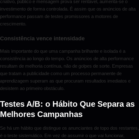
criativo, público e mensagem prova ser rentável, aumenta-se o
investimento de forma controlada. É assim que os anúncios de alta
performance passam de testes promissores a motores de
crescimento.
Consistência vence intensidade
Mais importante do que uma campanha brilhante e isolada é a
consistência ao longo do tempo. Os anúncios de alta performance
resultam de melhoria contínua, não de golpes de sorte. Empresas
que tratam a publicidade como um processo permanente de
aprendizagem superam as que procuram resultados imediatos e
desistem ao primeiro obstáculo.
Testes A/B: o Hábito Que Separa as
Melhores Campanhas
Se há um hábito que distingue os anunciantes de topo dos restantes,
é o teste sistemático. Em vez de assumir o que vai funcionar,