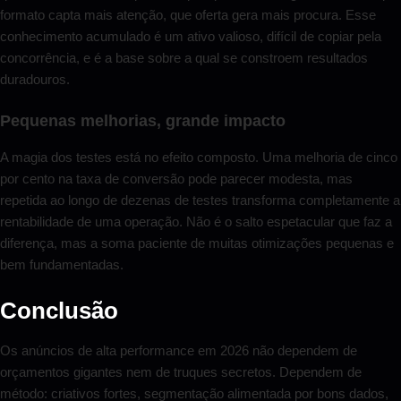
formato capta mais atenção, que oferta gera mais procura. Esse
conhecimento acumulado é um ativo valioso, difícil de copiar pela
concorrência, e é a base sobre a qual se constroem resultados
duradouros.
Pequenas melhorias, grande impacto
A magia dos testes está no efeito composto. Uma melhoria de cinco
por cento na taxa de conversão pode parecer modesta, mas
repetida ao longo de dezenas de testes transforma completamente a
rentabilidade de uma operação. Não é o salto espetacular que faz a
diferença, mas a soma paciente de muitas otimizações pequenas e
bem fundamentadas.
Conclusão
Os anúncios de alta performance em 2026 não dependem de
orçamentos gigantes nem de truques secretos. Dependem de
método: criativos fortes, segmentação alimentada por bons dados,