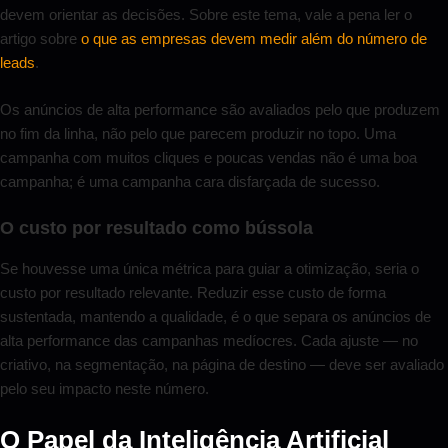
devem orientar as decisões. Sobre este tema, vale a pena ler o
artigo sobre
o que as empresas devem medir além do número de
leads
.
Os anúncios de alta performance são avaliados pelo que produzem
no fim da linha, não pelo que parecem produzir no topo. Uma
campanha com muitos cliques e poucas vendas não é uma boa
campanha; é uma campanha cara disfarçada de sucesso.
O custo por resultado como bússola
Se houvesse uma única métrica para guiar a otimização, seria o
custo por resultado relevante. Reduzir esse custo de forma
sustentada, mantendo a qualidade, é o que separa os anúncios de
alta performance das campanhas medíocres. Cada ajuste — no
criativo, na segmentação, na página de destino — deve ser avaliado
pelo seu impacto neste número.
O Papel da Inteligência Artificial