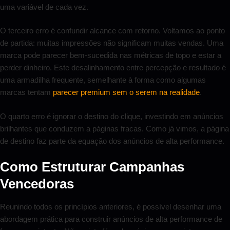
uma variável de cada vez.
O terceiro erro é confundir alcance com retorno. Voltamos ao ponto
de partida: muitas impressões não significam muitas vendas. Uma
marca pode parecer bem-sucedida nas métricas de topo e estar a
perder dinheiro. Este desalinhamento entre percepção e resultado é
uma armadilha frequente, semelhante à forma como algumas
marcas tentam
parecer premium sem o serem na realidade
.
O quarto erro é ignorar o destino do clique, investindo em anúncios
brilhantes que conduzem a páginas fracas. Como já vimos, a página
de destino faz parte da equação dos anúncios de alta performance.
Como Estruturar Campanhas
Vencedoras
Reunindo todos os princípios anteriores, é possível desenhar uma
abordagem prática para construir anúncios de alta performance de