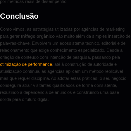
por métricas reais de desempenho.
Conclusão
Como vimos, as estratégias utilizadas por agências de marketing
para gerar
tráfego orgânico
vão muito além da simples inserção de
palavras-chave. Envolvem um ecossistema técnico, editorial e de
relacionamento que exige conhecimento especializado. Desde a
criação de conteúdo com intenção de pesquisa, passando pela
otimização de performance
, até à construção de autoridade e
atualização contínua, as agências aplicam um método replicável
mas que requer disciplina. Ao adotar estas práticas, o seu negócio
conseguirá atrair visitantes qualificados de forma consistente,
reduzindo a dependência de anúncios e construindo uma base
sólida para o futuro digital.