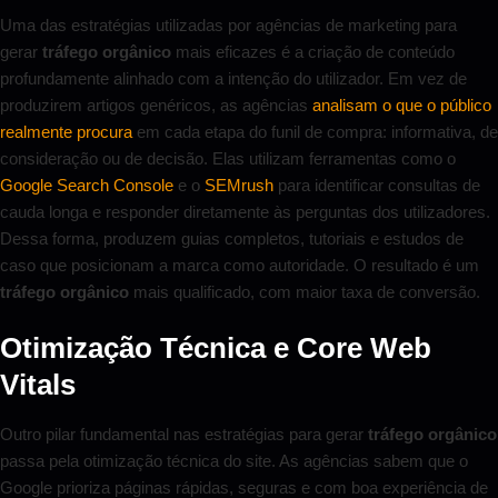
Uma das estratégias utilizadas por agências de marketing para
gerar
tráfego orgânico
mais eficazes é a criação de conteúdo
profundamente alinhado com a intenção do utilizador. Em vez de
produzirem artigos genéricos, as agências
analisam o que o público
realmente procura
em cada etapa do funil de compra: informativa, de
consideração ou de decisão. Elas utilizam ferramentas como o
Google Search Console
e o
SEMrush
para identificar consultas de
cauda longa e responder diretamente às perguntas dos utilizadores.
Dessa forma, produzem guias completos, tutoriais e estudos de
caso que posicionam a marca como autoridade. O resultado é um
tráfego orgânico
mais qualificado, com maior taxa de conversão.
Otimização Técnica e Core Web
Vitals
Outro pilar fundamental nas estratégias para gerar
tráfego orgânico
passa pela otimização técnica do site. As agências sabem que o
Google prioriza páginas rápidas, seguras e com boa experiência de