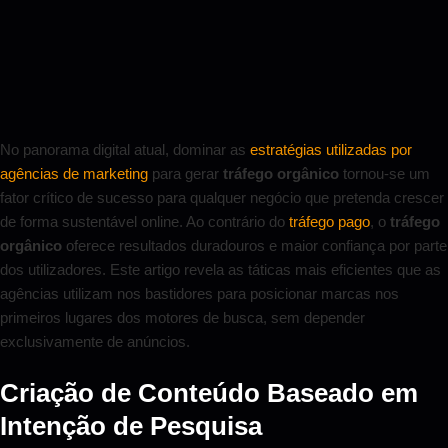
No panorama digital atual, dominar as
estratégias utilizadas por
agências de marketing
para gerar
tráfego orgânico
tornou-se um
fator crítico de sucesso para qualquer negócio que pretenda crescer
de forma sustentável online. Ao contrário do
tráfego pago
, o
tráfego
orgânico
oferece resultados duradouros e maior confiança por parte
dos utilizadores. Este artigo revela as táticas mais eficientes que as
agências utilizam nos bastidores para posicionar marcas nos
primeiros lugares dos motores de busca, sem depender
exclusivamente de anúncios.
Criação de Conteúdo Baseado em
Intenção de Pesquisa