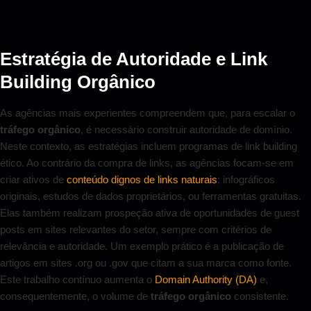
Estratégia de Autoridade e Link
Building Orgânico
As agências mais experientes compreendem que, para escalar o
tráfego orgânico
, é necessário construir autoridade de domínio.
Neste contexto, as estratégias incluem programas de link building
ético. Ao contrário da compra de links, as agências focam-se em
criar ativos de
conteúdo dignos de links naturais
: infográficos
originais, estudos de dados proprietários, ou ferramentas gratuitas.
Elas também realizam prospeção ativa de oportunidades de guest
posts em sites relevantes do setor, sempre com critérios de
relevância e autoridade. Um exemplo prático é a publicação de
artigos em sites .org ou .gov que citam a sua marca como fonte.
Este trabalho contínuo aumenta o
Domain Authority (DA)
e,
consequentemente, o volume de
tráfego orgânico
consistente.