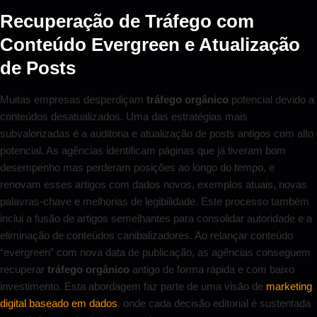
Recuperação de Tráfego com
Conteúdo Evergreen e Atualização
de Posts
Muitas empresas desperdiçam
tráfego orgânico
potencial devido a
conteúdos desatualizados. Uma das estratégias mais
subvalorizadas é a auditoria e atualização de posts antigos com alto
potencial. As agências identificam páginas que já tiveram bom
desempenho mas perderam posições ao longo do tempo, e
renovam esses artigos com dados novos, exemplos atuais, novas
palavras-chave e melhorias de legibilidade. Este processo também
inclui a fusão de artigos semelhantes para consolidar autoridade e a
eliminação de conteúdos canibalizadores. Ao relançar conteúdo
“evergreen” com nova data de publicação, as agências conseguem
recuperar
tráfego orgânico
antigo de forma rápida e com baixo
investimento. Esta abordagem faz parte de uma visão de
marketing
digital baseado em dados
, onde cada decisão editorial é sustentada