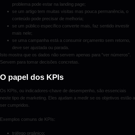
problema pode estar na landing page;
se um artigo tem muitas visitas mas pouca permanência, o
conteúdo pode precisar de melhoria;
se um público específico converte mais, faz sentido investir
mais nele;
se uma campanha está a consumir orçamento sem retorno,
deve ser ajustada ou parada.
Isto mostra que os dados não servem apenas para “ver números”.
Servem para tomar decisões concretas.
O papel dos KPIs
Os KPIs, ou indicadores-chave de desempenho, são essenciais
neste tipo de marketing. Eles ajudam a medir se os objetivos estão a
ser cumpridos.
Exemplos comuns de KPIs:
tráfego orgânico;