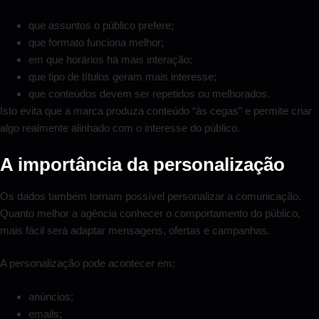
que assuntos o público prefere;
que formato funciona melhor;
em que horários há mais interação;
que tipo de títulos geram mais interesse;
que conteúdos devem ser repetidos ou melhorados.
Isto evita que a marca produza conteúdo “às cegas” e permite criar
algo realmente alinhado com o interesse do público.
A importância da personalização
Os dados também tornam possível personalizar a comunicação.
Quanto melhor a agência conhecer o comportamento do público,
mais fácil será adaptar mensagens, ofertas e campanhas.
A personalização pode acontecer em:
anúncios;
emails;