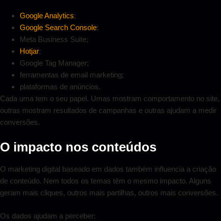
Google Analytics
;
Google Search Console
;
Meta Business Suite;
Hotjar
;
Google Tag Manager;
ferramentas de email marketing;
plataformas de anúncios.
Cada uma tem o seu papel. Umas mostram comportamento no site,
outras mostram resultados de campanhas e outras ajudam a medir
conversões.
O impacto nos conteúdos
O marketing digital baseado em dados também influencia a criação
de conteúdo. Nem todos os temas têm o mesmo impacto. Alguns
geram mais cliques, outros mais partilhas, outros mais conversões.
Os dados ajudam a perceber: