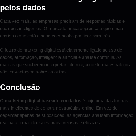
pelos dados
Cada vez mais, as empresas precisam de respostas rápidas e
decisões inteligentes. O mercado muda depressa e quem não
analisa o que está a acontecer acaba por ficar para trás.
O futuro do marketing digital está claramente ligado ao uso de
dados, automação, inteligência artificial e análise contínua. As
marcas que souberem interpretar informação de forma estratégica
vão ter vantagem sobre as outras.
Conclusão
O
marketing digital baseado em dados
é hoje uma das formas
mais inteligentes de construir estratégias online. Em vez de
depender apenas de suposições, as agências analisam informação
real para tomar decisões mais precisas e eficazes.