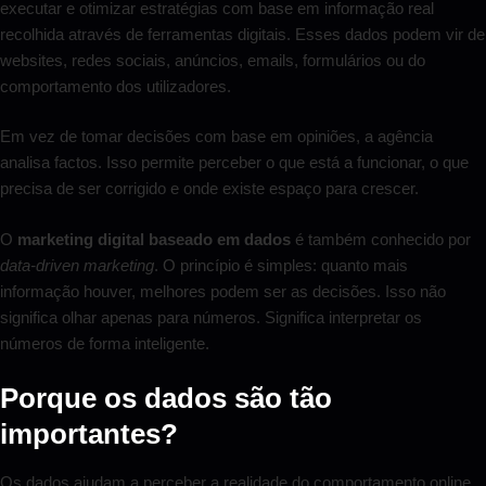
executar e otimizar estratégias com base em informação real
recolhida através de ferramentas digitais. Esses dados podem vir de
websites, redes sociais, anúncios, emails, formulários ou do
comportamento dos utilizadores.
Em vez de tomar decisões com base em opiniões, a agência
analisa factos. Isso permite perceber o que está a funcionar, o que
precisa de ser corrigido e onde existe espaço para crescer.
O
marketing digital baseado em dados
é também conhecido por
data-driven marketing
. O princípio é simples: quanto mais
informação houver, melhores podem ser as decisões. Isso não
significa olhar apenas para números. Significa interpretar os
números de forma inteligente.
Porque os dados são tão
importantes?
Os dados ajudam a perceber a realidade do comportamento online.