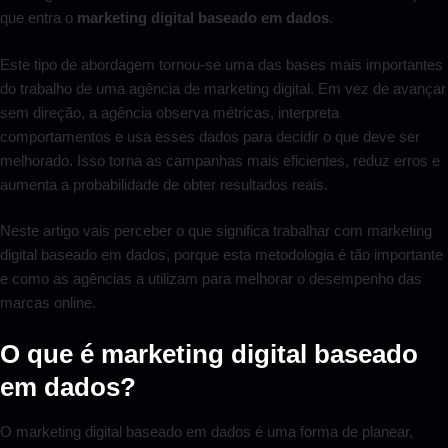
que entra o
marketing digital baseado em dados
.
Este tipo de abordagem tornou-se uma das bases mais importantes
do trabalho de uma agência de marketing digital. Em vez de avançar
sem direção, a agência observa métricas, interpreta
comportamentos e usa esses dados para decidir o que deve ser
melhorado. Isso torna as campanhas mais eficientes, reduz erros e
aumenta a probabilidade de obter resultados reais.
Neste artigo vais perceber o que significa trabalhar com marketing
digital baseado em dados, porque esta metodologia é tão importante
e como as agências a utilizam para melhorar o desempenho das
marcas online.
O que é marketing digital baseado
em dados?
O marketing digital baseado em dados é uma forma de planear,