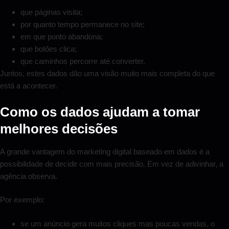
que páginas visita;
por quanto tempo permanece no site;
em que ponto abandona;
que botões clica;
que caminhos percorre até converter.
Juntos, estes dados dão uma visão muito mais completa do que
está a acontecer.
Como os dados ajudam a tomar
melhores decisões
A grande vantagem do marketing digital baseado em dados é a
possibilidade de decidir com mais precisão. Em vez de adivinhar, a
agência observa.
Por exemplo:
se um anúncio gera muitos cliques mas poucas vendas, o