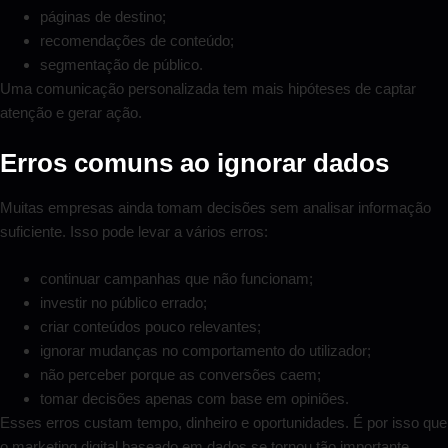
páginas de destino;
recomendações de conteúdo;
segmentação de público.
Uma comunicação personalizada tem mais hipóteses de captar
atenção e gerar ação.
Erros comuns ao ignorar dados
Muitas empresas ainda tomam decisões sem analisar informação
suficiente. Isso pode levar a vários erros:
continuar campanhas que não funcionam;
investir no público errado;
criar conteúdos pouco relevantes;
ignorar mudanças no comportamento do utilizador;
não perceber porque as conversões caem;
tomar decisões apenas com base em opiniões.
Esses erros custam tempo, dinheiro e oportunidades. É por isso que
o marketing digital baseado em dados se tornou tão importante.