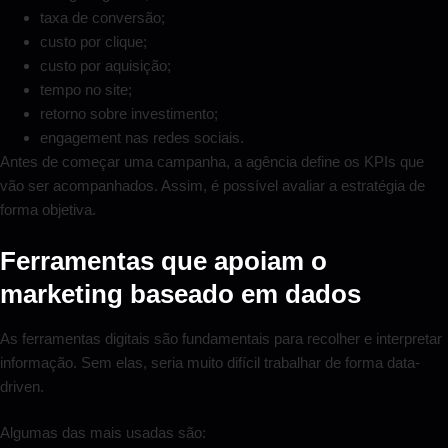
taxa de conversão;
custo por clique;
custo por aquisição;
tempo no site;
retorno sobre investimento;
engagement nas redes sociais.
Antes de começar uma campanha, a agência define os KPIs que
vão ser acompanhados. Assim, é possível avaliar a estratégia de
forma objetiva.
Ferramentas que apoiam o
marketing baseado em dados
As ferramentas digitais são fundamentais para recolher e interpretar
informação. Sem elas, seria muito difícil trabalhar de forma data-
driven.
Algumas das mais usadas são: