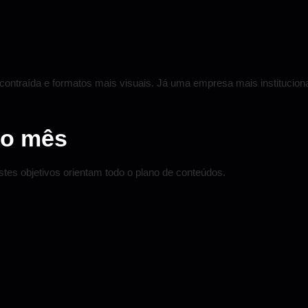
traída e formatos mais visuais. Já uma empresa mais institucional
do mês
stes objetivos orientam todo o plano de conteúdos.