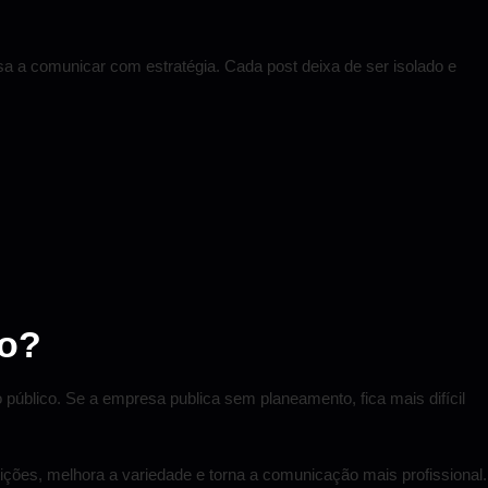
sa a comunicar com estratégia. Cada post deixa de ser isolado e
to?
úblico. Se a empresa publica sem planeamento, fica mais difícil
etições, melhora a variedade e torna a comunicação mais profissional.