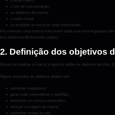
o público-alvo;
o tom de comunicação;
os objetivos da marca;
o estilo visual;
os produtos ou serviços mais importantes.
Por exemplo, uma marca mais jovem pode usar uma linguagem descon
isso influencia diretamente o plano.
2. Definição dos objetivos 
Depois de analisar a marca, a agência define os objetivos do mês. E
Alguns exemplos de objetivos podem ser:
aumentar seguidores;
gerar mais comentários e partilhas;
promover um serviço específico;
reforçar a imagem da marca;
aumentar visitas ao site;