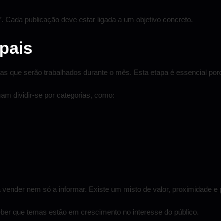
. Cada publicação deve estar ligada a um objetivo concreto.
pais
as que serão trabalhados durante o mês. Esta etapa é essencial porq
am dividir-se por categorias, como:
 a vender nem só a informar. Existe um misto de valor, proximidade 
ceber que temas estão em crescimento no interesse do público.