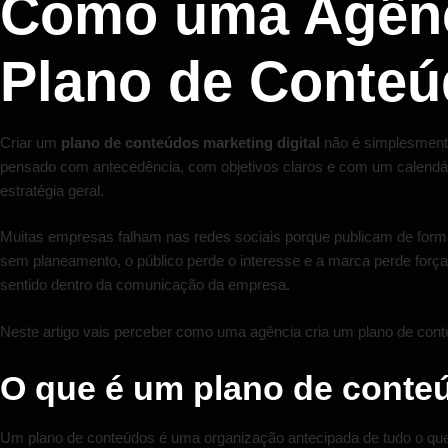
Como uma Agênci
Plano de Conteú
Criar um
plano de conteúdos marketing digital
não é simplesmente
pensado com antecedência, com objetivos claros e com um calendári
estratégia geral.
Muitas empresas falham nas redes sociais porque publicam de for
sem planeamento, o público perde o interesse e a marca perde força
sentido dentro da comunicação da empresa.
Neste artigo vais perceber como uma agência cria um plano de conte
O que é um plano de conteú
Um plano de conteúdos é uma organização antecipada de tudo o que 