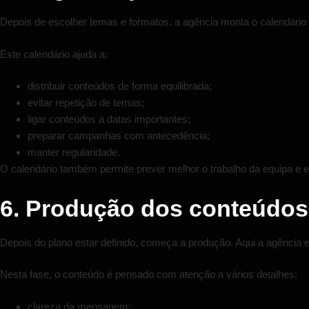
Depois de escolher temas e formatos, a agência monta o calendário
Este calendário ajuda a:
distribuir conteúdos de forma equilibrada;
evitar repetição de temas;
ligar conteúdos a datas importantes;
preparar campanhas com antecedência;
manter regularidade.
O calendário também permite prever melhor o trabalho da equipa e e
6. Produção dos conteúdos
Depois do plano estar definido, começa a produção. Aqui a agência e
Nesta fase, o conteúdo é pensado com atenção a vários detalhes:
clareza da mensagem;