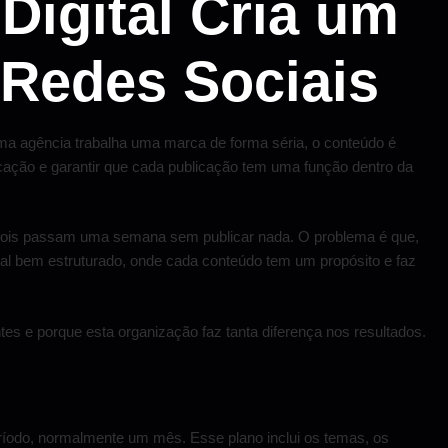
igital Cria um
 Redes Sociais
uma agência trabalha uma marca de forma séria, o conteúdo é
cação e garantir que cada publicação tem uma função dentro da
epois passam uma semana sem publicar nada. O problema é que,
sal bem estruturado, onde cada conteúdo tem um propósito e faz
es e porque esta organização faz tanta diferença nos resultados.
ríodo, normalmente um mês. Esse plano inclui os temas, os