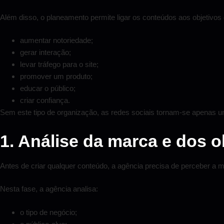
Além disso, o planeamento permite ligar os conteúdos aos objetivos
aumentar notoriedade;
gerar interação;
levar tráfego para o site;
promover um produto;
educar o público;
criar confiança.
Sem este tipo de organização, as redes sociais tornam-se apenas 
1. Análise da marca e dos o
Antes de criar qualquer conteúdo, a agência precisa de perceber a 
Nesta fase, a agência analisa:
o tipo de negócio;