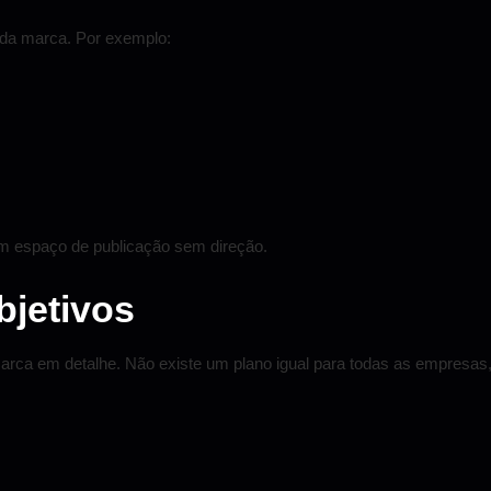
 da marca. Por exemplo:
um espaço de publicação sem direção.
bjetivos
marca em detalhe. Não existe um plano igual para todas as empresas