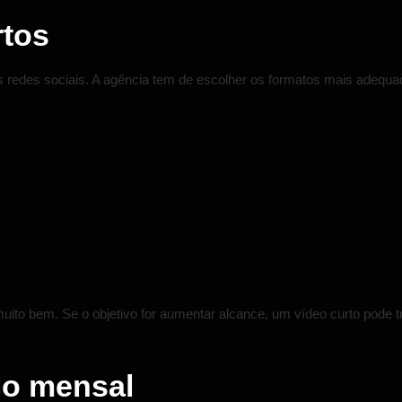
rtos
des sociais. A agência tem de escolher os formatos mais adequado
uito bem. Se o objetivo for aumentar alcance, um vídeo curto pode tr
io mensal