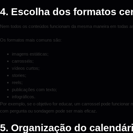
4. Escolha dos formatos ce
Nem todos os conteúdos funcionam da mesma maneira em todas as re
Os formatos mais comuns são:
imagens estáticas;
carrosséis;
vídeos curtos;
stories;
reels;
publicações com texto;
infográficos.
Por exemplo, se o objetivo for educar, um carrossel pode funcionar m
com pergunta ou sondagem pode ser mais eficaz.
5. Organização do calendár