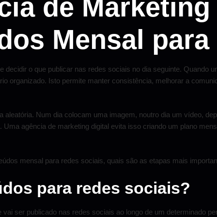
a de Marketing D
dos Mensal para
 decidir o que publicar nas redes sociais no dia seguinte. Quando 
o organizado. Isto permite manter consistência, melhorar a comuni
ma aleatória. Num dia colocam uma imagem, noutro dia um vídeo, d
. Uma agência de marketing digital evita isso criando um plano men
údos mensal para redes sociais, quais são as etapas mais important
dos para redes sociais?
vai ser publicado nas redes sociais ao longo de um determinado pe