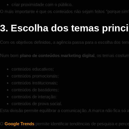
criar proximidade com o público.
O mais importante é que os conteúdos não sejam feitos “porque sim”
3. Escolha dos temas princi
Com os objetivos definidos, a agência passa para a escolha dos tem
Num bom
plano de conteúdos marketing digital
, os temas costum
conteúdos educativos;
conteúdos promocionais;
conteúdos institucionais;
conteúdos de bastidores;
conteúdos de interação;
conteúdos de prova social.
Esta divisão permite equilibrar a comunicação. A marca não fica só
O
Google Trends
permite identificar tendências de pesquisa e per