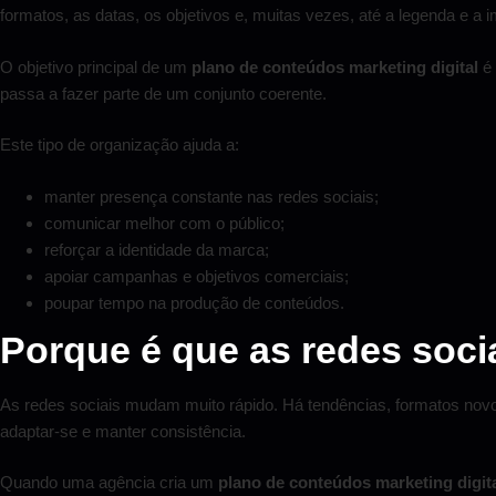
formatos, as datas, os objetivos e, muitas vezes, até a legenda e a
O objetivo principal de um
plano de conteúdos marketing digital
é 
passa a fazer parte de um conjunto coerente.
Este tipo de organização ajuda a:
manter presença constante nas redes sociais;
comunicar melhor com o público;
reforçar a identidade da marca;
apoiar campanhas e objetivos comerciais;
poupar tempo na produção de conteúdos.
Porque é que as redes soc
As redes sociais mudam muito rápido. Há tendências, formatos novos
adaptar-se e manter consistência.
Quando uma agência cria um
plano de conteúdos marketing digit