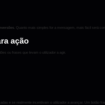
onversões
. Quanto mais simples for a mensagem, mais fácil será con
ara ação
 ou frases que levam o utilizador a agir.
das e se realmente incentivam o utilizador a avançar. Um botão fra