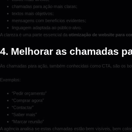
chamadas para ação mais claras;
textos mais objetivos;
mensagens com benefícios evidentes;
linguagem adaptada ao público-alvo.
A clareza é uma parte essencial da
otimização de website para c
4. Melhorar as chamadas p
As chamadas para ação, também conhecidas como CTA, são os botões
Exemplos:
“Pedir orçamento”
“Comprar agora”
“Contactar”
“Saber mais”
“Marcar reunião”
A agência analisa se estas chamadas estão bem visíveis, bem coloca