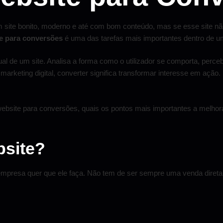
site bonito, moderno e até com bom conteúdo, mas se esse site não 
e para conversões
é uma das tarefas mais importantes dentro de uma 
al de um site. Analisa a forma como o utilizador se comporta, perce
 marketing digital, converter significa transformar interesse em açã
website para conversões, quais os pontos mais importantes a melhor
bsite?
 empresa quer que ele faça. Não tem de ser sempre uma venda direta.