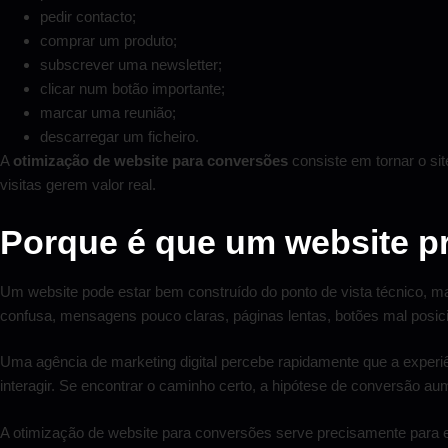
pedir contacto;
comprar um produto;
subscrever uma newsletter;
clicar num botão importante;
marcar uma reunião;
descarregar um ficheiro.
A
otimização de website para conversões
consiste em tornar o sit
visitas gerem valor real.
Porque é que um website pr
Um website pode estar bem construído do ponto de vista técnico, ma
confusa, mensagens pouco claras, páginas lentas, botões mal posi
Uma agência de marketing digital percebe rapidamente que a experiên
interagir. Se encontrar o caminho certo, a hipótese de conversão au
A otimização de website para conversões serve precisamente para elimi