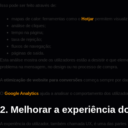
Isso pode ser feito através de:
mapas de calor: ferramentas como o
Hotjar
permitem visualiz
análise de cliques;
tempo na página;
taxa de rejeição;
fluxos de navegação;
páginas de saída.
Esta análise mostra onde os utilizadores estão a desistir e que e
problema na mensagem, no design ou no processo de compra.
A
otimização de website para conversões
começa sempre por dado
O
Google Analytics
ajuda a analisar o comportamento dos utilizado
2. Melhorar a experiência do
A experiência do utilizador, também chamada UX, é uma das partes 