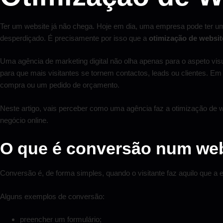
Ter um website já não chega. Hoje em dia, uma empresa pode ter um 
desperdiçado. É precisamente por isso que a
otimização de websit
Uma agência de marketing digital não olha apenas para o aspeto visu
para que mais visitantes se tornem contactos, leads ou clientes. Em
compra ou um pedido de orçamento.
Neste artigo, vais perceber como uma agência faz a otimização de 
negócio online.
O que é conversão num we
Conversão é, de forma simples, quando o visitante faz aquilo que a
Alguns exemplos de conversão:
preencher um formulário;