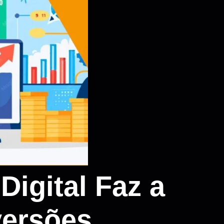
igital Faz a
versões