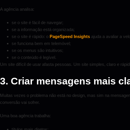
A agência analisa:
se o site é fácil de navegar;
se a informação está organizada;
se o site é rápido: o
PageSpeed Insights
ajuda a avaliar a vel
se funciona bem em telemóvel;
se os menus são intuitivos;
se o conteúdo é legível.
Um site difícil de usar afasta pessoas. Um site simples, claro e ráp
3. Criar mensagens mais cl
Muitas vezes o problema não está no design, mas sim na mensagem. S
conversão vai sofrer.
Uma boa agência trabalha:
títulos mais diretos;