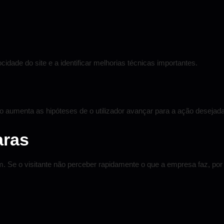
ocidade do site e a identificar melhorias técnicas importantes.
ido aumenta as hipóteses de o utilizador avançar para a ação desejada
aras
e o visitante não perceber rapidamente o que a empresa faz, por qu