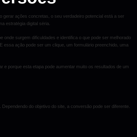
gerar ações concretas, o seu verdadeiro potencial está a ser
estratégia digital séria.
be onde surgem dificuldades e identifica o que pode ser melhorado
o. E essa ação pode ser um clique, um formulário preenchido, uma
ar e porque esta etapa pode aumentar muito os resultados de um
 Dependendo do objetivo do site, a conversão pode ser diferente.