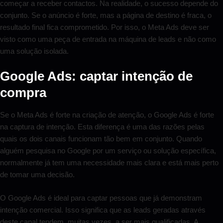
começar a receber contactos. Na realidade, o sucesso depende do
conjunto. Se o anúncio é forte, mas a página de destino é fraca, o
resultado final fica comprometido. Por isso, o Meta Ads deve ser
visto como uma peça de entrada na máquina de leads e não como
uma solução isolada.
Google Ads: captar intenção de
compra
Se o Meta Ads é forte na criação de atenção, o Google Ads é forte
na captura de intenção. Esta diferença é uma das razões pelas
quais os dois canais funcionam tão bem em conjunto. Quando
alguém pesquisa no Google por um serviço ou solução específica,
normalmente já tem uma necessidade mais clara e está mais perto
de tomar uma decisão.
O Google Ads é ideal para captar pessoas que já demonstram
intenção comercial. Isso significa que as leads geradas através
deste canal tendem, muitas vezes, a ser mais qualificadas. A