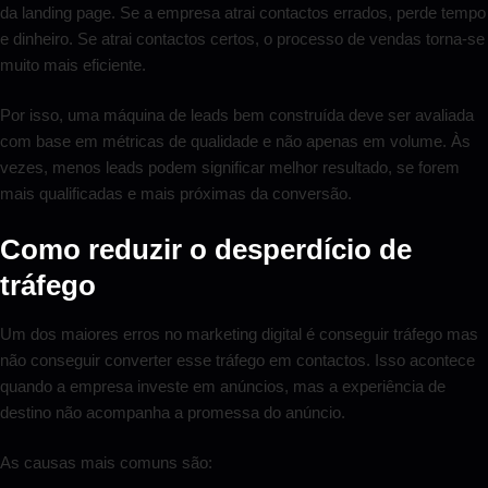
da landing page. Se a empresa atrai contactos errados, perde tempo
e dinheiro. Se atrai contactos certos, o processo de vendas torna-se
muito mais eficiente.
Por isso, uma máquina de leads bem construída deve ser avaliada
com base em métricas de qualidade e não apenas em volume. Às
vezes, menos leads podem significar melhor resultado, se forem
mais qualificadas e mais próximas da conversão.
Como reduzir o desperdício de
tráfego
Um dos maiores erros no marketing digital é conseguir tráfego mas
não conseguir converter esse tráfego em contactos. Isso acontece
quando a empresa investe em anúncios, mas a experiência de
destino não acompanha a promessa do anúncio.
As causas mais comuns são: