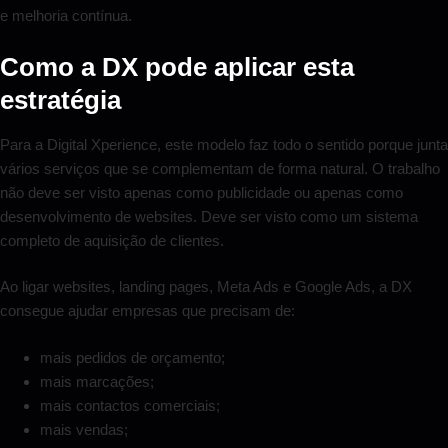
e melhoria contínua.
Como a DX pode aplicar esta
estratégia
Para a Digital Xperience, este modelo faz todo o sentido porque junta
vários serviços que se complementam de forma natural. O trabalho
não deve ser visto apenas como publicidade ou apenas como
desenvolvimento de websites. Deve ser visto como um sistema
completo de aquisição de clientes.
Ao ligar websites, landing pages, Meta Ads e Google Ads, a DX
consegue ajudar empresas que precisam de:
mais pedidos de orçamento;
mais marcações;
mais contactos comerciais;
mais vendas;