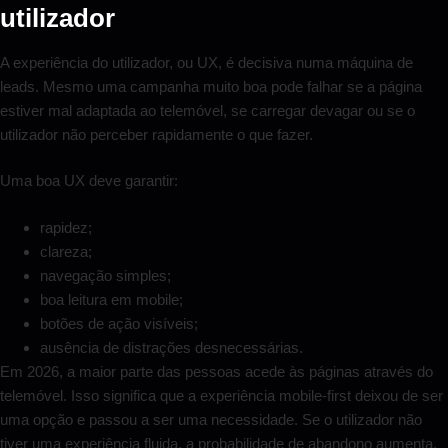
utilizador
A experiência do utilizador, ou UX, é decisiva numa máquina de
leads. Mesmo uma campanha muito boa pode falhar se a página
estiver mal adaptada ao telemóvel, se carregar devagar ou se o
utilizador não perceber rapidamente o que fazer.
Uma boa UX deve garantir:
rapidez;
clareza;
navegação simples;
boa leitura em mobile;
botões de ação visíveis;
ausência de distrações desnecessárias.
Em 2026, a maior parte das pessoas acede às páginas através do
telemóvel. Isso significa que a experiência mobile-first deixou de ser
uma opção e passou a ser uma necessidade. Se o utilizador não
tiver uma experiência fluida, a probabilidade de abandono aumenta.