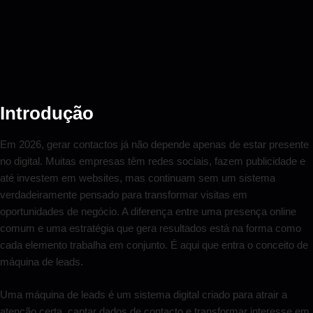
Introdução
Em 2026, gerar contactos já não depende apenas de estar presente
no digital. Muitas empresas têm redes sociais, fazem publicidade e
até investem em websites, mas continuam sem um sistema
verdadeiramente pensado para transformar visitas em
oportunidades de negócio. A diferença entre uma presença online
comum e uma estratégia que gera resultados está na forma como
cada elemento trabalha em conjunto. É aqui que entra o conceito de
máquina de leads.
Uma máquina de leads é um sistema digital criado para atrair a
atenção certa, captar dados de contacto e transformar interesse em