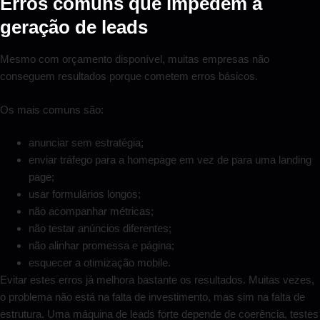
Erros comuns que impedem a
geração de leads
Mesmo com orçamento disponível, muitas empresas não
conseguem resultados porque cometem erros básicos.
Os mais comuns são:
anunciar sem estratégia;
enviar tráfego para a homepage em vez de para uma landing
page;
usar formulários longos;
não acompanhar métricas;
não testar anúncios diferentes;
não alinhar promessa e página;
esquecer a otimização mobile.
Evitar estes erros já melhora bastante os resultados. Muitas vezes,
o problema não está na falta de investimento, mas sim na falta de
estrutura. Uma máquina de leads forte depende de coerência, testes