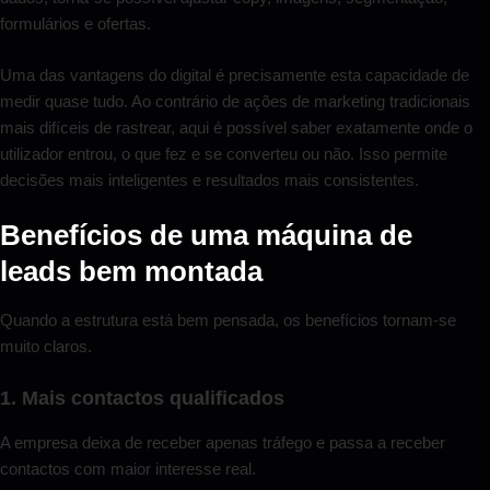
formulários e ofertas.
Uma das vantagens do digital é precisamente esta capacidade de
medir quase tudo. Ao contrário de ações de marketing tradicionais
mais difíceis de rastrear, aqui é possível saber exatamente onde o
utilizador entrou, o que fez e se converteu ou não. Isso permite
decisões mais inteligentes e resultados mais consistentes.
Benefícios de uma máquina de
leads bem montada
Quando a estrutura está bem pensada, os benefícios tornam-se
muito claros.
1. Mais contactos qualificados
A empresa deixa de receber apenas tráfego e passa a receber
contactos com maior interesse real.