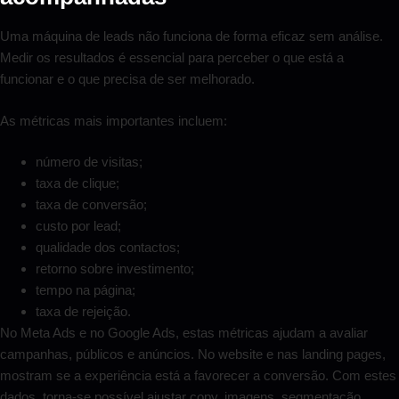
Uma máquina de leads não funciona de forma eficaz sem análise.
Medir os resultados é essencial para perceber o que está a
funcionar e o que precisa de ser melhorado.
As métricas mais importantes incluem:
número de visitas;
taxa de clique;
taxa de conversão;
custo por lead;
qualidade dos contactos;
retorno sobre investimento;
tempo na página;
taxa de rejeição.
No Meta Ads e no Google Ads, estas métricas ajudam a avaliar
campanhas, públicos e anúncios. No website e nas landing pages,
mostram se a experiência está a favorecer a conversão. Com estes
dados, torna-se possível ajustar copy, imagens, segmentação,