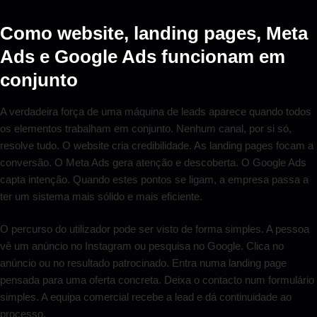
Como website, landing pages, Meta
Ads e Google Ads funcionam em
conjunto
A verdadeira força de uma máquina de leads aparece quando todos
os elementos trabalham em conjunto. Nenhum canal, por si só,
resolve tudo. O website cria credibilidade. As landing pages focam a
conversão. O Meta Ads gera atenção e descoberta. O Google Ads
capta intenção. Quando estes pontos se ligam, a empresa passa a
ter um sistema mais sólido e mais eficiente.
O percurso do utilizador pode ser visto de forma simples. A pessoa
vê um anúncio no Instagram ou pesquisa no Google. Clica no
anúncio ou no resultado patrocinado. Entra numa landing page
pensada para uma oferta concreta. Deixa o contacto num formulário
simples. A equipa comercial recebe a lead e dá continuidade ao
processo.