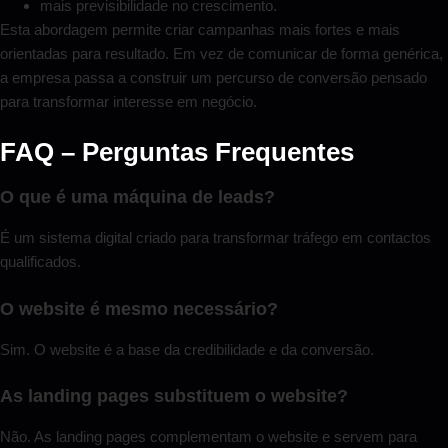
mais previsibilidade no crescimento.
Esta abordagem permite criar campanhas mais fortes e mais
orientadas para resultado. Em vez de comunicar de forma genérica,
a empresa passa a construir um percurso de conversão pensado
para transformar interesse em negócio.
FAQ – Perguntas Frequentes
O que é uma máquina de leads?
É um sistema digital criado para transformar tráfego em contactos
qualificados.
O website é mesmo necessário?
Sim. O website é a base da credibilidade e da conversão.
As landing pages substituem o website?
Não. As landing pages complementam o website e servem para