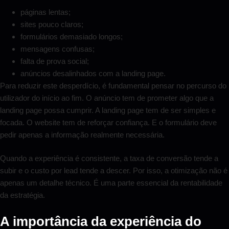
páginas lentas;
sites pouco claros;
formulários demasiado longos;
mensagens confusas;
falta de prova social;
anúncios desalinhados com a landing page.
Para reduzir este desperdício, é fundamental pensar no percurso do
utilizador do início ao fim. O anúncio tem de prometer algo que a
landing page possa cumprir. A landing page tem de ser simples e
focada. O website tem de reforçar confiança. E o formulário deve
pedir apenas a informação realmente necessária.
Quando a experiência é consistente, a taxa de conversão tende a
subir e o custo por lead tende a descer. Por isso, a otimização não é
apenas um detalhe técnico. É uma parte essencial da rentabilidade
da estratégia.
A importância da experiência do