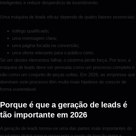
inteligentes e reduzir desperdício de investimento.
Uma máquina de leads eficaz depende de quatro fatores essenciais:
tráfego qualificado;
uma mensagem clara;
uma página focada na conversão;
uma oferta relevante para o público certo.
Se um destes elementos falhar, o sistema perde força. Por isso, a
máquina de leads deve ser pensada como um processo completo e
não como um conjunto de peças soltas. Em 2026, as empresas que
dominam este processo têm muito mais hipótese de crescer de
forma sustentável.
Porque é que a geração de leads é
tão importante em 2026
A geração de leads tornou-se uma das partes mais importantes do
marketing digital porque representa o ponto de ligação entre a