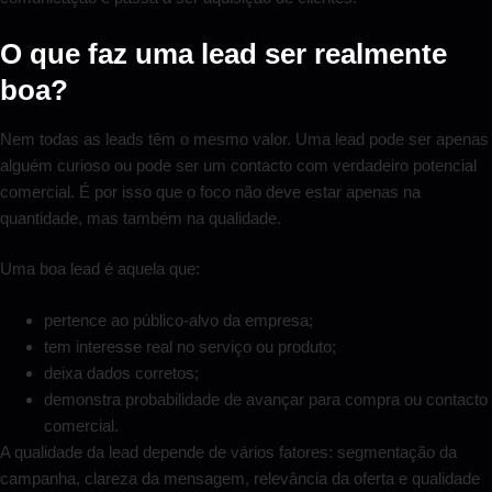
O que faz uma lead ser realmente
boa?
Nem todas as leads têm o mesmo valor. Uma lead pode ser apenas
alguém curioso ou pode ser um contacto com verdadeiro potencial
comercial. É por isso que o foco não deve estar apenas na
quantidade, mas também na qualidade.
Uma boa lead é aquela que:
pertence ao público-alvo da empresa;
tem interesse real no serviço ou produto;
deixa dados corretos;
demonstra probabilidade de avançar para compra ou contacto
comercial.
A qualidade da lead depende de vários fatores: segmentação da
campanha, clareza da mensagem, relevância da oferta e qualidade