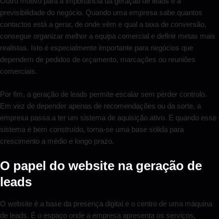
Outro motivo para a importância da geração de leads é a
previsibilidade do negócio. Quando uma empresa sabe quantos
contactos está a gerar, de onde vêm e qual a taxa de conversão,
consegue organizar melhor a equipa comercial e definir metas mais
realistas. Isto é especialmente importante para negócios que
dependem de pedidos de orçamento, marcações ou reuniões
comerciais.
Por fim, a geração de leads permite escalar sem perder controlo.
Em vez de depender apenas de recomendações ou da sorte, a
empresa passa a ter um sistema de aquisição ativo. E quando esse
sistema é bem construído, torna-se uma base sólida para
crescimento a médio e longo prazo.
O papel do website na geração de
leads
O website é a base da presença digital e o centro de uma máquina
de leads. É o espaço onde a empresa apresenta os serviços,