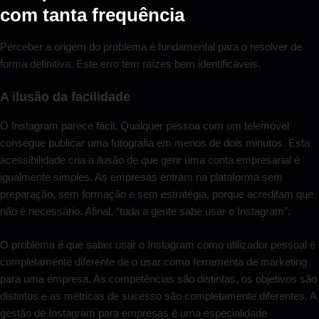
com tanta frequência
Perceber a origem do problema é fundamental para o resolver de
forma definitiva. Este erro tem raízes bem identificáveis.
A ilusão da facilidade
O Instagram parece fácil. Qualquer pessoa com um telemóvel
consegue publicar uma fotografia em menos de dois minutos. Esta
acessibilidade cria a ilusão de que gerir uma conta empresarial é
igualmente simples. As empresas entram na plataforma sem
preparação, sem formação e sem estratégia, porque acreditam que
não é necessário. Afinal, “toda a gente sabe usar o Instagram”.
O problema é que saber usar o Instagram como utilizador pessoal é
completamente diferente de o usar como ferramenta de marketing
para uma empresa. As competências são distintas, os objetivos são
distintos e as métricas de sucesso são completamente diferentes. A
gestão de Instagram para empresas é uma especialidade