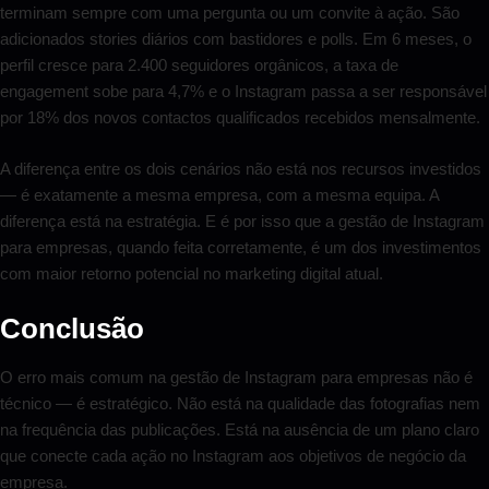
terminam sempre com uma pergunta ou um convite à ação. São
adicionados stories diários com bastidores e polls. Em 6 meses, o
perfil cresce para 2.400 seguidores orgânicos, a taxa de
engagement sobe para 4,7% e o Instagram passa a ser responsável
por 18% dos novos contactos qualificados recebidos mensalmente.
A diferença entre os dois cenários não está nos recursos investidos
— é exatamente a mesma empresa, com a mesma equipa. A
diferença está na estratégia. E é por isso que a gestão de Instagram
para empresas, quando feita corretamente, é um dos investimentos
com maior retorno potencial no marketing digital atual.
Conclusão
O erro mais comum na gestão de Instagram para empresas não é
técnico — é estratégico. Não está na qualidade das fotografias nem
na frequência das publicações. Está na ausência de um plano claro
que conecte cada ação no Instagram aos objetivos de negócio da
empresa.