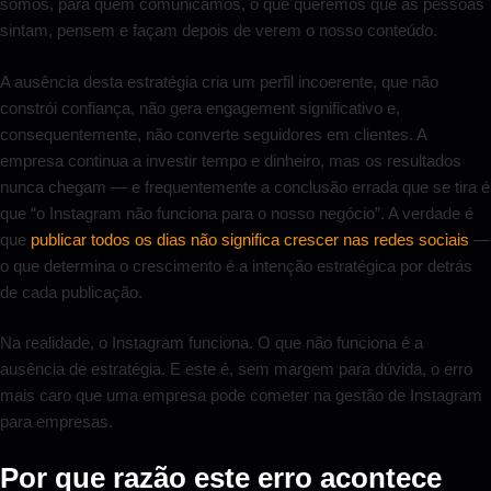
somos, para quem comunicamos, o que queremos que as pessoas
sintam, pensem e façam depois de verem o nosso conteúdo.
A ausência desta estratégia cria um perfil incoerente, que não
constrói confiança, não gera engagement significativo e,
consequentemente, não converte seguidores em clientes. A
empresa continua a investir tempo e dinheiro, mas os resultados
nunca chegam — e frequentemente a conclusão errada que se tira é
que “o Instagram não funciona para o nosso negócio”. A verdade é
que
publicar todos os dias não significa crescer nas redes sociais
—
o que determina o crescimento é a intenção estratégica por detrás
de cada publicação.
Na realidade, o Instagram funciona. O que não funciona é a
ausência de estratégia. E este é, sem margem para dúvida, o erro
mais caro que uma empresa pode cometer na gestão de Instagram
para empresas.
Por que razão este erro acontece