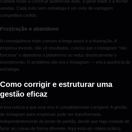
cuidada estão a construir audiências leais, a gerar leads e a fechar
vendas. Cada mês sem estratégia é um mês de vantagem
competitiva cedida.
Frustração e abandono
A consequência mais comum a longo prazo é a frustração. A
empresa investe, não vê resultados, conclui que o Instagram “não
funciona” e abandona a plataforma ou reduz drasticamente o
investimento. O problema não era o Instagram — era a ausência de
estratégia.
Como corrigir e estruturar uma
gestão eficaz
A boa notícia é que este erro é completamente corrigível. A gestão
de Instagram para empresas pode ser transformada,
independentemente do ponto de partida, desde que haja vontade de
fazer as coisas de forma diferente. Aqui está um roteiro prático.