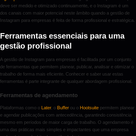
deve ser medido e otimizado continuamente, e o Instagram é um
dos canais com maior potencial neste âmbito quando a gestão de
Instagram para empresas é feita de forma profissional e estratégica.
Ferramentas essenciais para uma
gestão profissional
A gestão de Instagram para empresas é facilitada por um conjunto
de ferramentas que permitem planear, publicar, analisar e otimizar o
trabalho de forma mais eficiente. Conhecer e saber usar estas
ferramentas é parte integrante de qualquer abordagem profissional.
Ferramentas de agendamento
Plataformas como o
Later
, o
Buffer
ou o
Hootsuite
permitem planear
e agendar publicações com antecedência, garantindo consistência
mesmo em períodos de maior carga de trabalho. O agendamento é
uma das práticas mais simples e impactantes que uma empresa