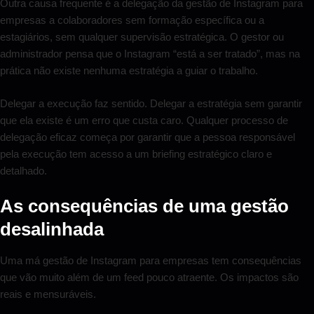
Outra causa frequente é a delegação da gestão de Instagram para
empresas a colaboradores sem formação específica ou a
estagiários, sem qualquer supervisão estratégica. O gestor ou
administrador pensa que o Instagram “está a ser tratado”, mas na
prática não existe nenhuma estratégia a guiar o trabalho.
Delegar a execução faz sentido. Delegar a estratégia sem garantir
que ela existe é um erro que custa caro. Qualquer processo de
delegação eficaz começa por garantir que a pessoa responsável
pela execução tem acesso a um briefing estratégico claro e
detalhado.
As consequências de uma gestão
desalinhada
Uma má gestão de Instagram para empresas tem consequências
que vão muito além de um feed pouco atraente. Os impactos são
reais e mensuráveis.