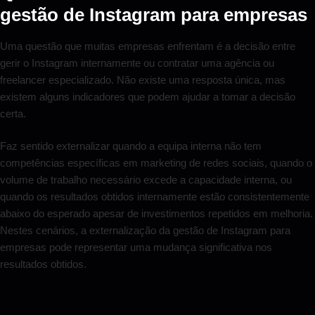
gestão de Instagram para empresas
Uma questão que muitas empresas enfrentam é a decisão entre
gerir o Instagram internamente ou contratar uma agência ou
freelancer especializado. Não existe uma resposta única, mas
existem alguns indicadores que podem ajudar a tomar a decisão
certa.
Faz sentido externalizar quando a equipa interna não tem
competências específicas em marketing de redes sociais, quando o
volume de trabalho necessário excede a capacidade interna, ou
quando os resultados obtidos internamente estão consistentemente
abaixo do esperado apesar de investimentos repetidos em melhoria.
Nestes cenários, a externalização da gestão de Instagram para
empresas pode representar uma mudança significativa nos
resultados obtidos.