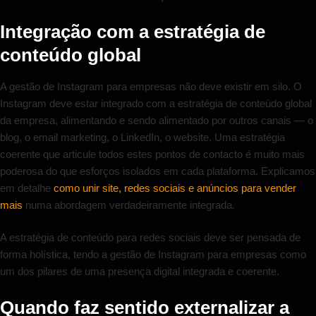
Integração com a estratégia de
conteúdo global
A gestão de Instagram para empresas não deve existir em silo. O
Instagram deve estar integrado com a estratégia de conteúdo global
da empresa, alimentando e sendo alimentado por outros canais — o
blog, o email marketing, o LinkedIn, o website. Uma estratégia
coerente que articule todos estes pontos de contacto é muito mais
poderosa do que esforços isolados em cada plataforma. Explicamos
em detalhe
como unir site, redes sociais e anúncios para vender
mais
numa abordagem verdadeiramente integrada.
A estratégia de conteúdo para redes sociais deve ser pensada de
forma holística, tendo a gestão de Instagram para empresas como
um dos pilares de uma presença digital integrada e coerente.
Quando faz sentido externalizar a