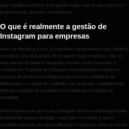
seja o problema central. Esta gestão exige mais do que presença —
exige intenção, direção e consistência.
O que é realmente a gestão de
Instagram para empresas
Antes de identificar o erro, é importante compreender o que significa,
na prática, uma boa gestão de Instagram para empresas. Não se
trata apenas de publicar fotografias bonitas ou de responder a
comentários. A gestão de Instagram para empresas envolve um
conjunto de decisões estratégicas que incluem a definição do
público-alvo, a criação de conteúdo com propósito, o planeamento
editorial, a análise de resultados e a adaptação constante da
estratégia.
Uma empresa que gere o seu Instagram de forma profissional sabe
exatamente a quem se dirige, o que quer comunicar e qual o
resultado esperado de cada publicação. Cada post, story ou reel faz