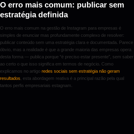
O erro mais comum: publicar sem
estratégia definida
O erro mais comum na gestão de Instagram para empresas é
simples de enunciar mas profundamente complexo de resolver:
publicar conteúdo sem uma estratégia clara e documentada. Parece
óbvio, mas a realidade é que a grande maioria das empresas opera
desta forma — publica porque “é preciso estar presente”, sem saber
ao certo o que isso significa em termos de negócio. Como
explicamos no artigo
redes sociais sem estratégia não geram
resultados
, esta abordagem reativa é a principal razão pela qual
tantos perfis empresariais estagnam.