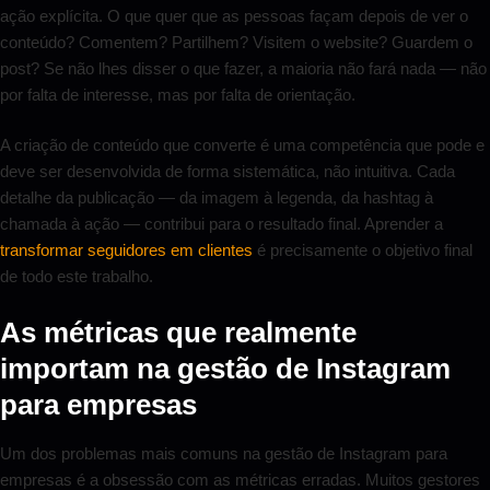
ação explícita. O que quer que as pessoas façam depois de ver o
conteúdo? Comentem? Partilhem? Visitem o website? Guardem o
post? Se não lhes disser o que fazer, a maioria não fará nada — não
por falta de interesse, mas por falta de orientação.
A criação de conteúdo que converte é uma competência que pode e
deve ser desenvolvida de forma sistemática, não intuitiva. Cada
detalhe da publicação — da imagem à legenda, da hashtag à
chamada à ação — contribui para o resultado final. Aprender a
transformar seguidores em clientes
é precisamente o objetivo final
de todo este trabalho.
As métricas que realmente
importam na gestão de Instagram
para empresas
Um dos problemas mais comuns na gestão de Instagram para
empresas é a obsessão com as métricas erradas. Muitos gestores