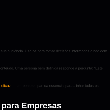
a sua audiência. Use-os para tomar decisões informadas e não com
e conteúdo. Uma persona bem definida responde à pergunta: “Este
 eficaz
— um ponto de partida essencial para alinhar todos os
s para Empresas