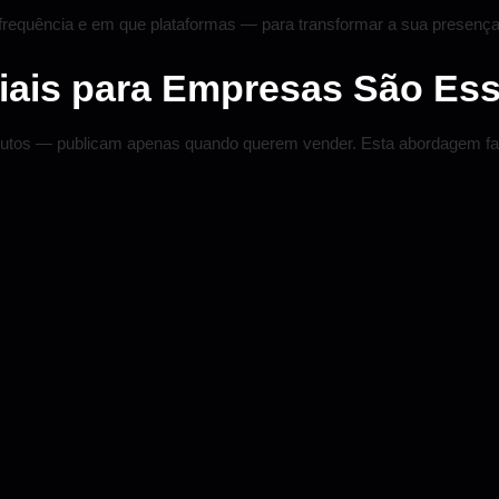
frequência e em que plataformas — para transformar a sua presença 
iais para Empresas São Ess
tos — publicam apenas quando querem vender. Esta abordagem falha