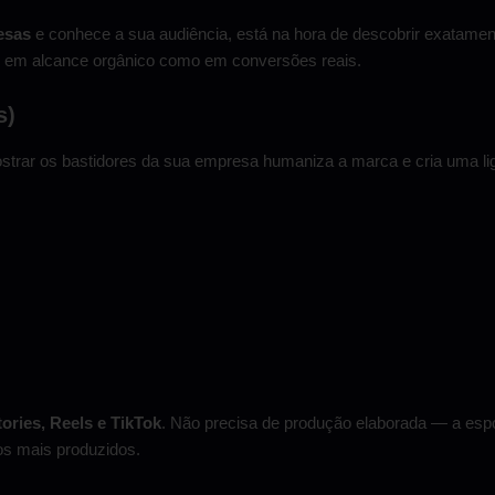
esas
e conhece a sua audiência, está na hora de descobrir exatament
to em alcance orgânico como em conversões reais.
s)
trar os bastidores da sua empresa humaniza a marca e cria uma li
ories, Reels e TikTok
. Não precisa de produção elaborada — a esp
os mais produzidos.