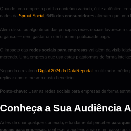
Quando uma empresa partilha conteúdo variado, útil e autêntico, c
dados da
Sprout Social
,
64% dos consumidores
afirmam que uma l
Além disso, os algoritmos das principais redes sociais favorecem c
orgânico — sem gastar um cêntimo em publicidade paga.
O impacto das
redes sociais para empresas
vai além da visibilid
mercado. Uma empresa que usa estas plataformas de forma inteligent
Segundo o relatório
Digital 2024 da DataReportal
, o utilizador médi
replicar com o mesmo custo-benefício.
Ponto-chave:
Usar as redes sociais para empresas de forma estrat
Conheça a Sua Audiência A
Antes de criar qualquer conteúdo, é fundamental perceber
para que
sociais para empresas
, conhecer a audiência não é um passo opcion