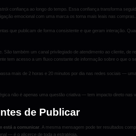
onstrói confiança ao longo do tempo. Essa confiança transforma seg
igação emocional com uma marca os torna mais leais nas compras.
ontas que publicam de forma consistente e que geram interação. Qua
ade. São também um canal privilegiado de atendimento ao cliente, d
e tem acesso a um fluxo constante de informação sobre o que o seu 
o passa mais de 2 horas e 20 minutos por dia nas redes sociais — 
égica não é apenas uma questão criativa — tem impacto direto nas 
ntes de Publicar
m está a comunicar
. A mesma mensagem pode ter resultados comple
al — é o alicerce de toda a estratégia.