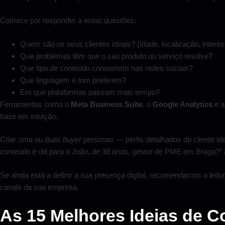
Comece por responder a estas questões:
Quem são os seus clientes ideais? (Idade, localização, intere
Que problemas têm que o seu produto ou serviço resolve?
Que tipo de conteúdo consomem nas redes sociais?
Que linguagem e tom preferem?
Em que plataformas passam mais tempo?
Ferramentas como o
Meta Business Suite
, o
Google Analytics
e a
base em intuição.
Criar uma ou duas
buyer personas
— perfis detalhados do cliente i
conteúdo é útil para o João, de 38 anos, gestor de PME em Braga?” a
Se ainda está a definir a sua presença digital, recomendamos a leit
canais da sua empresa.
As 15 Melhores Ideias de 