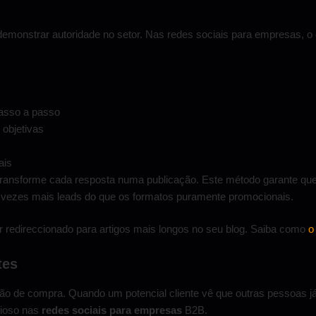
demonstrar autoridade no setor. Nas redes sociais para empresas, o 
passo a passo
 objetivas
ais
transforme cada resposta numa publicação. Este método garante qu
s vezes mais leads do que os formatos puramente promocionais.
 redireccionado para artigos mais longos no seu blog. Saiba como
o
tes
ão de compra. Quando um potencial cliente vê que outras pessoas já
lioso nas
redes sociais para empresas
B2B.