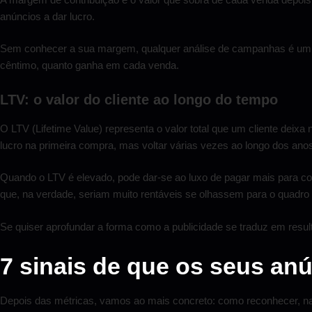
anúncios a dar lucro.
Sem conhecer a sua margem, qualquer análise de campanhas é um exe
cêntimo, quanto ganha em cada venda.
LTV: o valor do cliente ao longo do tempo
O LTV (Lifetime Value) representa o valor total que um cliente dei
lucro na primeira compra, mas voltar várias vezes ao longo dos ano
Quando o LTV é elevado, pode dar-se ao luxo de pagar mais para con
que, na verdade, seriam muito rentáveis se olhassem para o quadro
Se quiser aprofundar a forma como a publicidade se traduz em resul
7 sinais de que os seus an
Depois das métricas, vamos ao mais concreto: como reconhecer, na