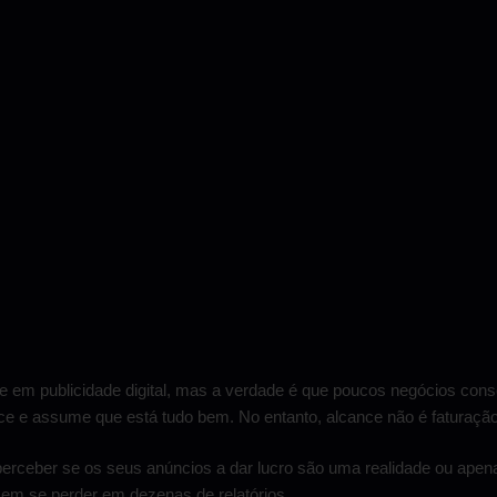
ste em publicidade digital, mas a verdade é que poucos negócios co
nce e assume que está tudo bem. No entanto, alcance não é faturação
perceber se os seus anúncios a dar lucro são uma realidade ou apen
em se perder em dezenas de relatórios.