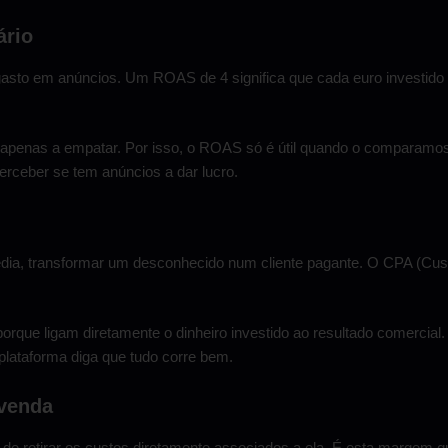
ário
sto em anúncios. Um ROAS de 4 significa que cada euro investido ge
á apenas a empatar. Por isso, o ROAS só é útil quando o compara
erceber se tem anúncios a dar lucro.
dia, transformar um desconhecido num cliente pagante. O CPA (Cust
orque ligam diretamente o dinheiro investido ao resultado comercial. 
plataforma diga que tudo corre bem.
 venda
de retirar os custos diretamente associados a ela. É esta margem q