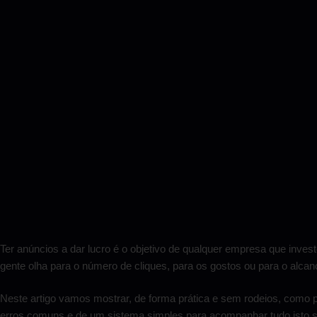
Ter anúncios a dar lucro é o objetivo de qualquer empresa que inve
gente olha para o número de cliques, para os gostos ou para o alca
Neste artigo vamos mostrar, de forma prática e sem rodeios, como 
erros comuns e de um sistema simples para acompanhar tudo isto s