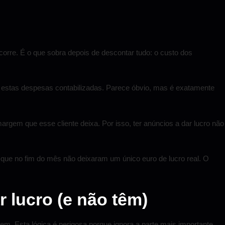
corre. É o que sobra depois de descontar tudo: o custo dos
estas despesas contabilizadas. Parece óbvio, mas é exatamente
argem que esse cliente deixa. Por isso, ter anúncios a dar lucro não
que no fim do mês não deixaram um único euro de lucro real. O
 lucro (e não têm)
em. Esta lógica é perigosa porque ignora a parte mais importante,