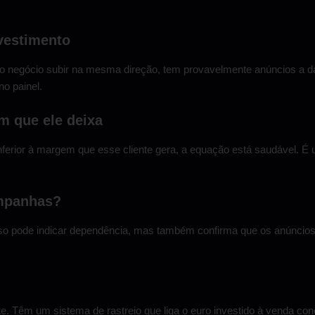
nvestimento
o do negócio subir na mesma direção, tem provavelmente anúncios a da
o painel.
m que ele deixa
ferior à margem que esse cliente gera, a equação está saudável. É u
ampanhas?
 pode indicar dependência, mas também confirma que os anúncios es
 Têm um sistema de rastreio que liga o euro investido à venda con