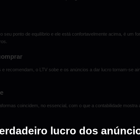
 ponto de equilíbrio e ele está confortavelmente acima, é um forte
ros.
 comprar
 e recomendam, o LTV sobe e os anúncios a dar lucro tornam-se a
de
taformas coincidem, no essencial, com o que a contabilidade mostra a
erdadeiro lucro dos anúnci