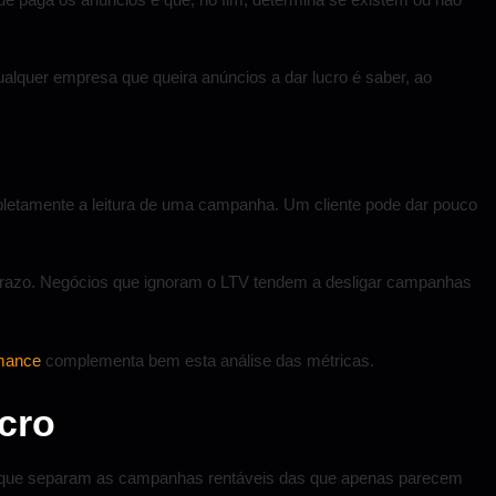
alquer empresa que queira anúncios a dar lucro é saber, ao
ompletamente a leitura de uma campanha. Um cliente pode dar pouco
o prazo. Negócios que ignoram o LTV tendem a desligar campanhas
rmance
complementa bem esta análise das métricas.
cro
ros que separam as campanhas rentáveis das que apenas parecem