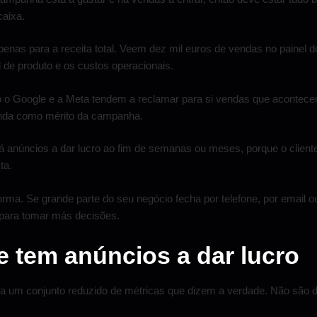
caixa.
enas para a receita total. Veem dez mil euros de vendas no painel 
l de produto e os custos operacionais.
mo o Google e a Meta tendem a reclamar para si vendas que acontecer
enda como mérito da campanha.
núncios a dar lucro ao fim de semanas ou meses, porque o cliente 
ta.
rma. Se grande parte do seu negócio fecha por telefone, por email 
 para tomar más decisões.
 tem anúncios a dar lucro
ara um conjunto reduzido de métricas que dizem a verdade. Não são