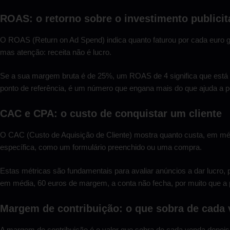
ROAS: o retorno sobre o investimento publicit
O ROAS (Return on Ad Spend) indica quanto faturou por cada euro ga
mas atenção: receita não é lucro.
Se a sua margem bruta é de 25%, um ROAS de 4 significa que est
ponto de referência, é um número que engana mais do que ajuda a p
CAC e CPA: o custo de conquistar um cliente
O CAC (Custo de Aquisição de Cliente) mostra quanto custa, em mé
específica, como um formulário preenchido ou uma compra.
Estas métricas são fundamentais para avaliar anúncios a dar lucro, p
em média, 60 euros de margem, a conta não fecha, por muito que a 
Margem de contribuição: o que sobra de cada
A margem de contribuição é o valor que sobra de cada venda depois 