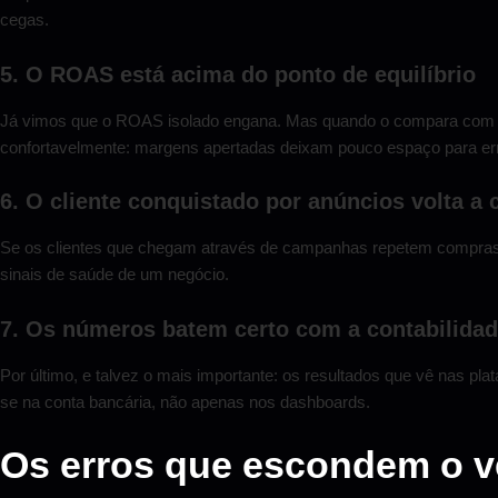
cegas.
5. O ROAS está acima do ponto de equilíbrio
Já vimos que o ROAS isolado engana. Mas quando o compara com o seu
confortavelmente: margens apertadas deixam pouco espaço para er
6. O cliente conquistado por anúncios volta a
Se os clientes que chegam através de campanhas repetem compras
sinais de saúde de um negócio.
7. Os números batem certo com a contabilida
Por último, e talvez o mais importante: os resultados que vê nas pla
se na conta bancária, não apenas nos dashboards.
Os erros que escondem o v