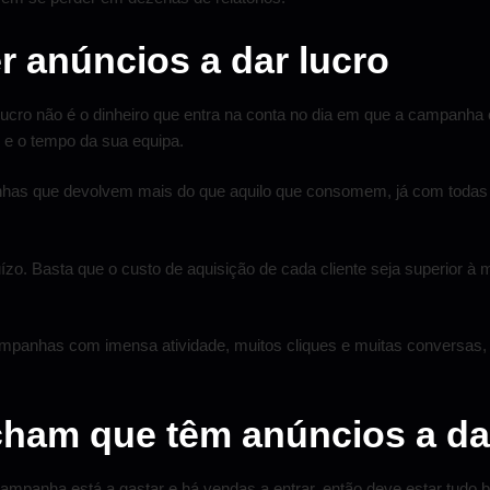
er anúncios a dar lucro
Lucro não é o dinheiro que entra na conta no dia em que a campanha 
 e o tempo da sua equipa.
nhas que devolvem mais do que aquilo que consomem, já com todas 
o. Basta que o custo de aquisição de cada cliente seja superior à m
mpanhas com imensa atividade, muitos cliques e muitas conversas, 
ham que têm anúncios a dar
ampanha está a gastar e há vendas a entrar, então deve estar tudo b