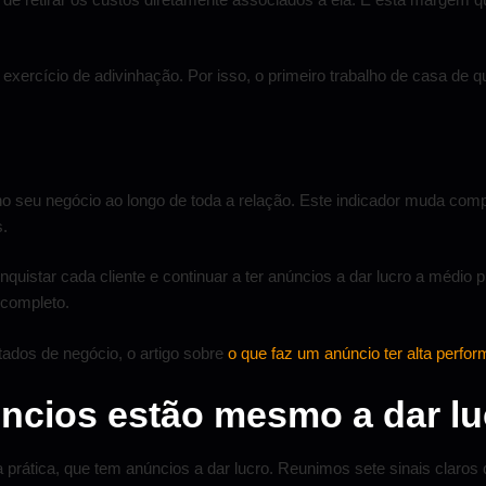
rcício de adivinhação. Por isso, o primeiro trabalho de casa de qu
xa no seu negócio ao longo de toda a relação. Este indicador muda c
s.
quistar cada cliente e continuar a ter anúncios a dar lucro a médi
 completo.
tados de negócio, o artigo sobre
o que faz um anúncio ter alta perfo
úncios estão mesmo a dar lu
 prática, que tem anúncios a dar lucro. Reunimos sete sinais cla