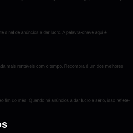
 sinal de anúncios a dar lucro. A palavra-chave aqui é
inda mais rentáveis com o tempo. Recompra é um dos melhores
o fim do mês. Quando há anúncios a dar lucro a sério, isso reflete-
os