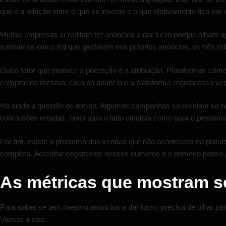
que é a relação entre o que se investe e o que efetivamente fica em 
Muitas empresas acreditam ter anúncios a dar lucro porque olham ap
subtrair os cinco mil que gastaram nos próprios anúncios, os três mi
Outro fator que distorce a perceção é a atribuição. Plataformas co
comprar na mesma, clica no anúncio e a plataforma regista essa v
Há ainda a questão do tempo. Algumas campanhas só revelam se há a
conclusões erradas, tanto para o lado otimista como para o pessimis
Por fim, existe o problema das vendas que não acontecem na platafo
completa. Acreditar cegamente nesses números é o primeiro passo
As métricas que mostram se
Para saber se tem mesmo anúncios a dar lucro, precisa de olhar p
Vamos a elas.