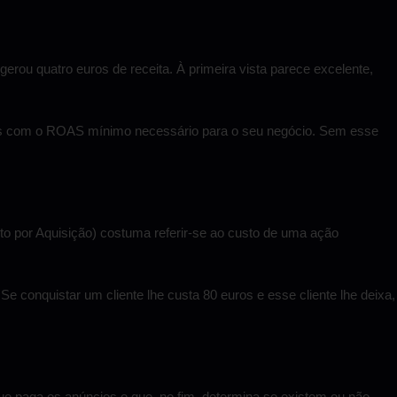
rou quatro euros de receita. À primeira vista parece excelente,
mos com o ROAS mínimo necessário para o seu negócio. Sem esse
o por Aquisição) costuma referir-se ao custo de uma ação
Se conquistar um cliente lhe custa 80 euros e esse cliente lhe deixa,
ue paga os anúncios e que, no fim, determina se existem ou não