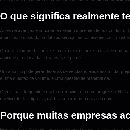
O que significa realmente t
Antes de avançar, é importante definir o que entendemos por lucro. 
anúncios, o custo do produto ou serviço, as comissões, os impostos
Quando falamos de anúncios a dar lucro, estamos a falar de campa
aqui que a maioria das empresas se perde.
Um anúncio pode gerar dezenas de vendas e, ainda assim, dar prejuíz
é uma questão de volume, é uma questão de matemática.
O erro mais frequente é confundir movimento com progresso. Há ca
objetivo deste artigo é ajudá-lo a separar uma coisa da outra.
Porque muitas empresas ac
Existe uma ilusão muito comum no marketing digital: a de que se a c