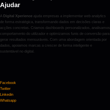
Ajudar
A
Digital Xperience
ajuda empresas a implementar web analytics
de forma estratégica, transformando dados em decisões claras e
acções concretas. Criamos dashboards personalizados, analisamos
comportamento do utilizador e optimizamos funis de conversão para
gerar resultados mensuráveis. Com uma abordagem orientada por
dados, apoiamos marcas a crescer de forma inteligente e
sustentável no digital.
Facebook
Twitter
Linkedin
Whatsapp