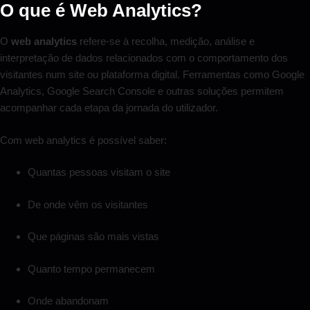
O que é Web Analytics?
O
web analytics
refere-se à recolha, medição, análise e
interpretação de dados relacionados com o comportamento dos
visitantes num site ou plataforma digital. Ferramentas como Google
Analytics, Google Search Console e outras soluções permitem
acompanhar cada etapa da jornada do utilizador.
Com web analytics é possível saber:
Quantas pessoas visitam o site
De onde vêm os visitantes
Que páginas são mais vistas
Quanto tempo permanecem
Onde abandonam