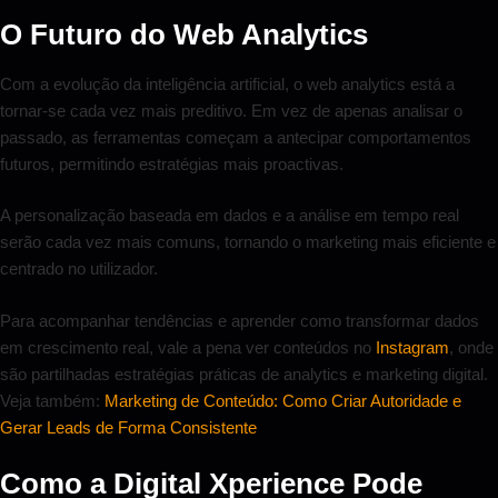
O Futuro do Web Analytics
Com a evolução da inteligência artificial, o web analytics está a
tornar-se cada vez mais preditivo. Em vez de apenas analisar o
passado, as ferramentas começam a antecipar comportamentos
futuros, permitindo estratégias mais proactivas.
A personalização baseada em dados e a análise em tempo real
serão cada vez mais comuns, tornando o marketing mais eficiente e
centrado no utilizador.
Para acompanhar tendências e aprender como transformar dados
em crescimento real, vale a pena ver conteúdos no
Instagram
, onde
são partilhadas estratégias práticas de analytics e marketing digital.
Veja também:
Marketing de Conteúdo: Como Criar Autoridade e
Gerar Leads de Forma Consistente
Como a Digital Xperience Pode