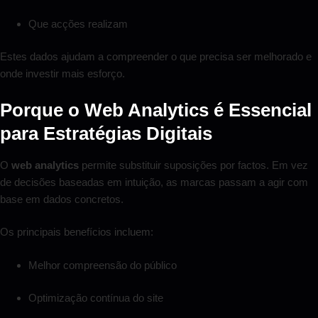
Que acções realizam
Estes dados ajudam a compreender o que precisa ser melhorado e
onde investir mais esforço.
Porque o Web Analytics é Essencial
para Estratégias Digitais
O
web analytics
permite substituir suposições por factos. Em vez
de decisões baseadas em intuição, as marcas passam a agir com
base em dados concretos.
Os principais benefícios incluem:
Melhor compreensão do público
Optimização contínua do site