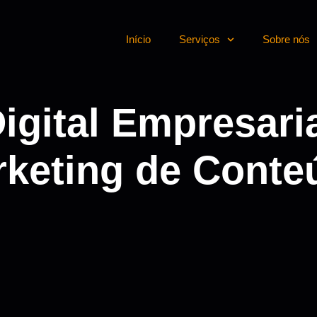
Início
Serviços
Sobre nós
gital Empresaria
keting de Conteú