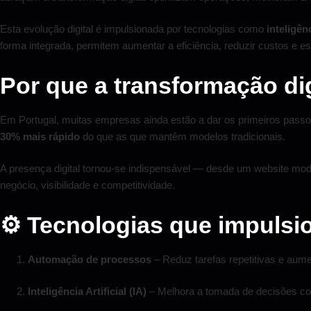
Esta evolução digital é impulsionada por tecnologias como
inteligên
forma integrada, permitem aumentar a eficiência, reduzir custos e es
Por que a transformação dig
Em Portugal, muitas empresas ainda estão a dar os primeiros pass
30% mais rápido
do que as que mantêm modelos tradicionais.
A presença digital tornou-se indispensável — desde um website mode
negócio, visibilidade e competitividade.
⚙️ Tecnologias que impulsi
Automação de processos
– Reduz tarefas repetitivas e aume
Inteligência Artificial (IA)
– Melhora a tomada de decisões com