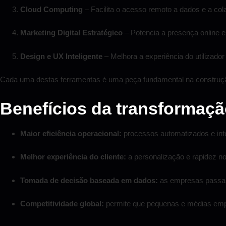
Cloud Computing
– Facilita o acesso remoto a dados e a col
Marketing Digital Estratégico
– Potencia a presença online e 
Design e UX Inteligente
– Melhora a experiência do utilizado
Cada uma destas ferramentas é uma peça fundamental na construção
Benefícios da transformação
Maior eficiência operacional:
processos automatizados e int
Melhor experiência do cliente:
a personalização e rapidez n
Tomada de decisão baseada em dados:
as empresas passam
Competitividade global:
permite que pequenas e médias emp