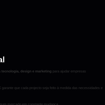
al
a
tecnologia, design e marketing
para ajudar empresas
X garante que cada projecto seja feito à medida das necessidades e
te num mercado em constante mudança.