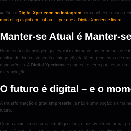
➡️ Siga a
Digital Xperience no Instagram
para conhecer casos reais
marketing digital em Lisboa — por que a Digital Xperience lidera
Manter-se Atual é Manter-se
Num cenário tecnológico que evolui diariamente, as empresas que i
análise de dados avançada e integração de IA em processos de mar
concorrência. A
Digital Xperience
é o parceiro certo para essa jorna
diferenciação.
O futuro é digital – e o mo
A
transformação digital empresarial
já não é uma opção: é uma ne
futuro.
Com o apoio certo e uma estratégia clara, é possível transformar pr
revolução digital — passo a passo, com estratégia e criatividade.