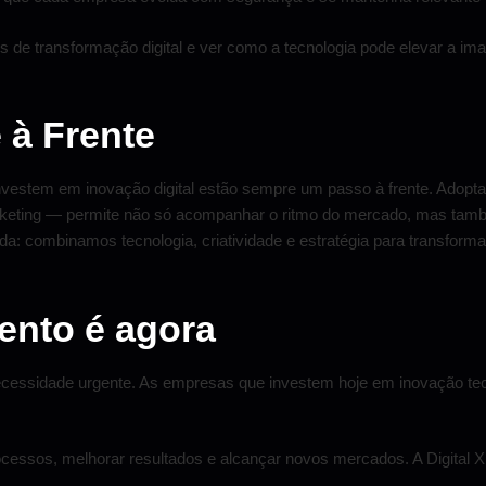
 de transformação digital e ver como a tecnologia pode elevar a im
 à Frente
nvestem em inovação digital estão sempre um passo à frente. Adopt
keting — permite não só acompanhar o ritmo do mercado, mas també
da: combinamos tecnologia, criatividade e estratégia para transforma
mento é agora
cessidade urgente. As empresas que investem hoje em inovação tecn
ocessos, melhorar resultados e alcançar novos mercados. A Digital X