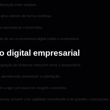
aboração entre equipas.
atrai clientes de forma contínua.
r e aumenta as conversões.
 de um ecossistema digital sólido e sustentável.
 digital empresarial
egração de sistemas reduzem erros e desperdício.
o atendimento aumentam a satisfação.
 a agir com base em insights concretos.
resas actuem com agilidade semelhante à de grandes corporações.