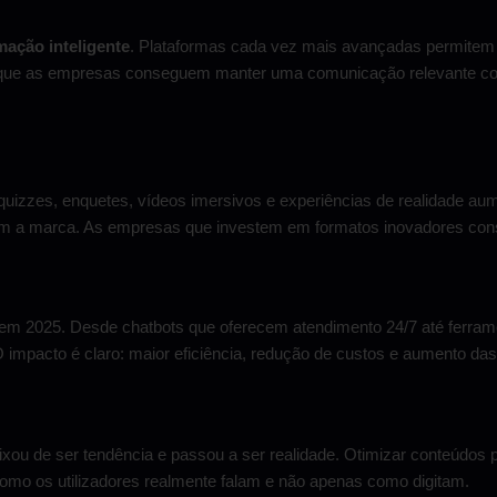
ação inteligente
. Plataformas cada vez mais avançadas permitem 
ca que as empresas conseguem manter uma comunicação relevante c
uizzes, enquetes, vídeos imersivos e experiências de realidade au
om a marca. As empresas que investem em formatos inovadores con
 em 2025. Desde chatbots que oferecem atendimento 24/7 até ferrame
impacto é claro: maior eficiência, redução de custos e aumento da
xou de ser tendência e passou a ser realidade. Otimizar conteúdos p
omo os utilizadores realmente falam e não apenas como digitam.