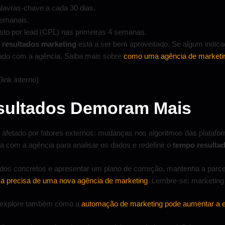
lavras-chave a cada 30 dias.
semanais.
sto por lead (CPL) nas primeiras 4 semanas.
 resultados marketing
está a ser bem aproveitado. Se algum indica
ado com a agência. Saiba mais sobre
como uma agência de marketing
link interno)
sultados Demoram Mais
 afetado por fatores externos: mudanças nos algoritmos das platafo
a com a agência para analisar os dados e redefinir o
tempo resulta
dados concretos e apresentar um plano de correção, mantenha a parc
sa precisa de uma nova agência de marketing
. Lembre-se: marketing
, explore também como a
automação de marketing pode aumentar a e