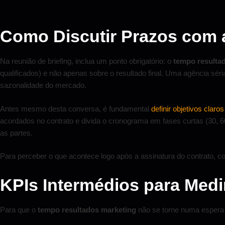
Como Discutir Prazos com 
Na reunião de briefing, inclua um ponto obrigatório: o
tempo resulta
qualificados) e não apenas sobre o resultado final. Uma agência sér
sazonalidade do mercado.
Antes mesmo desta conversa, é fundamental
definir objetivos clar
acordados no contrato e divida o cronograma em fases curtas (30,
as partes.
Para perceber o que acontece logo após a assinatura do contrato, 
KPIs Intermédios para Medi
Para que o
tempo resultados marketing
não se torne numa espera c