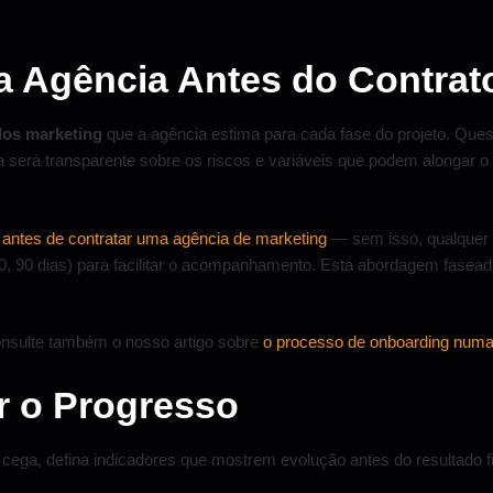
a Agência Antes do Contrat
dos marketing
que a agência estima para cada fase do projeto. Ques
ia será transparente sobre os riscos e variáveis que podem alongar o
os antes de contratar uma agência de marketing
— sem isso, qualquer 
 60, 90 dias) para facilitar o acompanhamento. Esta abordagem fas
consulte também o nosso artigo sobre
o processo de onboarding numa
r o Progresso
ega, defina indicadores que mostrem evolução antes do resultado fi