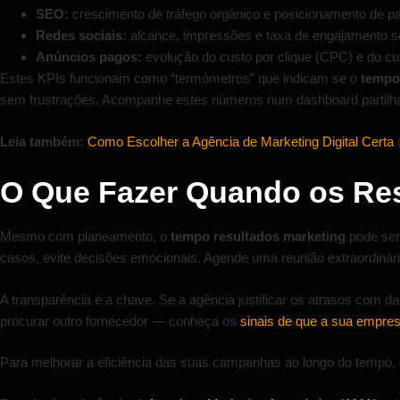
SEO:
crescimento de tráfego orgânico e posicionamento de pa
Redes sociais:
alcance, impressões e taxa de engajamento 
Anúncios pagos:
evolução do custo por clique (CPC) e do cu
Estes KPIs funcionam como “termómetros” que indicam se o
tempo
sem frustrações. Acompanhe estes números num dashboard partilh
Leia também:
Como Escolher a Agência de Marketing Digital Certa
(
O Que Fazer Quando os Re
Mesmo com planeamento, o
tempo resultados marketing
pode ser
casos, evite decisões emocionais. Agende uma reunião extraordinári
A transparência é a chave. Se a agência justificar os atrasos com 
procurar outro fornecedor — conheça os
sinais de que a sua empre
Para melhorar a eficiência das suas campanhas ao longo do tempo