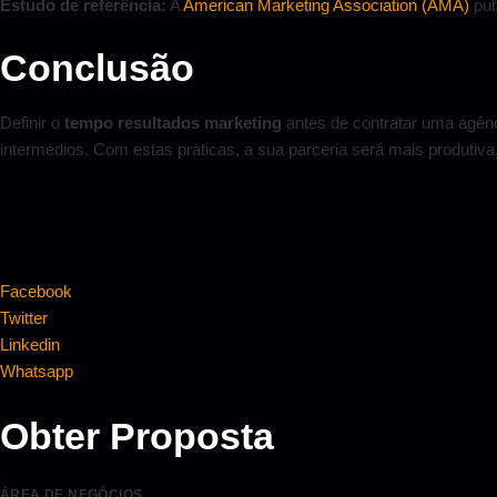
Estudo de referência:
A
American Marketing Association (AMA)
pub
Conclusão
Definir o
tempo resultados marketing
antes de contratar uma agên
intermédios. Com estas práticas, a sua parceria será mais produtiv
Facebook
Twitter
Linkedin
Whatsapp
Obter Proposta
ÁREA DE NEGÓCIOS