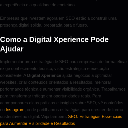
a experiência e a qualidade do conteúdo.
Empresas que investem agora em SEO estão a construir uma
presença digital sólida, preparada para o futuro.
Como a Digital Xperience Pode
Ajudar
Implementar uma estratégia de SEO para empresas de forma eficaz
exige conhecimento técnico, visão estratégica e execução
consistente. A
Digital Xperience
ajuda negócios a optimizar
websites, criar conteúdos orientados a resultados, melhorar
performance técnica e aumentar visibilidade orgânica. Trabalhamos
para transformar tráfego em oportunidades reais. Para
acompanhares dicas práticas e insights sobre SEO, vê conteúdos
no
Instagram
, onde partilhamos estratégias para crescer de forma
sustentável no digital. Veja também:
SEO: Estratégias Essenciais
para Aumentar Visibilidade e Resultados