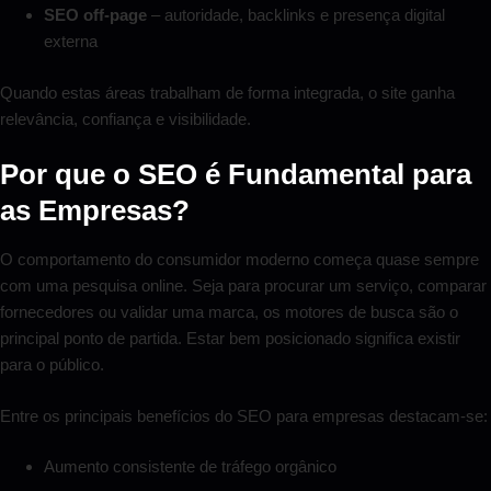
SEO off-page
– autoridade, backlinks e presença digital
externa
Quando estas áreas trabalham de forma integrada, o site ganha
relevância, confiança e visibilidade.
Por que o SEO é Fundamental para
as Empresas?
O comportamento do consumidor moderno começa quase sempre
com uma pesquisa online. Seja para procurar um serviço, comparar
fornecedores ou validar uma marca, os motores de busca são o
principal ponto de partida. Estar bem posicionado significa existir
para o público.
Entre os principais benefícios do SEO para empresas destacam-se:
Aumento consistente de tráfego orgânico