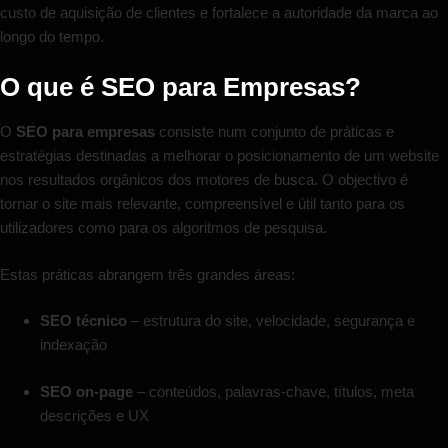
custo de aquisição de clientes e fortalece a autoridade da marca ao
longo do tempo.
O que é SEO para Empresas?
O
SEO para empresas
consiste num conjunto de práticas e
estratégias destinadas a melhorar o posicionamento de um website
nos resultados orgânicos dos motores de busca. O objectivo é
tornar o site mais relevante, compreensível e útil tanto para os
utilizadores como para os algoritmos de pesquisa.
Estas práticas abrangem três grandes áreas:
SEO técnico
– estrutura do site, velocidade, segurança e
indexação
SEO on-page
– conteúdos, palavras-chave, títulos, meta
descrições e UX