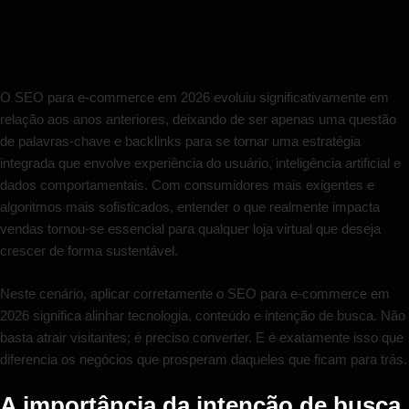
O SEO para e-commerce em 2026 evoluiu significativamente em
relação aos anos anteriores, deixando de ser apenas uma questão
de palavras-chave e backlinks para se tornar uma estratégia
integrada que envolve experiência do usuário, inteligência artificial e
dados comportamentais. Com consumidores mais exigentes e
algoritmos mais sofisticados, entender o que realmente impacta
vendas tornou-se essencial para qualquer loja virtual que deseja
crescer de forma sustentável.
Neste cenário, aplicar corretamente o SEO para e-commerce em
2026 significa alinhar tecnologia, conteúdo e intenção de busca. Não
basta atrair visitantes; é preciso converter. E é exatamente isso que
diferencia os negócios que prosperam daqueles que ficam para trás.
A importância da intenção de busca