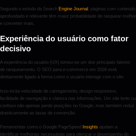
Segundo o estudo da Search
Engine Journal
, páginas com conteúdo
aprofundado e relevante têm maior probabilidade de ranquear melhor
e converter mais.
Experiência do usuário como fator
decisivo
A experiência do usuário (UX) tornou-se um dos principais fatores
de ranqueamento. O SEO para e-commerce em 2026 está
diretamente ligado à forma como o usuário interage com o site.
Isso inclui velocidade de carregamento, design responsivo,
facilidade de navegação e clareza nas informações. Um site lento ou
confuso não apenas perde posições no Google, mas também reduz
drasticamente as taxas de conversão.
Ferramentas como o Google PageSpeed
Insights
ajudam a
identificar melhorias necessárias para otimizar o desempenho do