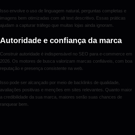
Isso envolve o uso de linguagem natural, perguntas completas e
imagens bem otimizadas com alt text descritivo. Essas práticas
ajudam a capturar tráfego que muitas lojas ainda ignoram.
Autoridade e confiança da marca
Construir autoridade é indispensável no SEO para e-commerce em
2026. Os motores de busca valorizam marcas confiáveis, com boa
reputação e presença consistente na web.
Isso pode ser alcançado por meio de backlinks de qualidade,
avaliações positivas e menções em sites relevantes. Quanto maior
a credibilidade da sua marca, maiores serão suas chances de
ranquear bem.