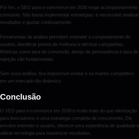
Por fim, o SEO para e-commerce em 2026 exige acompanhamento
constante. Não basta implementar estratégias; é necessário analisar
resultados e ajustar continuamente.
Ferramentas de análise permitem entender o comportamento do
usuário, identificar pontos de melhoria e otimizar campanhas.
Métricas como taxa de conversão, tempo de permanência e taxa de
rejeição são fundamentais.
Sem essa análise, fica impossível evoluir e se manter competitivo
em um mercado tão dinâmico.
Conclusão
O SEO para e-commerce em 2026 é muito mais do que otimização
para buscadores; é uma estratégia completa de crescimento. Ele
envolve entender o usuário, oferecer uma experiência de qualidade e
utilizar tecnologia para maximizar resultados.