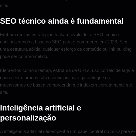
site.
SEO técnico ainda é fundamental
Embora muitas estratégias tenham evoluído, o SEO técnico
continua sendo a base do SEO para e-commerce em 2026. Sem
uma estrutura sólida, qualquer esforço de conteúdo ou link building
pode ser comprometido.
Elementos como sitemap, estrutura de URLs, uso correto de tags e
dados estruturados são essenciais para garantir que os
mecanismos de busca compreendam e indexem corretamente seu
site.
Inteligência artificial e
personalização
A inteligência artificial desempenha um papel central no SEO para e-