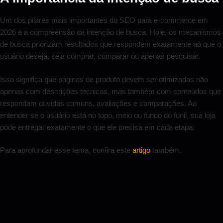
Um dos pilares mais importantes do SEO para e-commerce em
2026 é a compreensão da intenção de busca. Hoje, os mecanismos
de busca priorizam resultados que respondem exatamente ao que o
usuário deseja, seja comprar, comparar ou apenas pesquisar.
Isso significa que páginas de produto devem ser otimizadas não
apenas com descrições técnicas, mas também com conteúdos que
respondam dúvidas comuns, avaliações e comparações. Ao
entender se o usuário está no topo, meio ou fundo do funil, sua loja
pode entregar exatamente o que ele precisa em cada etapa.
Para aprofundar esse tema, confira este
artigo
também.