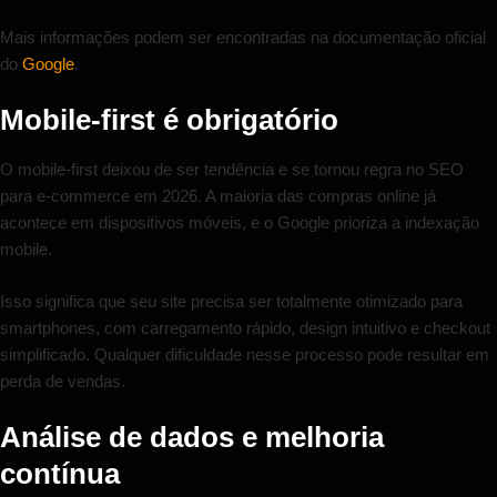
Mais informações podem ser encontradas na documentação oficial
do
Google
.
Mobile-first é obrigatório
O mobile-first deixou de ser tendência e se tornou regra no SEO
para e-commerce em 2026. A maioria das compras online já
acontece em dispositivos móveis, e o Google prioriza a indexação
mobile.
Isso significa que seu site precisa ser totalmente otimizado para
smartphones, com carregamento rápido, design intuitivo e checkout
simplificado. Qualquer dificuldade nesse processo pode resultar em
perda de vendas.
Análise de dados e melhoria
contínua