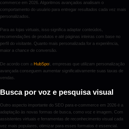
commerce em 2026. Algoritmos avançados analisam o
comportamento do usuário para entregar resultados cada vez mais
personalizados.
Para as lojas virtuais, isso significa adaptar conteúdos,
recomendações de produtos e até páginas inteiras com base no
perfil do visitante. Quanto mais personalizada for a experiência,
maior a chance de conversão.
De acordo com a
HubSpo
t, empresas que utilizam personalização
avançada conseguem aumentar significativamente suas taxas de
vendas.
Busca por voz e pesquisa visual
Outro aspecto importante do SEO para e-commerce em 2026 é a
adaptação às novas formas de busca, como voz e imagem. Com
assistentes virtuais e ferramentas de reconhecimento visual cada
vez mais populares, otimizar para esses formatos é essencial.