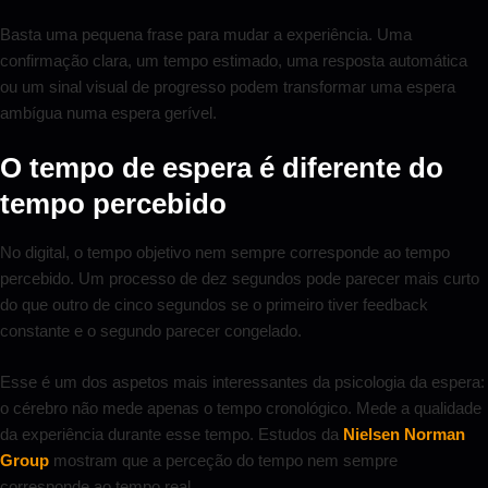
Basta uma pequena frase para mudar a experiência. Uma
confirmação clara, um tempo estimado, uma resposta automática
ou um sinal visual de progresso podem transformar uma espera
ambígua numa espera gerível.
O tempo de espera é diferente do
tempo percebido
No digital, o tempo objetivo nem sempre corresponde ao tempo
percebido. Um processo de dez segundos pode parecer mais curto
do que outro de cinco segundos se o primeiro tiver feedback
constante e o segundo parecer congelado.
Esse é um dos aspetos mais interessantes da psicologia da espera:
o cérebro não mede apenas o tempo cronológico. Mede a qualidade
da experiência durante esse tempo. Estudos da
Nielsen Norman
Group
mostram que a perceção do tempo nem sempre
corresponde ao tempo real.