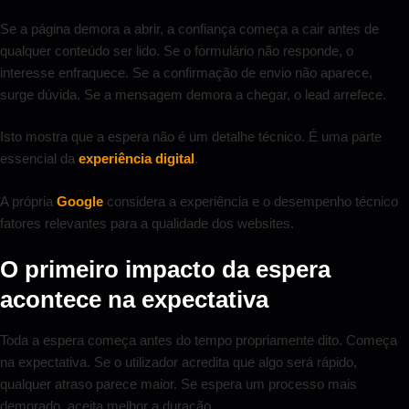
Se a página demora a abrir, a confiança começa a cair antes de
qualquer conteúdo ser lido. Se o formulário não responde, o
interesse enfraquece. Se a confirmação de envio não aparece,
surge dúvida. Se a mensagem demora a chegar, o lead arrefece.
Isto mostra que a espera não é um detalhe técnico. É uma parte
essencial da
experiência digital
.
A própria
Google
considera a experiência e o desempenho técnico
fatores relevantes para a qualidade dos websites.
O primeiro impacto da espera
acontece na expectativa
Toda a espera começa antes do tempo propriamente dito. Começa
na expectativa. Se o utilizador acredita que algo será rápido,
qualquer atraso parece maior. Se espera um processo mais
demorado, aceita melhor a duração.