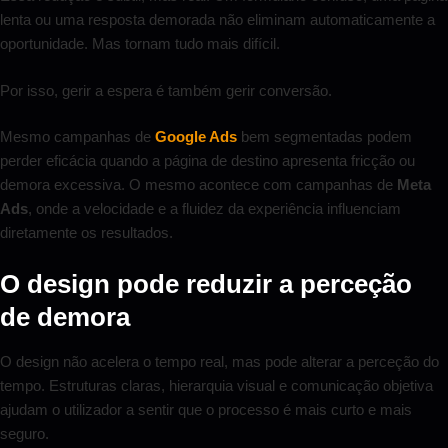
lenta ou uma resposta demorada não eliminam automaticamente a
oportunidade. Mas tornam tudo mais difícil.
Por isso, gerir a espera é também gerir conversão.
Mesmo campanhas de
Google Ads
bem segmentadas podem
perder eficácia quando a página de destino apresenta fricção ou
demora excessiva. O mesmo acontece com campanhas de
Meta
Ads
, onde a velocidade e a fluidez da experiência influenciam
diretamente os resultados.
O design pode reduzir a perceção
de demora
O design não acelera o tempo real, mas pode alterar a perceção do
tempo. Estruturas claras, hierarquia visual e comunicação objetiva
ajudam o utilizador a sentir que o processo é mais curto e mais
seguro.