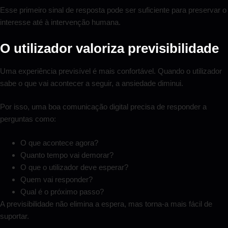
Esse primeiro sinal de resposta pode ser suficiente para preservar o
interesse até à intervenção humana.
O utilizador valoriza previsibilidade
Uma experiência previsível é mais confortável. Quando o utilizador
sabe o que vai acontecer a seguir, a ansiedade diminui.
Por isso, uma boa comunicação digital precisa de responder a
perguntas como:
O que acontece agora?
Quanto tempo vai demorar?
O que o utilizador deve esperar?
Quem vai responder?
Qual é o próximo passo?
A previsibilidade não elimina a espera, mas torna-a mais fácil de
suportar.