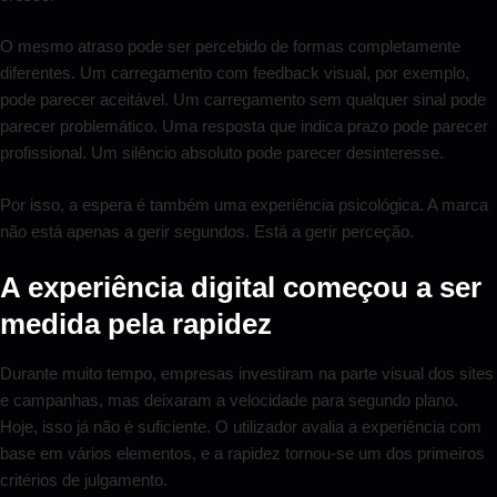
O mesmo atraso pode ser percebido de formas completamente
diferentes. Um carregamento com feedback visual, por exemplo,
pode parecer aceitável. Um carregamento sem qualquer sinal pode
parecer problemático. Uma resposta que indica prazo pode parecer
profissional. Um silêncio absoluto pode parecer desinteresse.
Por isso, a espera é também uma experiência psicológica. A marca
não está apenas a gerir segundos. Está a gerir perceção.
A experiência digital começou a ser
medida pela rapidez
Durante muito tempo, empresas investiram na parte visual dos sites
e campanhas, mas deixaram a velocidade para segundo plano.
Hoje, isso já não é suficiente. O utilizador avalia a experiência com
base em vários elementos, e a rapidez tornou-se um dos primeiros
critérios de julgamento.