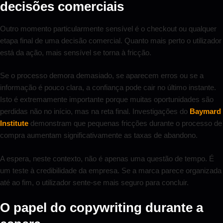
decisões comerciais
Outro momento particularmente sensível é o checkout ou qualquer
etapa final de uma decisão comercial. Quanto mais perto o utilizador
está da ação, mais sensível se torna à fricção.
Se o processo demora demasiado, se aparecem erros ou se a
informação é pouco clara, a confiança pode cair no último instante.
Isto é extremamente importante porque muitas oportunidades são
perdidas não no início, mas na reta final. Investigações do
Baymard
Institute
demonstram que pequenas fricções durante o processo de
compra aumentam significativamente as taxas de abandono.
A espera, neste contexto, não é apenas uma questão de tempo. É
um teste à credibilidade da empresa. Se a marca parece organizada
até ao fim, o utilizador sente-se mais seguro para concluir.
O papel do copywriting durante a