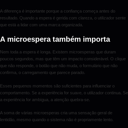
A diferença é importante porque a confiança começa antes do
resultado. Quando a espera é gerida com clareza, o utilizador sente
que está a lidar com uma marca organizada.
A microespera também importa
Nem toda a espera é longa. Existem microesperas que duram
poucos segundos, mas que têm um impacto considerável. O clique
que não responde, o botão que não muda, o formulário que não
confirma, o carregamento que parece parado.
Esses pequenos momentos são suficientes para influenciar o
comportamento. Se a experiência for suave, o utilizador continua. Se
a experiência for ambígua, a atenção quebra-se.
A soma de várias microesperas cria uma sensação geral de
lentidão, mesmo quando o sistema não é propriamente lento.