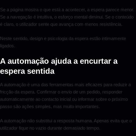
Se a página mostra o que está a acontecer, a espera parece menor.
Se a navegação é intuitiva, o esforço mental diminui. Se o conteúdo
é claro, o utilizador sente que avança com menos resistência.
Neste sentido, design e psicologia da espera estão intimamente
ligados.
A automação ajuda a encurtar a
espera sentida
A automação é uma das ferramentas mais eficazes para reduzir a
fricção da espera. Confirmar o envio de um pedido, responder
automaticamente ao contacto inicial ou informar sobre o próximo
passo são ações simples, mas muito importantes.
A automação não substitui a resposta humana. Apenas evita que o
utilizador fique no vazio durante demasiado tempo.