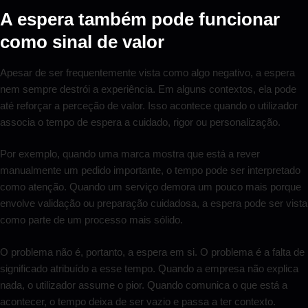
A espera também pode funcionar
como sinal de valor
Apesar de ser frequentemente vista como algo negativo, a espera
nem sempre destrói a experiência. Em alguns contextos, ela pode
até reforçar a perceção de valor. Isso acontece quando o utilizador
associa o tempo de espera a cuidado, rigor ou personalização.
Por exemplo, quando uma marca mostra que está a rever
manualmente um pedido importante, o tempo pode ser interpretado
como atenção. Quando um serviço demora um pouco mais porque
envolve validação ou preparação cuidadosa, a espera pode ser vista
como parte de um processo mais sólido.
O problema não é, portanto, a espera em si. O problema é a falta de
significado atribuído a esse tempo. Quando a empresa não explica
nada, o utilizador assume o pior. Quando comunica o que está a
acontecer, o tempo deixa de ser vazio e passa a ter contexto.