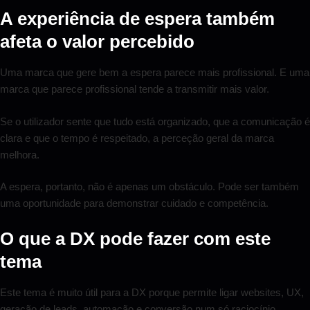
A experiência de espera também
afeta o valor percebido
Uma marca que gere bem a espera parece mais profissional. E uma
marca que parece profissional tende a transmitir mais valor.
Se o utilizador sente que tudo está organizado, que a comunicação é
clara e que o tempo é respeitado, a perceção geral da marca
melhora.
A espera, portanto, não é apenas um obstáculo. Pode ser também
uma oportunidade para demonstrar cuidado e competência.
O que a DX pode fazer com este
tema
Este tema é muito útil para a DX porque permite ligar websites, UX,
geração de leads, automação e conversão num só raciocínio.