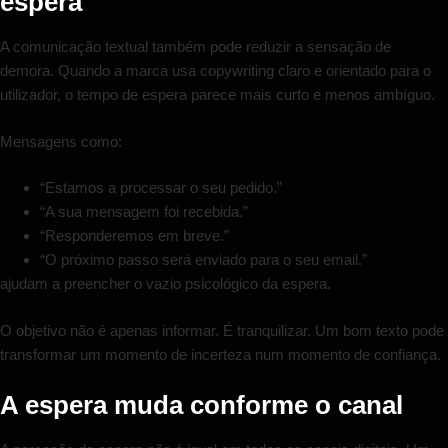
espera
A comunicação textual também pode reduzir a sensação de
demora. Quando a marca usa copywriting claro e orientado para o
utilizador, o tempo de espera parece mais curto e menos ambíguo.
Mensagens como:
“Estamos a processar o seu pedido.”
“A sua mensagem foi recebida.”
“Responderemos em breve.”
“O próximo passo será enviado para o seu email.”
ajudam a preencher o vazio psicológico da espera.
O objetivo não é apenas informar. É tranquilizar. Um bom texto pode
transformar um momento de incerteza num momento de confiança.
A espera muda conforme o canal