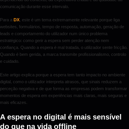
comunicação durante esse intervalo.
Para a
DX
, este é um tema extremamente relevante porque liga
websites, formulários, tempo de resposta, automação, geração de
leads e comportamento do utilizador num único problema
estratégico: como gerir a espera sem perder atenção nem
confiança. Quando a espera é mal tratada, o utilizador sente fricção.
Quando é bem gerida, a marca transmite profissionalismo, controlo
e cuidado.
Este artigo explica porque a espera tem tanto impacto no ambiente
digital, como o utilizador interpreta atrasos, que sinais reduzem a
perceção negativa e de que forma as empresas podem transformar
momentos de espera em experiências mais claras, mais seguras e
mais eficazes.
A espera no digital é mais sensível
do que na vida offline