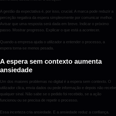
A gestão da expectativa é, por isso, crucial. A marca pode reduzir a
perceção negativa da espera simplesmente por comunicar melhor.
Avisar que uma resposta será dada em breve. Indicar o próximo
passo. Mostrar progresso. Explicar o que está a acontecer.
Quando a empresa ajuda o utilizador a entender o processo, a
espera torna-se menos pesada.
A espera sem contexto aumenta
ansiedade
Um dos maiores problemas no digital é a espera sem contexto. O
utilizador clica, envia dados ou pede informação e depois não recebe
qualquer sinal. Não sabe se o pedido foi recebido, se a ação
funcionou ou se precisa de repetir o processo.
Essa incerteza cria ansiedade. E a ansiedade reduz a confiança.