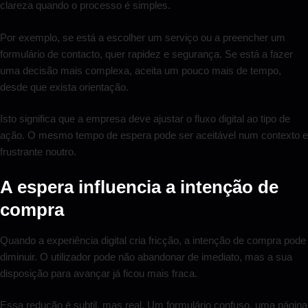
clareza quando o processo é simples.
Por exemplo, se está a escolher um serviço ou a preencher um
formulário de contacto, quer rapidez e segurança. Se está a fazer
uma decisão mais complexa, aceita um pouco mais de tempo,
desde que exista orientação.
Isto significa que a empresa deve ajustar o fluxo digital ao tipo de
ação. O mesmo tempo de espera pode ser aceitável num contexto e
frustrante noutro.
A espera influencia a intenção de
compra
Quando a experiência digital cria fricção, a intenção de compra pode
diminuir. O utilizador pode não abandonar de imediato, mas a sua
disposição para avançar já ficou mais fraca.
Essa redução é subtil, mas real. Um formulário confuso, uma página