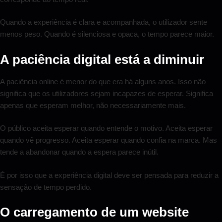
Quando a experiência é clara e acompanhada, o utilizador sente
menos peso. Quando é silenciosa e opaca, o tempo parece maior.
A paciência digital está a diminuir
A paciência online é menor do que era há alguns anos. Isso não
significa que os utilizadores sejam incapazes de esperar. Significa
apenas que esperam melhor, não necessariamente mais.
O público aceita esperar quando entende o motivo. Aceita esperar
quando vê progresso. Aceita esperar quando confia na marca. Mas
tende a abandonar quando a espera parece inútil.
É por isso que a experiência digital deve ser pensada para reduzir a
sensação de tempo perdido.
O carregamento de um website