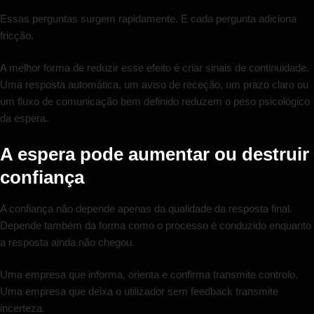
Essas perguntas surgem rapidamente. E cada pergunta adiciona
fricção.
A melhor forma de reduzir esse efeito é criar sinais de continuidade.
Uma resposta automática, um aviso de receção, um prazo claro ou
um fluxo de comunicação bem definido reduzem o peso psicológico
da espera.
A espera pode aumentar ou destruir
confiança
A confiança não depende apenas da qualidade da resposta final.
Depende também da forma como o processo é conduzido enquanto
a resposta ainda não chegou.
Uma empresa que informa, orienta e confirma transmite controlo.
Uma empresa que deixa o utilizador sem feedback transmite
incerteza.