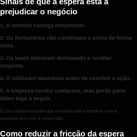
Sinais de que a espera está a
prejudicar o negócio
1. O website carrega lentamente.
2. Os formulários não confirmam o envio de forma
clara.
3. Os leads demoram demasiado a receber
resposta.
4. O utilizador abandona antes de concluir a ação.
5. A empresa recebe contactos, mas perde parte
deles logo a seguir.
Esses sinais mostram que a espera está a interferir com a
experiência e com a conversão.
Como reduzir a fricção da espera