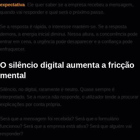
expectativa
. Ele quer saber se a empresa recebeu a mensagem,
quando vai responder e qual será o próximo passo.
Se a resposta é rápida, o interesse mantém-se. Se a resposta
demora, a energia inicial diminui. Nessa altura, a concorrência pode
entrar em cena, a urgência pode desaparecer e a confiança pode
enfraquecer.
O silêncio digital aumenta a fricção
mental
Silêncio, no digital, raramente é neutro. Quase sempre é
interpretado. Se a marca não responde, o utilizador tende a procurar
explicações por conta própria.
Será que a mensagem foi recebida? Será que o formulário
funcionou? Será que a empresa está ativa? Será que alguém vai
responder?