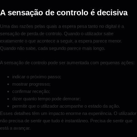
A sensação de controlo é decisiva
Uma das razões pelas quais a espera pesa tanto no digital é a
sensação de perda de controlo. Quando o utilizador sabe
exatamente o que acontece a seguir, a espera parece menor.
Quando não sabe, cada segundo parece mais longo.
A sensação de controlo pode ser aumentada com pequenas ações:
indicar o próximo passo;
mostrar progresso;
confirmar receção;
dizer quanto tempo pode demorar;
permitir que o utilizador acompanhe o estado da ação.
Esses detalhes têm um impacto enorme na experiência. O utilizador
não precisa de sentir que tudo é instantâneo. Precisa de sentir que
está a avançar.