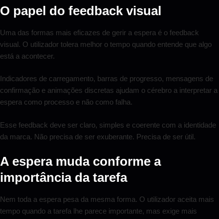
O papel do feedback visual
Uma das formas mais eficazes de gerir a espera é o feedback
visual. O utilizador tolera melhor o tempo quando entende que algo
está a acontecer.
Indicadores de carregamento, barras de progresso, mensagens de
confirmação e animações discretas ajudam o cérebro a interpretar a
espera como processo e não como falha.
Esse feedback deve ser claro, simples e coerente com a identidade
da marca. Não precisa de ser exuberante. Precisa de ser útil.
A espera muda conforme a
importância da tarefa
Nem toda a espera pesa da mesma forma. O utilizador aceita mais
tempo quando a tarefa lhe parece importante, mas exige mais