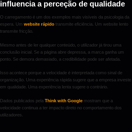
influencia a perceção de qualidade
O carregamento é um dos exemplos mais visíveis da psicologia da
espera. Um
website rápido
transmite eficiência. Um website lento
transmite fricção.
Mesmo antes de ler qualquer conteúdo, o utilizador já tirou uma
conclusão inicial. Se a página abre depressa, a marca ganha um
ponto. Se demora demasiado, a credibilidade pode ser afetada.
Isso acontece porque a velocidade é interpretada como sinal de
organização. Uma experiência rápida sugere que a empresa investe
em qualidade. Uma experiência lenta sugere o contrário.
Dados publicados pela
Think with Google
mostram que a
velocidade continua a ter impacto direto no comportamento dos
utilizadores.