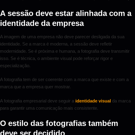
A sessão deve estar alinhada com a
identidade da empresa
A imagem de uma empresa não deve parecer desligada da sua
identidade. Se a marca é moderna, a sessão deve refletir
modernidade. Se é próxima e humana, a fotografia deve transmitir
isso. Se é técnica, o ambiente visual pode reforçar rigor e
especialização.
A fotografia tem de ser coerente com a marca que existe e com a
marca que a empresa quer mostrar.
A fotografia empresarial deve seguir a
identidade visual
da marca
para garantir uma comunicação mais consistente.
O estilo das fotografias também
deve ser decidido