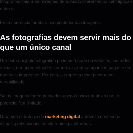
fotografias saiam em direções demasiado diferentes ou sem ligação
entre si.
Essa coerência facilita o uso posterior das imagens.
As fotografias devem servir mais do
que um único canal
Um bom conjunto fotográfico pode ser usado no website, nas redes
sociais, em apresentações comerciais, em campanhas pagas e em
materiais impressos. Por isso, a empresa deve pensar em
versatilidade.
Se as imagens forem pensadas apenas para um único uso, o
potencial fica limitado.
Uma boa estratégia de
marketing digital
aproveita conteúdos
visuais profissionais em diferentes plataformas.