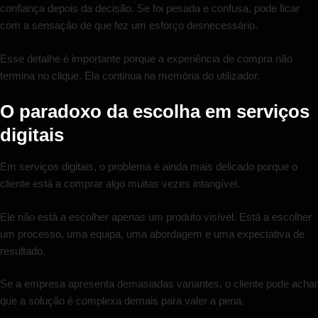
confiança depois da decisão. Se foi pesada e confusa, pode ficar
com a sensação de que fez um esforço desnecessário.
Esse detalhe é importante porque a experiência de compra não
termina no clique. Ela continua na memória do utilizador.
O paradoxo da escolha em serviços
digitais
Em serviços digitais, o problema é ainda mais delicado porque o
cliente está a comprar algo muitas vezes intangível.
Ele não está a escolher apenas um produto visível. Está a escolher
um processo, uma equipa, uma abordagem e uma expectativa de
resultado.
Se a empresa apresenta demasiadas variantes, o cliente pode achar
que a solução é complexa demais para valer a pena.