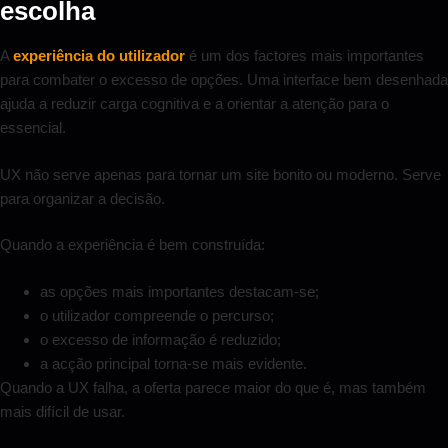
escolha
A
experiência do utilizador
é um dos factores mais importantes
para combater o excesso de opções. Uma interface bem desenhada
ajuda a reduzir carga cognitiva e a orientar a atenção para o
essencial.
UX não serve apenas para tornar um site bonito ou moderno. Serve
para organizar a decisão.
Quando a experiência é bem construída:
as opções mais importantes destacam-se;
o utilizador compreende o percurso;
o excesso de informação é reduzido;
a acção principal torna-se mais evidente.
Quando a UX falha, a oferta parece maior do que é, mas também
mais difícil de usar.