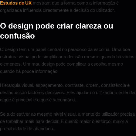
Estudos de UX
mostram que a forma como a informação é
organizada influencia directamente a decisão do utilizador.
O design pode criar clareza ou
confusão
O design tem um papel central no paradoxo da escolha. Uma boa
estrutura visual pode simplificar a decisão mesmo quando há vários
elementos. Um mau design pode complicar a escolha mesmo
quando há pouca informação.
Hierarquia visual, espaçamento, contraste, ordem, consistência e
destaque são factores decisivos. Eles ajudam o utilizador a entender
o que é principal e o que é secundário.
Se tudo estiver ao mesmo nível visual, a mente do utilizador precisa
de trabalhar mais para decidir. E quanto maior o esforço, maior a
probabilidade de abandono.