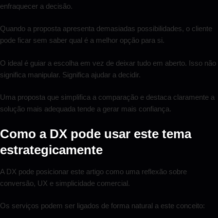
enfraquecer a decisão.
Quando a proposta apresenta demasiadas possibilidades, o cliente
pode ficar sem saber qual é a melhor opção para si.
O ideal é guiar a escolha em vez de deixar tudo em aberto. Isso não
significa manipular. Significa ajudar a decidir.
Uma proposta que simplifica a comparação e destaca claramente a
solução mais adequada tende a gerar mais confiança.
Como a DX pode usar este tema
estrategicamente
A DX pode posicionar este artigo como uma reflexão sobre
conversão, UX e simplicidade comercial.
Os serviços podem ser ligados de forma natural a este conceito: