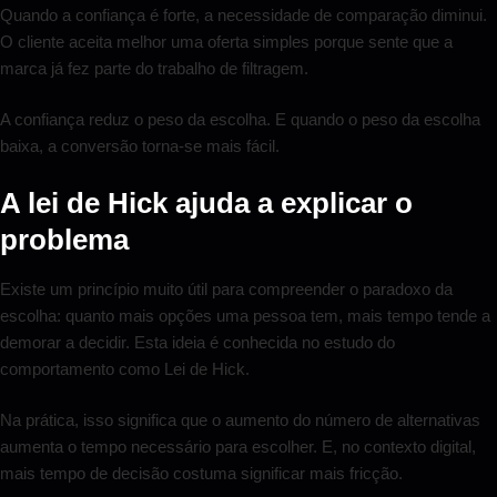
Quando a confiança é forte, a necessidade de comparação diminui.
O cliente aceita melhor uma oferta simples porque sente que a
marca já fez parte do trabalho de filtragem.
A confiança reduz o peso da escolha. E quando o peso da escolha
baixa, a conversão torna-se mais fácil.
A lei de Hick ajuda a explicar o
problema
Existe um princípio muito útil para compreender o paradoxo da
escolha: quanto mais opções uma pessoa tem, mais tempo tende a
demorar a decidir. Esta ideia é conhecida no estudo do
comportamento como Lei de Hick.
Na prática, isso significa que o aumento do número de alternativas
aumenta o tempo necessário para escolher. E, no contexto digital,
mais tempo de decisão costuma significar mais fricção.