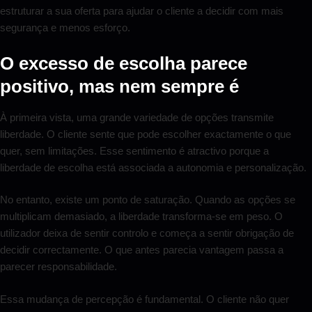
estruturar a sua oferta para ajudar o cliente a decidir com mais
segurança e menos esforço.
O excesso de escolha parece
positivo, mas nem sempre é
À primeira vista, uma grande variedade de opções transmite
liberdade. O cliente sente que pode escolher exactamente o que
quer, sem limitações. Esse sentimento é atractivo porque a
liberdade de escolha está associada a autonomia e personalização.
No entanto, existe um ponto de saturação. Quando as opções se
multiplicam demasiado, a liberdade transforma-se em peso. O
utilizador deixa de sentir controlo e começa a sentir obrigação de
decidir correctamente. O que antes parecia vantagem passa a
parecer responsabilidade.
Essa mudança de percepção é fundamental. O cliente não quer