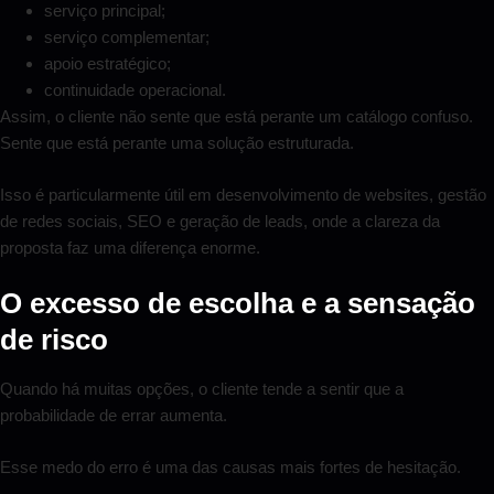
serviço principal;
serviço complementar;
apoio estratégico;
continuidade operacional.
Assim, o cliente não sente que está perante um catálogo confuso.
Sente que está perante uma solução estruturada.
Isso é particularmente útil em desenvolvimento de websites, gestão
de redes sociais, SEO e geração de leads, onde a clareza da
proposta faz uma diferença enorme.
O excesso de escolha e a sensação
de risco
Quando há muitas opções, o cliente tende a sentir que a
probabilidade de errar aumenta.
Esse medo do erro é uma das causas mais fortes de hesitação.