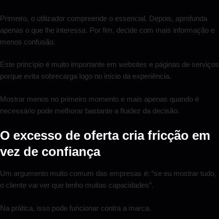
Primeiro, o utilizador compreende o essencial. Depois, aprofunda
apenas o que lhe interessa. Por fim, decide com mais informação e
menos confusão.
Este princípio é muito importante em websites e páginas de serviços
porque evita sobrecarga logo no início da experiência.
Mostrar menos no primeiro momento e mais apenas quando é
necessário pode melhorar bastante a fluidez da decisão.
O excesso de oferta cria fricção em
vez de confiança
Um argumento muito comum das empresas é: “se eu mostrar tudo,
o cliente vai ver que tenho muitas capacidades”.
Na prática, isso pode funcionar contra a marca.