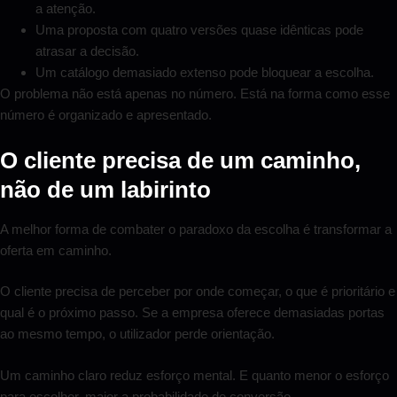
a atenção.
Uma proposta com quatro versões quase idênticas pode
atrasar a decisão.
Um catálogo demasiado extenso pode bloquear a escolha.
O problema não está apenas no número. Está na forma como esse
número é organizado e apresentado.
O cliente precisa de um caminho,
não de um labirinto
A melhor forma de combater o paradoxo da escolha é transformar a
oferta em caminho.
O cliente precisa de perceber por onde começar, o que é prioritário e
qual é o próximo passo. Se a empresa oferece demasiadas portas
ao mesmo tempo, o utilizador perde orientação.
Um caminho claro reduz esforço mental. E quanto menor o esforço
para escolher, maior a probabilidade de conversão.