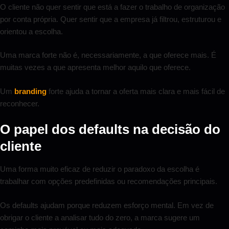
O cliente não quer sentir que está a fazer o trabalho de organização
por conta própria. Quer sentir que a empresa já filtrou, estruturou e
orientou a escolha.
Uma marca forte não é, necessariamente, a que oferece mais. É
muitas vezes a que apresenta melhor aquilo que oferece.
Um
branding
forte ajuda a tornar a oferta mais clara e mais fácil de
reconhecer.
O papel dos defaults na decisão do
cliente
Uma forma muito eficaz de reduzir o paradoxo da escolha é
trabalhar com opções predefinidas ou recomendações principais.
Os defaults ajudam porque reduzem esforço mental. Em vez de
obrigar o cliente a analisar tudo do zero, a marca sugere um