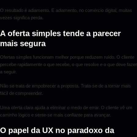
O resultado é adiamento. E adiamento, no comércio digital, muitas
vezes significa perda.
A oferta simples tende a parecer
mais segura
Ofertas simples funcionam melhor porque reduzem ruído. O cliente
percebe rapidamente o que recebe, o que resolve e o que deve fazer
a seguir.
Não se trata de empobrecer a proposta. Trata-se de a tornar mais
fácil de compreender.
Uma oferta clara ajuda a eliminar o medo de errar. O cliente vê um
caminho lógico e sente-se mais confiante para avançar.
O papel da UX no paradoxo da