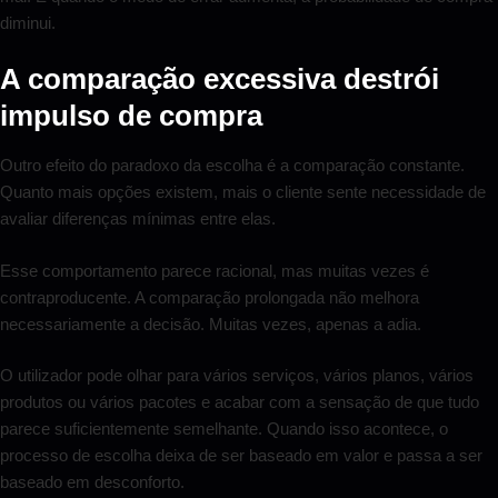
diminui.
A comparação excessiva destrói
impulso de compra
Outro efeito do paradoxo da escolha é a comparação constante.
Quanto mais opções existem, mais o cliente sente necessidade de
avaliar diferenças mínimas entre elas.
Esse comportamento parece racional, mas muitas vezes é
contraproducente. A comparação prolongada não melhora
necessariamente a decisão. Muitas vezes, apenas a adia.
O utilizador pode olhar para vários serviços, vários planos, vários
produtos ou vários pacotes e acabar com a sensação de que tudo
parece suficientemente semelhante. Quando isso acontece, o
processo de escolha deixa de ser baseado em valor e passa a ser
baseado em desconforto.