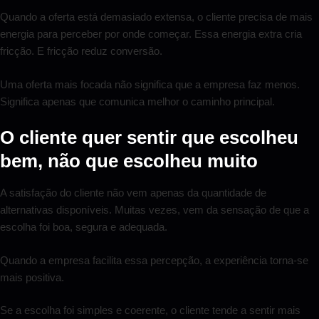
Quando a oferta está demasiado extensa, o cliente precisa de mais
energia para perceber por onde começar. Essa energia extra cria
fricção. E fricção reduz conversão.
Uma oferta mais focada não significa que a empresa faz menos.
Significa apenas que comunica melhor o caminho principal.
O cliente quer sentir que escolheu
bem, não que escolheu muito
A satisfação do cliente não vem apenas da quantidade de
alternativas disponíveis. Muitas vezes, vem da sensação de que a
escolha foi boa, segura e adequada.
Quando a empresa facilita essa percepção, a experiência torna-se
mais positiva.
Se a escolha foi simples e coerente, o cliente tende a sentir mais