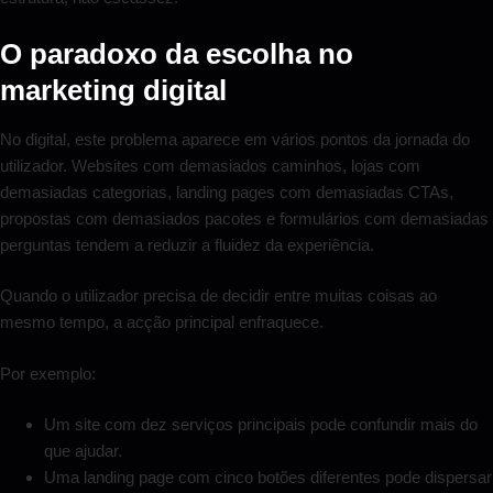
O paradoxo da escolha no
marketing digital
No digital, este problema aparece em vários pontos da jornada do
utilizador. Websites com demasiados caminhos, lojas com
demasiadas categorias, landing pages com demasiadas CTAs,
propostas com demasiados pacotes e formulários com demasiadas
perguntas tendem a reduzir a fluidez da experiência.
Quando o utilizador precisa de decidir entre muitas coisas ao
mesmo tempo, a acção principal enfraquece.
Por exemplo:
Um site com dez serviços principais pode confundir mais do
que ajudar.
Uma landing page com cinco botões diferentes pode dispersar