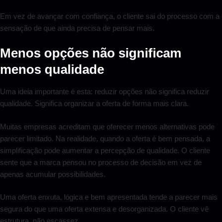
Em vez de avançar com confiança, o cliente sai do processo com a
sensação de que ainda precisa de pensar mais.
Menos opções não significam
menos qualidade
Uma ideia importante é esta: reduzir opções não significa reduzir
qualidade. Significa organizar a oferta de forma mais clara.
Muitas empresas acreditam que oferecer menos alternativas pode
parecer limitado. Na realidade, quando a oferta é bem pensada, a
simplificação pode aumentar a percepção de qualidade. O cliente
sente que a marca pensou no processo de decisão em vez de
apenas acumular possibilidades.
Uma oferta enxuta, lógica e bem apresentada tende a parecer mais
segura do que uma oferta extensa e desorganizada. O cliente vê
estrutura, não escassez.