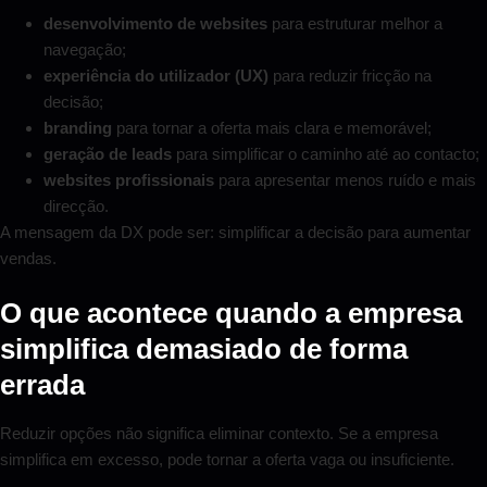
desenvolvimento de websites
para estruturar melhor a
navegação;
experiência do utilizador (UX)
para reduzir fricção na
decisão;
branding
para tornar a oferta mais clara e memorável;
geração de leads
para simplificar o caminho até ao contacto;
websites profissionais
para apresentar menos ruído e mais
direcção.
A mensagem da DX pode ser: simplificar a decisão para aumentar
vendas.
O que acontece quando a empresa
simplifica demasiado de forma
errada
Reduzir opções não significa eliminar contexto. Se a empresa
simplifica em excesso, pode tornar a oferta vaga ou insuficiente.