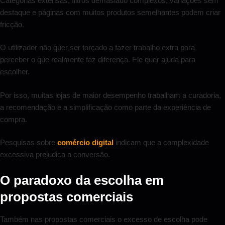
Categorias extensas, filtros demasiado complexos, variações sem
destaque e páginas com muitos produtos semelhantes podem criar
fricção.
O utilizador não quer ser forçado a fazer trabalho extra para
perceber o que realmente faz diferença. Ele quer ajuda para
escolher.
Por isso, muitas lojas de maior desempenho trabalham a curadoria,
a recomendação e a simplificação como parte da experiência de
compra.
Pesquisas sobre
comércio digital
indicam que a complexidade
excessiva prejudica a conversão.
O paradoxo da escolha em
propostas comerciais
Também nas propostas comerciais o excesso de escolha pode