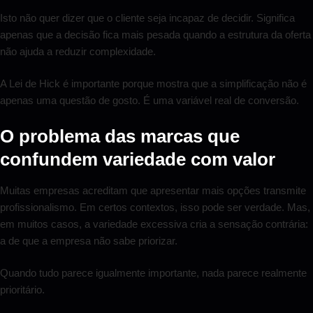
Isto não quer dizer que o cliente seja incapaz de decidir. Significa
apenas que a decisão fica mais pesada quando a estrutura da oferta
não ajuda a reduzir complexidade.
A Lei de Hick é importante porque mostra que a simplificação não é
apenas uma questão de gosto. É uma variável real de conversão.
O problema das marcas que
confundem variedade com valor
Muitas empresas acreditam que apresentar mais opções transmite
profissionalismo. Em certos contextos, isso pode ser verdade. Mas,
em muitos casos, a variedade excessiva cria a sensação contrária:
a de que a empresa não sabe priorizar.
Quando tudo parece igualmente importante, nada parece realmente
prioritário.