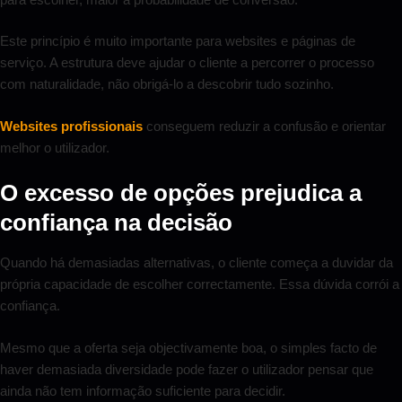
Este princípio é muito importante para websites e páginas de
serviço. A estrutura deve ajudar o cliente a percorrer o processo
com naturalidade, não obrigá-lo a descobrir tudo sozinho.
Websites profissionais
conseguem reduzir a confusão e orientar
melhor o utilizador.
O excesso de opções prejudica a
confiança na decisão
Quando há demasiadas alternativas, o cliente começa a duvidar da
própria capacidade de escolher correctamente. Essa dúvida corrói a
confiança.
Mesmo que a oferta seja objectivamente boa, o simples facto de
haver demasiada diversidade pode fazer o utilizador pensar que
ainda não tem informação suficiente para decidir.