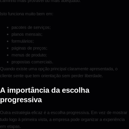
caminho mais provável ou mais adequado.
Isto funciona muito bem em:
pacotes de serviços;
planos mensais;
formulários;
páginas de preços;
menus de produto;
propostas comerciais.
Quando existe uma opção principal claramente apresentada, o
cliente sente que tem orientação sem perder liberdade.
A importância da escolha
progressiva
Outra estratégia eficaz é a escolha progressiva. Em vez de mostrar
tudo logo à primeira vista, a empresa pode organizar a experiência
em etapas.