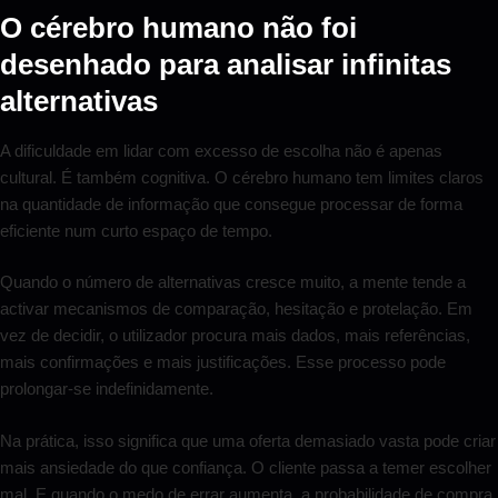
O cérebro humano não foi
desenhado para analisar infinitas
alternativas
A dificuldade em lidar com excesso de escolha não é apenas
cultural. É também cognitiva. O cérebro humano tem limites claros
na quantidade de informação que consegue processar de forma
eficiente num curto espaço de tempo.
Quando o número de alternativas cresce muito, a mente tende a
activar mecanismos de comparação, hesitação e protelação. Em
vez de decidir, o utilizador procura mais dados, mais referências,
mais confirmações e mais justificações. Esse processo pode
prolongar-se indefinidamente.
Na prática, isso significa que uma oferta demasiado vasta pode criar
mais ansiedade do que confiança. O cliente passa a temer escolher
mal. E quando o medo de errar aumenta, a probabilidade de compra