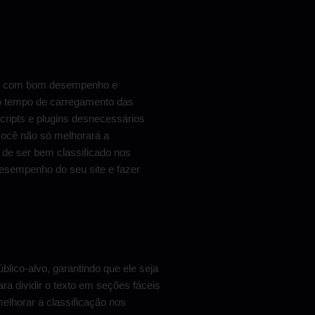
tes com bom desempenho e
 o tempo de carregamento das
cripts e plugins desnecessários
 você não só melhorará a
de ser bem classificado nos
esempenho do seu site e fazer
blico-alvo, garantindo que ele seja
ara dividir o texto em seções fáceis
melhorar a classificação nos