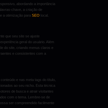
esponsivo, abordando a importância
alavras-chave, a criação de
 e a otimização para
SEO
local.
te que seu site se ajuste
experiência geral do usuário. Além
ade do site, criando menus claros e
traentes e consistentes com a
 conteúdo e nas meta tags do título,
cionados ao seu nicho. Esta técnica
otores de busca e atrair visitantes
jados com o tema. Lembre-se de
 possa ser compreendido facilmente