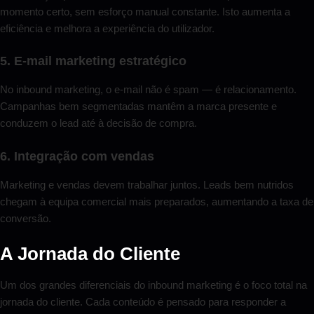
momento certo, sem esforço manual constante. Isto aumenta a
eficiência e melhora a experiência do utilizador.
5. E-mail marketing estratégico
No inbound marketing, o e-mail não é spam — é relacionamento.
Campanhas bem segmentadas mantêm a marca presente e
conduzem o lead até à decisão de compra.
6. Integração com vendas
Marketing e vendas devem trabalhar juntos. Leads bem nutridos
chegam à equipa comercial mais preparados, aumentando a taxa de
conversão.
A Jornada do Cliente
Um dos grandes diferenciais do inbound marketing é o foco total na
jornada do cliente. Cada conteúdo é pensado para responder a