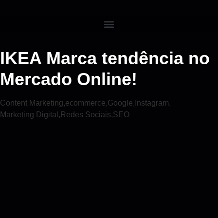
IKEA Marca tendência no
Mercado Online!
Content Marketing
,
ecommerce
,
Google
,
Instagram
,
Marketing Digital
,
Redes Sociais
,
SEO