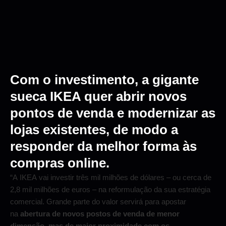
Com o investimento, a gigante
sueca IKEA quer abrir novos
pontos de venda e modernizar as
lojas existentes, de modo a
responder da melhor forma às
compras online.
“A IKEA vai investir três mil milhões de dólares – ou cerca de
2,8 mil milhões de euros – na reformulação da sua estratégia
comercial. Grande parte do valor servirá para apostar
na
abertura de novos postos de venda de menor
dimensão, mas de maior proximidade com os