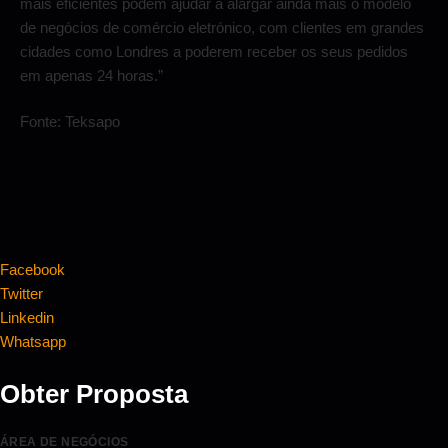
mais eficientes podem ajudar a alargar ainda mais o modelo
de negócios de comércio eletrónico, com clientes em grandes
cidades como Londres a poderem receber os seus pedidos
em apenas 24 horas.”
Fonte: Teksapo
Facebook
Twitter
Linkedin
Whatsapp
Obter Proposta
ÁREA DE NEGÓCIOS