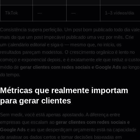
TikTok
—
—
1–3 vídeos/dia
Consistência supera perfeição. Um post bom publicado todo dia vale
mais do que um post impecável publicado uma vez por mês. Crie
um calendário editorial e siga-o — mesmo que, no início, os
resultados pareçam modestos. O crescimento orgânico é lento no
começo e exponencial depois, e é exatamente ele que reduz o custo
médio de
gerar clientes com redes sociais e Google Ads
ao longo
do tempo.
Métricas que realmente importam
para gerar clientes
Sem medir, você está apenas apostando. A diferença entre
empresas que escalam ao
gerar clientes com redes sociais e
Google Ads
e as que desperdiçam orçamento está na capacidade
de analisar os dados certos e tomar decisões baseadas em