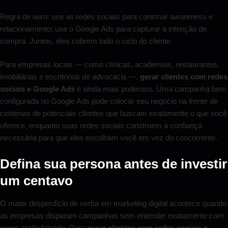
Regra de ouro: use as redes sociais para construir awareness e
relacionamento; use o Google Ads para capturar a intenção de
compra. Juntos, eles cobrem todo o ciclo do cliente.
Para empresas locais — como clínicas, academias, restaurantes,
imobiliárias e escritórios de advocacia —,
gerar clientes com redes
sociais e Google Ads
é ainda mais poderoso. Uma campanha bem
configurada no Google Ads pode colocar seu negócio na frente de
centenas de potenciais clientes que buscam exatamente o que você
oferece, enquanto suas redes sociais constroem a confiança
necessária para que eles escolham você em vez do concorrente.
Defina sua persona antes de investir
um centavo
O maior desperdício de verba em marketing digital acontece quando
as empresas disparam campanhas sem entender exatamente com
quem estão falando. Para
gerar clientes com redes sociais e