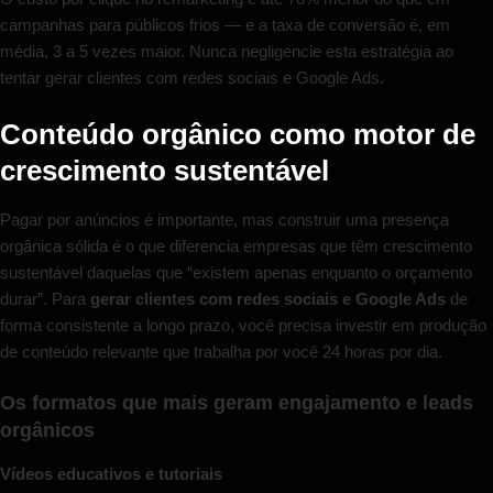
campanhas para públicos frios — e a taxa de conversão é, em
média, 3 a 5 vezes maior. Nunca negligencie esta estratégia ao
tentar gerar clientes com redes sociais e Google Ads.
Conteúdo orgânico como motor de
crescimento sustentável
Pagar por anúncios é importante, mas construir uma presença
orgânica sólida é o que diferencia empresas que têm crescimento
sustentável daquelas que “existem apenas enquanto o orçamento
durar”. Para
gerar clientes com redes sociais e Google Ads
de
forma consistente a longo prazo, você precisa investir em produção
de conteúdo relevante que trabalha por você 24 horas por dia.
Os formatos que mais geram engajamento e leads
orgânicos
Vídeos educativos e tutoriais