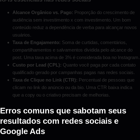
Alcance Orgânico vs. Pago:
Proporção do crescimento de
audiência sem investimento x com investimento. Um bom
conteúdo reduz a dependência de verba para alcançar novos
usuários.
Taxa de Engajamento:
Soma de curtidas, comentários,
compartilhamentos e salvamentos dividida pelo alcance do
post. Uma taxa acima de 3% é considerada boa no Instagram.
Custo por Lead (CPL):
Quanto você paga por cada contato
qualificado gerado por campanhas pagas nas redes sociais.
Taxa de Clique no Link (CTR):
Percentual de pessoas que
clicam no link do anúncio ou da bio. Uma CTR baixa indica
que a copy ou o criativo precisam de melhorias.
Erros comuns que sabotam seus
resultados com redes sociais e
Google Ads