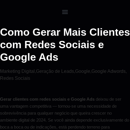
Como Gerar Mais Clientes
com Redes Sociais e
Google Ads
Marketing Digital
,
Geração de Leads
,
Google
,
Google Adwords
,
Redes Sociais
Gerar clientes com redes sociais e Google Ads
deixou de ser
uma vantagem competitiva — tornou-se uma necessidade de
sobrevivência para qualquer negócio que queira crescer no
ambiente digital de 2024. Se você ainda depende exclusivamente do
boca a boca ou de indicações, está perdendo terreno para