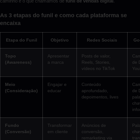
caminho é o que chamamos de
funil de vendas digital
.
As 3 etapas do funil e como cada plataforma se
encaixa
Etapa do Funil
Objetivo
Redes Sociais
Go
Topo
Apresentar
Posts de valor,
Ca
(Awareness)
a marca
Reels, Stories,
de 
vídeos no TikTok
You
Meio
Engajar e
Conteúdo
Ca
(Consideração)
educar
aprofundado,
de 
depoimentos, lives
pal
cha
inf
Fundo
Transformar
Anúncios de
Pal
(Conversão)
em cliente
conversão,
cha
remarketing via
tra