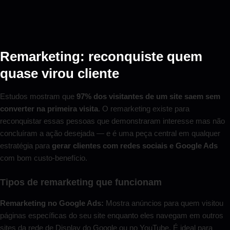
Remarketing: reconquiste quem
quase virou cliente
Estudos mostram que
97% dos visitantes de um site saem sem
converter na primeira visita
. O remarketing existe para
reconquistar essas pessoas que demonstraram interesse mas não
concluíram a ação desejada — e é uma peça central em qualquer
estratégia para
gerar clientes com redes sociais e Google Ads
com bom custo-benefício.
Tipos de remarketing que funcionam
Remarketing no Google Ads:
Mostra anúncios para quem visitou
páginas específicas do seu site enquanto eles navegam em outros
sites da rede de Display do Google ou no YouTube. É ideal para