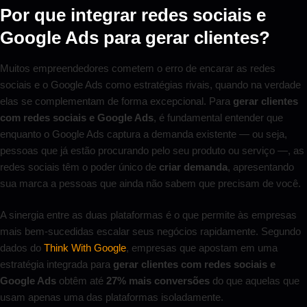
Por que integrar redes sociais e
Google Ads para gerar clientes?
Muitos empreendedores cometem o erro de encarar as redes
sociais e o Google Ads como estratégias rivais, quando na verdade
elas se complementam de forma excepcional. Para
gerar clientes
com redes sociais e Google Ads
, é fundamental entender que
enquanto o Google Ads captura a demanda existente — ou seja,
pessoas que já estão procurando pelo seu produto ou serviço —, as
redes sociais têm o poder único de
criar demanda
, apresentando
sua marca a pessoas que ainda não sabem que precisam de você.
A sinergia entre as duas plataformas é o que permite às empresas
mais bem-sucedidas escalar seus negócios rapidamente. Segundo
dados do
Think With Google
, empresas que apostam em uma
estratégia integrada para
gerar clientes com redes sociais e
Google Ads
obtêm até
27% mais conversões
do que aquelas que
usam apenas uma das plataformas isoladamente.