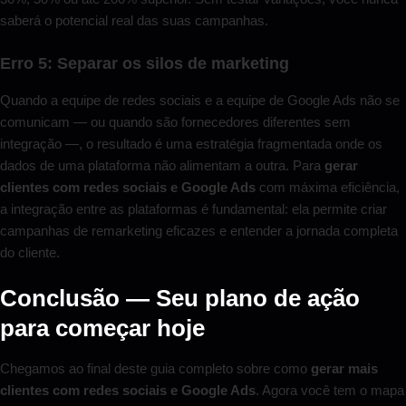
saberá o potencial real das suas campanhas.
Erro 5: Separar os silos de marketing
Quando a equipe de redes sociais e a equipe de Google Ads não se
comunicam — ou quando são fornecedores diferentes sem
integração —, o resultado é uma estratégia fragmentada onde os
dados de uma plataforma não alimentam a outra. Para
gerar
clientes com redes sociais e Google Ads
com máxima eficiência,
a integração entre as plataformas é fundamental: ela permite criar
campanhas de remarketing eficazes e entender a jornada completa
do cliente.
Conclusão — Seu plano de ação
para começar hoje
Chegamos ao final deste guia completo sobre como
gerar mais
clientes com redes sociais e Google Ads
. Agora você tem o mapa