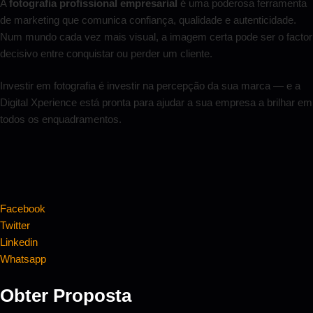
A
fotografia profissional empresarial
é uma poderosa ferramenta
de marketing que comunica confiança, qualidade e autenticidade.
Num mundo cada vez mais visual, a imagem certa pode ser o factor
decisivo entre conquistar ou perder um cliente.
Investir em fotografia é investir na percepção da sua marca — e a
Digital Xperience está pronta para ajudar a sua empresa a brilhar em
todos os enquadramentos.
Facebook
Twitter
Linkedin
Whatsapp
Obter Proposta