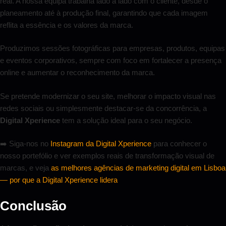
real. A nossa equipa trabalha lado a lado com o cliente, desde o
planeamento até à produção final, garantindo que cada imagem
reflita a essência e os valores da marca.
Produzimos sessões fotográficas para empresas, produtos, equipas
e eventos corporativos, sempre com foco em fortalecer a presença
online e aumentar o reconhecimento da marca.
Se pretende modernizar o seu site, melhorar o impacto visual nas
redes sociais ou simplesmente destacar-se da concorrência, a
Digital Xperience
tem a solução ideal para o seu negócio.
➡️ Siga-nos no
Instagram da Digital Xperience
para conhecer o
nosso portefólio e ver exemplos reais de transformação visual de
marcas, e veja
as melhores agências de marketing digital em Lisboa
— por que a Digital Xperience lidera
Conclusão