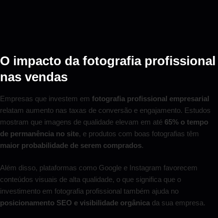
O impacto da fotografia profissional
nas vendas
Empresas que investem em
fotografia profissional empresarial
relatam aumento nas taxas de conversão e engajamento. Estudos
mostram que imagens de qualidade elevam em até
65% o tempo
de permanência no site
, e produtos com boas fotografias têm
maior probabilidade de serem comprados
.
Além disso, plataformas como Google e Instagram favorecem
conteúdos visuais de alta qualidade, o que significa que o
investimento em fotografia profissional também ajuda no
posicionamento SEO e visibilidade orgânica
da sua empresa.