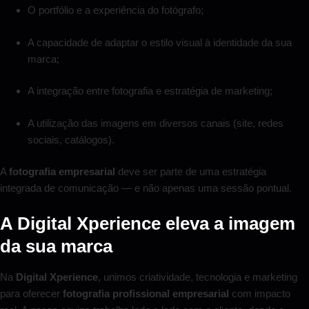
O portfólio e a experiência do fotógrafo;
A capacidade de adaptar o estilo visual à identidade da sua
marca;
A integração entre fotografia e estratégia de marketing;
A utilização das imagens em diversos canais (site, redes
sociais, catálogos).
A
fotografia empresarial
deve ser parte de uma estratégia
integrada de comunicação — e não apenas uma sessão pontual.
A Digital Xperience eleva a imagem
da sua marca
Na
Digital Xperience
, unimos criatividade, tecnologia e marketing
para oferecer
fotografia profissional empresarial
com impacto