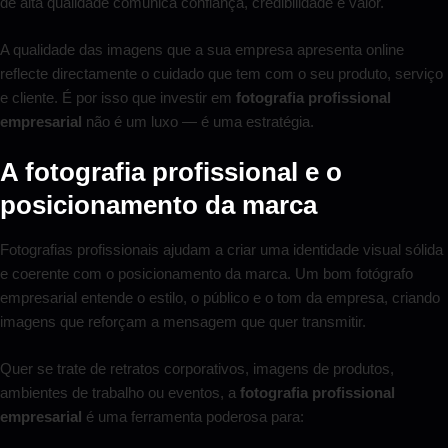
de alta qualidade comunica confiança, credibilidade e valor.
A qualidade das imagens que a sua empresa apresenta online
reflecte directamente o cuidado que tem com o seu produto, serviço
e cliente. É por isso que investir em
fotografia profissional
empresarial
não é um luxo — é uma estratégia.
A fotografia profissional e o
posicionamento da marca
Fotografias profissionais ajudam a criar uma identidade visual sólida
e coerente com o posicionamento da marca. Um bom fotógrafo
empresarial entende o estilo, o público e o tom da empresa, criando
imagens que reforçam a mensagem que quer transmitir.
Quer se trate de retratos corporativos, imagens de produtos,
ambientes de trabalho ou eventos, a
fotografia profissional
empresarial
é uma ferramenta poderosa para: