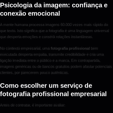
Psicologia da imagem: confiança e
conexão emocional
A mente humana processa imagens 60.000 vezes mais rápido do
que texto. Isto significa que a fotografia é uma linguagem universal
que desperta emoções e constrói relações instantâneas.
No contexto empresarial, uma
fotografia profissional
bem
executada desperta empatia, transmite credibilidade e cria uma
ligação imediata entre o público e a marca. Em contrapartida,
imagens genéricas ou de bancos gratuitos podem afastar potenciais
clientes, por parecerem pouco autênticas.
Como escolher um serviço de
fotografia profissional empresarial
Antes de contratar, é importante avaliar: