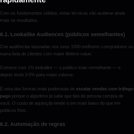
Com os fundamentos sólidos, estas técnicas vão acelerar ainda
mais os resultados.
6.1. Lookalike Audiences (públicos semelhantes)
Crie audiências baseadas nos seus 1000 melhores compradores ou
numa lista de clientes com maior lifetime value.
Comece com 1% lookalike — o público mais semelhante — e
depois teste 3-5% para maior volume.
É uma das formas mais poderosas de
escalar vendas com tráfego
pago
porque o algoritmo já sabe que tipo de pessoa compra de
você. O custo de aquisição tende a ser mais baixo do que em
públicos frios.
6.2. Automação de regras