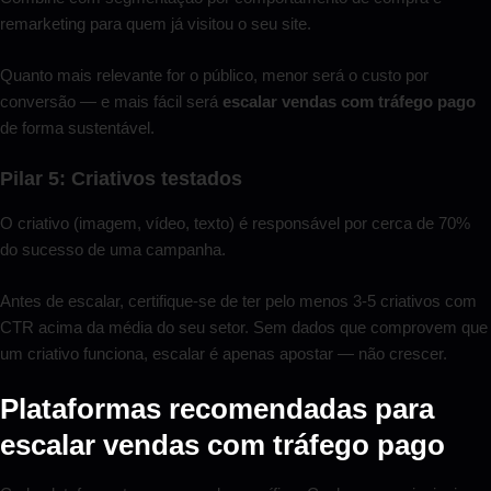
remarketing para quem já visitou o seu site.
Quanto mais relevante for o público, menor será o custo por
conversão — e mais fácil será
escalar vendas com tráfego pago
de forma sustentável.
Pilar 5: Criativos testados
O criativo (imagem, vídeo, texto) é responsável por cerca de 70%
do sucesso de uma campanha.
Antes de escalar, certifique-se de ter pelo menos 3-5 criativos com
CTR acima da média do seu setor. Sem dados que comprovem que
um criativo funciona, escalar é apenas apostar — não crescer.
Plataformas recomendadas para
escalar vendas com tráfego pago