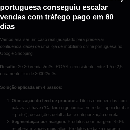
portuguesa conseguiu escalar
vendas com tráfego pago em 60
dias
Vamos analisar um caso real (adaptado para preservar
confidencialidade) de uma loja de mobiliário online portuguesa no
Google Shopping.
Desafio:
20-30 vendas/mês, ROAS inconsistente entre 1,5 e 2,5,
orçamento fixo de 3000€/mês.
Solução aplicada em 4 passos:
Otimização do feed de produtos:
Títulos enriquecidos com
palavras-chave (“Cadeira ergonómica em rede – apoio lombar
– preto”), descrições detalhadas e categorização correta.
Segmentação por margem:
Produtos com margem >50%
receberam lances mais altos. Produtos de baixa margem