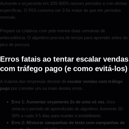
Aumente o orçamento em 200-300% nesses períodos e crie ofertas
específicas. O ROI costuma ser 3-5x maior do que em períodos
normais.
Prepare os criativos com pelo menos duas semanas de
antecedência. O algoritmo precisa de tempo para aprender antes do
pico de procura.
Erros fatais ao tentar escalar vendas
com tráfego pago (e como evitá-los)
A maioria das empresas desiste de
escalar vendas com tráfego
pago
por cometer um ou mais destes erros.
Erro 1: Aumentar orçamento 2x de uma só vez.
Isso
reinicia o período de aprendizado do algoritmo. Aumente 20-
30% a cada 3-5 dias para manter a estabilidade.
Erro 2: Misturar campanhas de teste com campanhas de