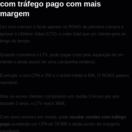
com tráfego pago com mais
margem
Um erro comum é focar apenas no ROAS da primeira compra e
ignorar o Lifetime Value (LTV): o valor total que um cliente gera ao
longo do tempo.
Quando considera o LTV, pode pagar mais pela aquisição de um
cliente e ainda assim ter uma campanha rentável.
Exemplo: o seu CPA é 25€ e o ticket médio é 60€. O ROAS parece
razoável.
Mas se esses clientes comprarem em média 3 vezes por ano
durante 2 anos, o LTV real é 360€.
Com esse número em mente, pode
escalar vendas com tráfego
pago
aceitando um CPA de 70-80€ e ainda assim ter margens
saudáveis.