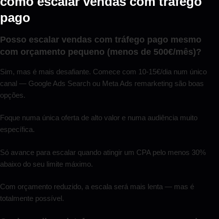
como escalar vendas com tráfego
pago
Posso escalar vendas com tráfego pago mesmo
com orçamento pequeno (menos de 500€/mês)?
Sim, mas é mais desafiante. Comece com 10-15€/dia num único
canal — Google Ads Search ou Meta Ads remarketing são boas
opções.
Foque numa única oferta de alto valor e numa audiência muito
específica.
Só avance para escalar quando atingir um CPA pelo menos 30%
abaixo do seu limite máximo.
Com orçamento reduzido, a escala será mais lenta — mas é
totalmente possível.