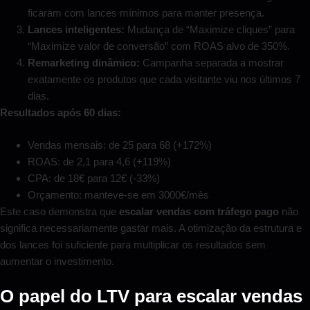
ficaram com lances mínimos para manter presença.
Lances inteligentes:
Mudança de “Maximize cliques” para
“Maximize valor de conversão” com ROAS alvo de 350%.
Remarketing dinâmico:
Campanha separada a mostrar
exatamente os produtos que cada visitante viu nos últimos 7
dias.
Resultados após 60 dias:
Vendas mensais: de 25 para 68 (+172%)
ROAS: de 2,1 para 4,6 (+119%)
CPA: de 18€ para 12€ (-33%)
Orçamento: manteve-se em 3000€/mês
Este caso demonstra que
escalar vendas com tráfego pago
não
significa necessariamente gastar mais. A otimização da estrutura e
dos lances foi suficiente para multiplicar os resultados sem
aumentar o investimento.
O papel do LTV para escalar vendas