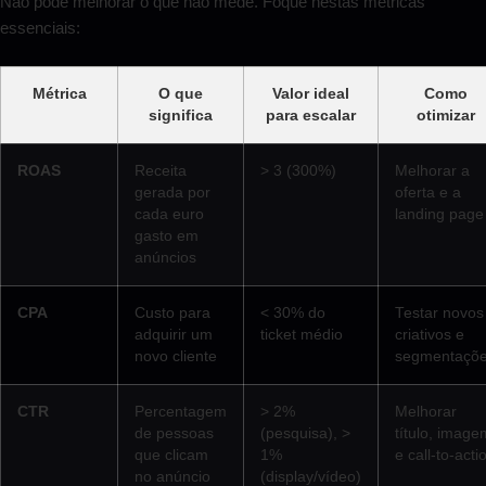
Não pode melhorar o que não mede. Foque nestas métricas
essenciais:
Métrica
O que
Valor ideal
Como
significa
para escalar
otimizar
ROAS
Receita
> 3 (300%)
Melhorar a
gerada por
oferta e a
cada euro
landing page
gasto em
anúncios
CPA
Custo para
< 30% do
Testar novos
adquirir um
ticket médio
criativos e
novo cliente
segmentaçõ
CTR
Percentagem
> 2%
Melhorar
de pessoas
(pesquisa), >
título, image
que clicam
1%
e call-to-acti
no anúncio
(display/vídeo)