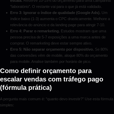
escala.
Reserve 10-15% do orçamento para uma campanha
“laboratório”. O restante vai para o que já está validado.
Erro 3: Ignorar o índice de qualidade (Google Ads).
Um
índice baixo (1-3) aumenta o CPC drasticamente. Melhore a
relevância do anúncio e da landing page para atingir 7-10.
Erro 4: Parar o remarketing.
Estudos mostram que uma
pessoa precisa de 5-7 exposições a uma marca antes de
comprar. O remarketing deve estar sempre ativo.
Erro 5: Não separar orçamento por dispositivo.
Se 80%
das conversões vêm de mobile, aloque 80% do orçamento
para mobile. Analise também por horário de pico.
Como definir orçamento para
escalar vendas com tráfego pago
(fórmula prática)
A pergunta mais comum é: “quanto devo investir?” Use esta fórmula
simples: