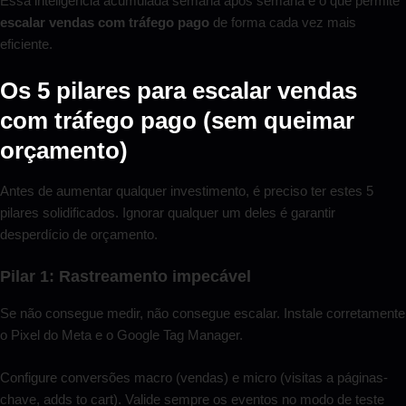
Essa inteligência acumulada semana após semana é o que permite
escalar vendas com tráfego pago
de forma cada vez mais
eficiente.
Os 5 pilares para escalar vendas
com tráfego pago (sem queimar
orçamento)
Antes de aumentar qualquer investimento, é preciso ter estes 5
pilares solidificados. Ignorar qualquer um deles é garantir
desperdício de orçamento.
Pilar 1: Rastreamento impecável
Se não consegue medir, não consegue escalar. Instale corretamente
o Pixel do Meta e o Google Tag Manager.
Configure conversões macro (vendas) e micro (visitas a páginas-
chave, adds to cart). Valide sempre os eventos no modo de teste