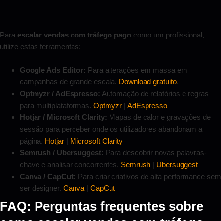
Para
escalar vendas com tráfego pago
como um profissional,
utilize estas ferramentas:
Google Ads Editor:
Para alterações em massa em
campanhas de grande escala.
Download gratuito
.
Optmyzr / AdEspresso:
Automação de relatórios e regras
para multiplataformas.
Optmyzr
|
AdEspresso
Hotjar / Microsoft Clarity:
Mapas de calor e gravações de
sessão para perceber onde os utilizadores abandonam a
página.
Hotjar
|
Microsoft Clarity
Semrush / Ubersuggest:
Para descobrir novas palavras-
chave e analisar concorrentes.
Semrush
|
Ubersuggest
Canva / CapCut:
Para criar criativos de alta performance sem
ser designer.
Canva
|
CapCut
FAQ: Perguntas frequentes sobre