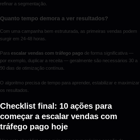
refinar a segmentação.
Quanto tempo demora a ver resultados?
Com uma campanha bem estruturada, as primeiras vendas podem
surgir em 24-48 horas.
Para
escalar vendas com tráfego pago
de forma significativa —
por exemplo, duplicar a receita — geralmente são necessários 30 a
90 dias de otimização contínua.
O algoritmo precisa de tempo para aprender, estabilizar e maximizar
os resultados.
Checklist final: 10 ações para
começar a escalar vendas com
tráfego pago hoje