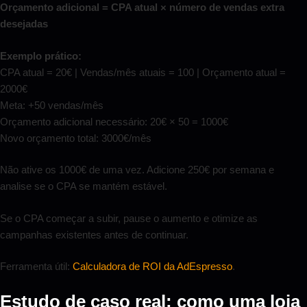
Orçamento adicional = CPA atual × número de vendas extra
desejadas
Exemplo prático:
CPA atual = 20€ | Vendas/mês atuais = 100 | Orçamento atual =
2000€
Meta: +50 vendas/mês
Orçamento adicional necessário: 20€ × 50 = 1000€
Novo orçamento total: 3000€/mês
Não ative os 1000€ de uma vez. Adicione 250€ por semana e
analise se o CPA se mantém estável.
Se o CPA começar a subir, pause o aumento e otimize as
campanhas existentes antes de continuar.
Ferramenta útil:
Calculadora de ROI da AdEspresso
.
Estudo de caso real: como uma loja