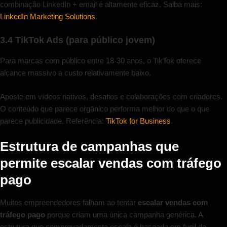
combinação LinkedIn + email é altamente eficaz. Saiba mais:
LinkedIn Marketing Solutions
.
3.4 TikTok Ads (para público jovem)
Para marcas com público entre 18-30 anos, o TikTok oferece
alcance massivo a custo relativamente baixo.
Aposte em vídeos nativos, desafios e colaborações com criadores.
O conteúdo que parece orgânico performa melhor do que o que
parece publicidade. Referência:
TikTok for Business
.
Estrutura de campanhas que
permite escalar vendas com tráfego
pago
Muitos empreendedores falham ao tentar
escalar vendas com
tráfego pago
porque criam uma única campanha genérica. A
estrutura que comprovadamente escala é baseada em funil de