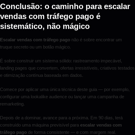
Conclusão: o caminho para escalar
vendas com tráfego pago é
sistemático, não mágico
Escalar vendas com tráfego pago
não é sobre encontrar um
truque secreto ou um botão mágico.
É sobre construir um sistema sólido: rastreamento impecável,
landing pages que convertem, ofertas irresistíveis, criativos testados
e otimização contínua baseada em dados.
Comece por aplicar uma única técnica deste guia — por exemplo,
configurar uma lookalike audience ou lançar uma campanha de
remarketing.
Depois de a dominar, avance para a próxima. Em 90 dias, terá
construído uma máquina previsível para
escalar vendas com
tráfego pago
de forma consistente — e com margem real.