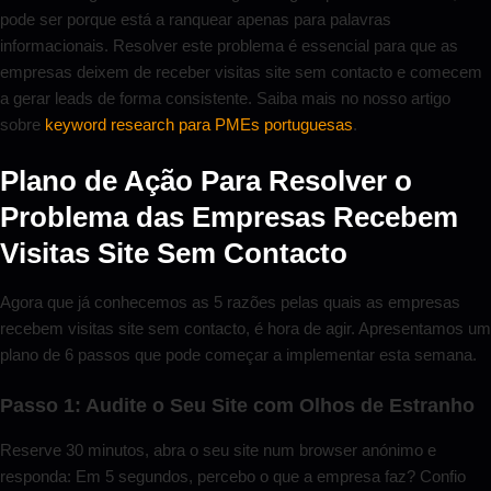
pode ser porque está a ranquear apenas para palavras
informacionais. Resolver este problema é essencial para que as
empresas deixem de receber visitas site sem contacto e comecem
a gerar leads de forma consistente. Saiba mais no nosso artigo
sobre
keyword research para PMEs portuguesas
.
Plano de Ação Para Resolver o
Problema das Empresas Recebem
Visitas Site Sem Contacto
Agora que já conhecemos as 5 razões pelas quais as empresas
recebem visitas site sem contacto, é hora de agir. Apresentamos um
plano de 6 passos que pode começar a implementar esta semana.
Passo 1: Audite o Seu Site com Olhos de Estranho
Reserve 30 minutos, abra o seu site num browser anónimo e
responda: Em 5 segundos, percebo o que a empresa faz? Confio