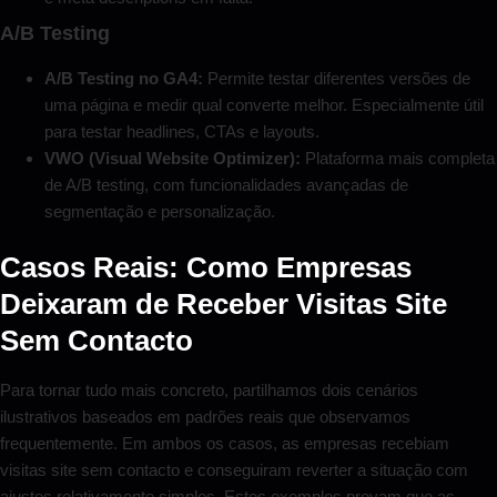
A/B Testing
A/B Testing no GA4:
Permite testar diferentes versões de
uma página e medir qual converte melhor. Especialmente útil
para testar headlines, CTAs e layouts.
VWO (Visual Website Optimizer):
Plataforma mais completa
de A/B testing, com funcionalidades avançadas de
segmentação e personalização.
Casos Reais: Como Empresas
Deixaram de Receber Visitas Site
Sem Contacto
Para tornar tudo mais concreto, partilhamos dois cenários
ilustrativos baseados em padrões reais que observamos
frequentemente. Em ambos os casos, as empresas recebiam
visitas site sem contacto e conseguiram reverter a situação com
ajustes relativamente simples. Estes exemplos provam que as