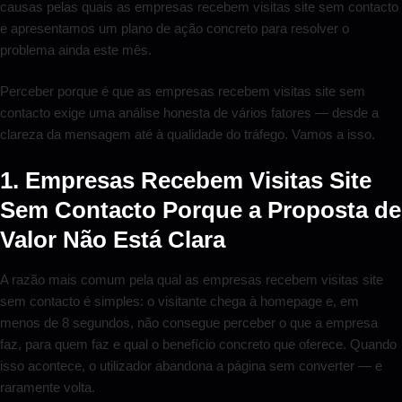
causas pelas quais as empresas recebem visitas site sem contacto
e apresentamos um plano de ação concreto para resolver o
problema ainda este mês.
Perceber porque é que as empresas recebem visitas site sem
contacto exige uma análise honesta de vários fatores — desde a
clareza da mensagem até à qualidade do tráfego. Vamos a isso.
1. Empresas Recebem Visitas Site
Sem Contacto Porque a Proposta de
Valor Não Está Clara
A razão mais comum pela qual as empresas recebem visitas site
sem contacto é simples: o visitante chega à homepage e, em
menos de 8 segundos, não consegue perceber o que a empresa
faz, para quem faz e qual o benefício concreto que oferece. Quando
isso acontece, o utilizador abandona a página sem converter — e
raramente volta.