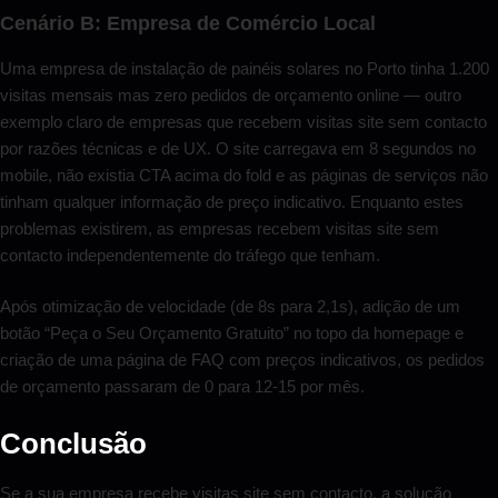
Cenário B: Empresa de Comércio Local
Uma empresa de instalação de painéis solares no Porto tinha 1.200
visitas mensais mas zero pedidos de orçamento online — outro
exemplo claro de empresas que recebem visitas site sem contacto
por razões técnicas e de UX. O site carregava em 8 segundos no
mobile, não existia CTA acima do fold e as páginas de serviços não
tinham qualquer informação de preço indicativo. Enquanto estes
problemas existirem, as empresas recebem visitas site sem
contacto independentemente do tráfego que tenham.
Após otimização de velocidade (de 8s para 2,1s), adição de um
botão “Peça o Seu Orçamento Gratuito” no topo da homepage e
criação de uma página de FAQ com preços indicativos, os pedidos
de orçamento passaram de 0 para 12-15 por mês.
Conclusão
Se a sua empresa recebe visitas site sem contacto, a solução