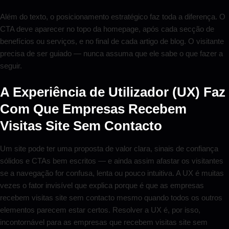
Além do texto, o posicionamento estratégico faz toda a diferença. O
CTA deve aparecer no topo da homepage, após cada secção de
benefícios ou serviços, e no final de cada artigo de blog. O visitante
precisa de ser guiado — nunca assuma que ele sabe o que fazer a
seguir.
A Experiência de Utilizador (UX) Faz
Com Que Empresas Recebem
Visitas Site Sem Contacto
Um site pode ter uma proposta de valor clara, sinais de confiança
sólidos e CTAs bem escritos — e ainda assim afastar os visitantes
se a navegação for confusa, lenta ou pouco intuitiva. A UX é muitas
vezes o fator invisível que explica porque é que as empresas
recebem visitas site sem contacto mesmo quando todos os outros
elementos parecem estar certos. Resolver a UX é, por isso,
incontornável para as empresas que recebem visitas site sem