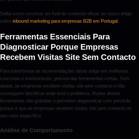
Saiba como construir um funil de conteúdo eficaz no nosso artigo
sobre
inbound marketing para empresas B2B em Portugal
.
Ferramentas Essenciais Para
Diagnosticar Porque Empresas
Recebem Visitas Site Sem Contacto
Para transformar as recomendações deste artigo em melhorias
concretas e mensuráveis, precisa das ferramentas certas. Sem
dados, as empresas recebem visitas site sem contacto e não
conseguem identificar onde está o problema. Muitas destas
ferramentas são gratuitas e permitem diagnosticar com precisão
porque é que as empresas recebem visitas site sem contacto no
seu caso específico.
Análise de Comportamento