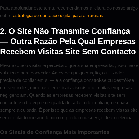
Para aprofundar este tema, recomendamos a leitura do nosso artigo
sobre
estratégia de conteúdo digital para empresas
.
2. O Site Não Transmite Confiança
— Outra Razão Pela Qual Empresas
Recebem Visitas Site Sem Contacto
Mesmo que o visitante perceba o que a sua empresa faz, isso não é
suficiente para converter. Antes de qualquer ação, o utilizador
precisa de confiar em si — e a confiança constrói-se ou destrói-se
em segundos, com base em sinais visuais que muitas empresas
negligenciam. Quando as empresas recebem visitas site sem
contacto e o tráfego é de qualidade, a falta de confiança é quase
sempre a culpada. É por isso que as empresas recebem visitas site
sem contacto mesmo tendo um produto ou serviço de excelência.
Os Sinais de Confiança Mais Importantes