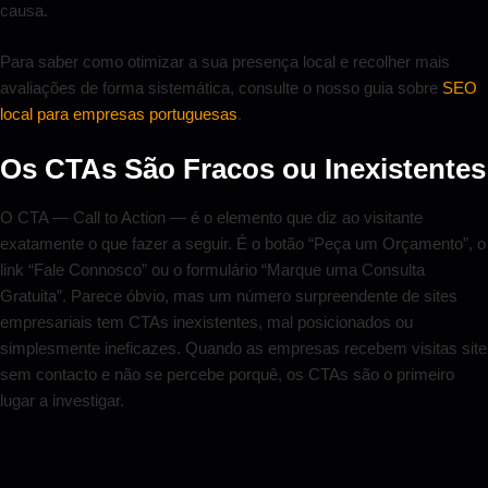
causa.
Para saber como otimizar a sua presença local e recolher mais
avaliações de forma sistemática, consulte o nosso guia sobre
SEO
local para empresas portuguesas
.
Os CTAs São Fracos ou Inexistentes
O CTA — Call to Action — é o elemento que diz ao visitante
exatamente o que fazer a seguir. É o botão “Peça um Orçamento”, o
link “Fale Connosco” ou o formulário “Marque uma Consulta
Gratuita”. Parece óbvio, mas um número surpreendente de sites
empresariais tem CTAs inexistentes, mal posicionados ou
simplesmente ineficazes. Quando as empresas recebem visitas site
sem contacto e não se percebe porquê, os CTAs são o primeiro
lugar a investigar.