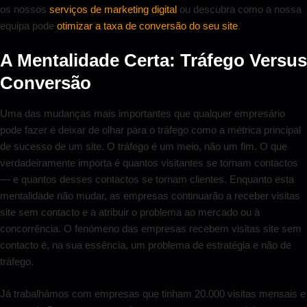
os nossos
serviços de marketing digital
ou descubra como a nossa
equipa pode
otimizar a taxa de conversão do seu site
.
A Mentalidade Certa: Tráfego Versus
Conversão
Uma das mudanças mais importantes que qualquer empresário
pode fazer é deixar de olhar para o tráfego como a métrica principal
de sucesso de um site. O tráfego é um meio, não um fim. O que
verdadeiramente importa é quantos visitantes se tornam contactos
— e quantos desses contactos se tornam clientes. Enquanto esta
mentalidade não mudar, as empresas continuarão a receber visitas
site sem contacto e a atribuir o problema ao mercado ou à
concorrência. O fenómeno das empresas recebem visitas site sem
contacto é, na sua essência, um problema de estratégia e não de
tráfego.
Já trabalhámos com empresas que tinham 20.000 visitas mensais e