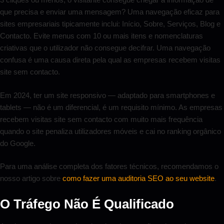
que precisa e enviar uma mensagem? Uma navegação eficaz para
sites empresariais tipicamente inclui: Início, Sobre, Serviços, Blog e
Contacto. Evite menus com 10 ou mais itens e nomenclaturas
criativas que o utilizador não consegue decifrar. Uma navegação
confusa é uma causa direta pela qual as empresas recebem visitas
site sem contacto.
Em 2024, ter um site responsivo — adaptado para smartphones e
tablets — não é um diferencial, é um requisito mínimo. As empresas
recebem visitas site sem contacto com muito mais frequência
quando o site penaliza utilizadores móveis e cai no ranking orgânico
do Google.
Para uma análise completa dos fatores técnicos, recomendamos o
nosso artigo sobre
como fazer uma auditoria SEO ao seu website
.
O Tráfego Não É Qualificado