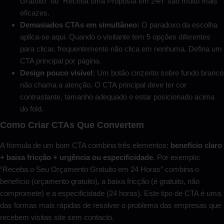
Gratuito” ou “Receba uma Proposta em 24h” são muito mais
eficazes.
Demasiados CTAs em simultâneo:
O paradoxo da escolha
aplica-se aqui. Quando o visitante tem 5 opções diferentes
para clicar, frequentemente não clica em nenhuma. Defina um
CTA principal por página.
Design pouco visível:
Um botão cinzento sobre fundo branco
não chama a atenção. O CTA principal deve ter cor
contrastante, tamanho adequado e estar posicionado acima
do fold.
Como Criar CTAs Que Convertem
A fórmula de um bom CTA combina três elementos:
benefício claro
+ baixa fricção + urgência ou especificidade
. Por exemplo:
“Receba o Seu Orçamento Gratuito em 24 Horas” combina o
benefício (orçamento gratuito), a baixa fricção (é gratuito, não
compromete) e a especificidade (24 horas). Este tipo de CTA é uma
das formas mais rápidas de resolver o problema das empresas que
recebem visitas site sem contacto.