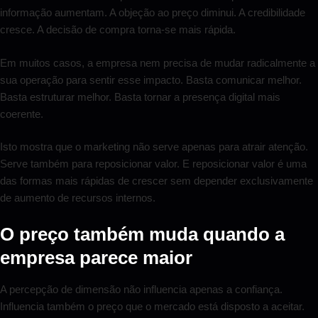
informação aumentam. A objeção ao preço diminui. A credibilidade
cresce. A decisão de compra torna-se mais rápida.
Em muitos casos, a empresa nem precisa de mudar radicalmente a
sua operação para sentir esse impacto. Basta comunicar melhor.
Basta estruturar melhor. Basta tornar a presença digital mais
coerente.
Isto mostra que o marketing não serve apenas para atrair atenção.
Serve também para reposicionar valor. E reposicionar valor é uma
das formas mais rápidas de crescer sem depender exclusivamente
de aumento de recursos internos.
O preço também muda quando a
empresa parece maior
A percepção de dimensão não influencia apenas a confiança.
Influencia também o preço que o mercado está disposto a aceitar.