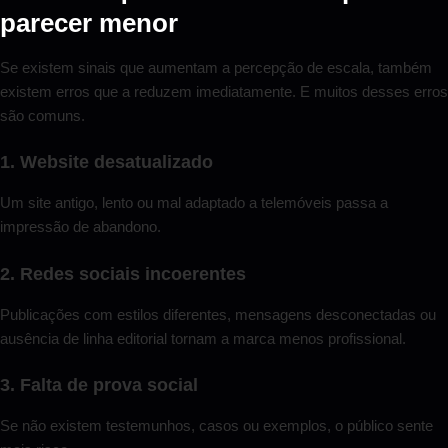
parecer menor
Se existem sinais que aumentam a percepção de escala, também
existem erros que a reduzem imediatamente. E muitos desses erros
são comuns.
1. Website desatualizado
Um site antigo, lento ou mal adaptado a telemóveis passa a
impressão de abandono.
2. Redes sociais incoerentes
Publicações com estilos diferentes, mensagens desconectadas ou
ausência de linha editorial tornam a marca menos profissional.
3. Falta de prova social
Se não existem testemunhos, casos ou exemplos, o público sente