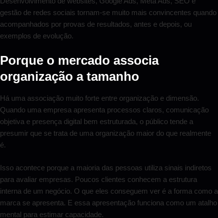
Desenvolvimento de websites, Google Ads, Meta Ads, SEO e
gestão de redes sociais tornam-se muito mais convincentes quando
acompanhados por provas de resultados, antes e depois, ou
exemplos de evolução.
Porque o mercado associa
organização a tamanho
Há uma associação muito forte entre organização e dimensão.
Quando uma empresa apresenta processos claros, comunicação
objetiva e presença digital bem estruturada, o público tende a
presumir que se trata de uma organização maior do que realmente
é.
Isso acontece porque a maioria das pessoas utiliza sinais indiretos
para avaliar empresas. Poucos clientes conhecem a estrutura
interna de um negócio. O que eles conseguem ver é a forma como a
marca se apresenta. E essa apresentação funciona como um atalho
mental para estimar capacidade.