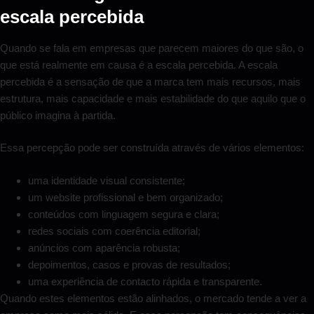
escala percebida
Quando se fala em empresas que parecem maiores do que são, o
que está realmente em causa é a escala percebida. A escala
percebida é a sensação de que a marca tem mais recursos, mais
estrutura, mais capacidade e mais estabilidade do que aquilo que o
público imagina à partida.
Essa percepção pode ser construída através de vários elementos:
uma identidade visual consistente;
um website profissional e bem organizado;
conteúdos com linguagem segura e clara;
redes sociais com coerência editorial;
anúncios com aparência robusta;
depoimentos, casos e provas de resultados;
uma experiência de contacto rápida e transparente.
Quando estes elementos estão alinhados, o mercado tende a ver a