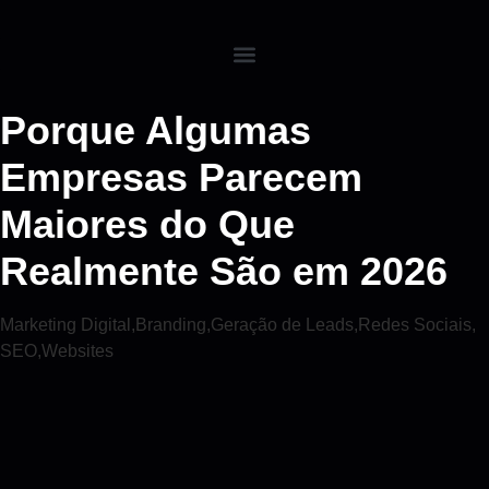
Porque Algumas
Empresas Parecem
Maiores do Que
Realmente São em 2026
Marketing Digital
,
Branding
,
Geração de Leads
,
Redes Sociais
,
SEO
,
Websites