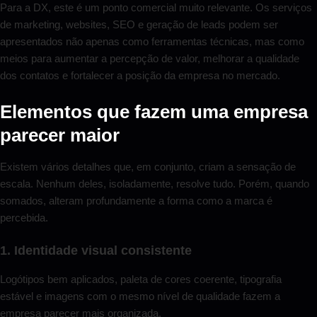
Para a DX, este é um ponto comercial muito relevante. Os serviços
de marketing, websites, SEO e geração de leads podem ser
apresentados não apenas como ferramentas técnicas, mas como
meios para aumentar a percepção de valor, melhorar a qualidade
dos contatos e fortalecer a posição da empresa no mercado.
Elementos que fazem uma empresa
parecer maior
Existem vários detalhes que, em conjunto, criam a sensação de
escala. Nenhum deles, isoladamente, resolve tudo. Porém, quando
somados, alteram profundamente a forma como a marca é
percebida.
1. Identidade visual consistente
Logótipos bem aplicados, paleta de cores coerente, tipografia
estável e imagens com o mesmo nível de qualidade fazem a
empresa parecer mais organizada.