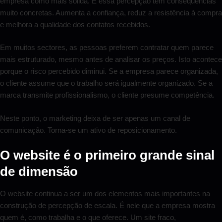
empresa como mais sólida. E essa percepção tem consequências
muito concretas. Aumenta a confiança, reduz a resistência à compra
e melhora a qualidade dos contatos recebidos.
Em muitos sectores, as pessoas preferem contratar quem parece
mais estruturado, mesmo antes de analisar os preços. Isto acontece
porque o risco percebido diminui. Se a empresa parece organizada,
o cliente assume que o trabalho será igualmente organizado. Se a
marca transmite profissionalismo, o cliente presume competência.
Neste ponto, o marketing deixa de ser apenas um canal de
comunicação. Torna-se um ativo de reposicionamento.
O website é o primeiro grande sinal
de dimensão
O website continua a ser um dos elementos mais importantes na
construção de percepção de escala. É nele que a empresa mostra
quem é, como trabalha e o que oferece. Um site fraco,