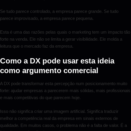
Se tudo parece controlado, a empresa parece grande. Se tudo
parece improvisado, a empresa parece pequena.
Esta é uma das razões pelas quais o marketing tem um impacto tão
forte na venda. Ele não se limita a gerar visibilidade. Ele molda a
leitura que o mercado faz da empresa.
Como a DX pode usar esta ideia
como argumento comercial
A DX pode transformar esta percepção num posicionamento muito
forte: ajudar empresas a parecerem mais sólidas, mais profissionais
e mais competitivas do que parecem hoje.
Isso não significa criar uma imagem artificial. Significa traduzir
melhor a competência real da empresa em sinais externos de
qualidade. Em muitos casos, o problema não é a falta de valor. É a