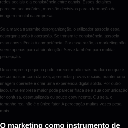
redes sociais e a consistência entre canais. Esses detalhes
parecem secundários, mas são decisivos para a formação da
imagem mental da empresa.
Se a marca transmite desorganização, o utilizador associa essa
desorganização à operação. Se transmite consistência, associa
essa consistência à competência. Por essa razão, o marketing não
serve apenas para atrair atenção. Serve também para moldar
percepção.
Uma empresa pequena pode parecer muito mais madura do que é
se comunicar com clareza, apresentar provas sociais, manter uma
imagem coerente e criar uma experiência digital sólida. Por outro
lado, uma empresa maior pode parecer fraca se a sua comunicação
for confusa, desatualizada ou pouco convincente. Ou seja, o
tamanho real não é o único fator. A percepção muitas vezes pesa
mais.
O marketing como instrumento de