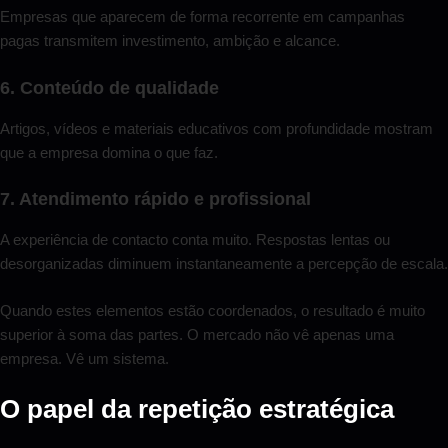
Empresas que aparecem de forma recorrente em campanhas
pagas transmitem investimento, ambição e alcance.
6. Conteúdo de qualidade
Artigos, vídeos e materiais educativos com profundidade mostram
que a empresa domina o que faz.
7. Atendimento rápido e profissional
A experiência de contacto conta muito. Respostas lentas ou
desorganizadas diminuem instantaneamente a percepção de escala.
Quando estes elementos estão coordenados, o resultado é muito
superior à soma das partes. O mercado não vê apenas uma
empresa. Vê um sistema.
O papel da repetição estratégica