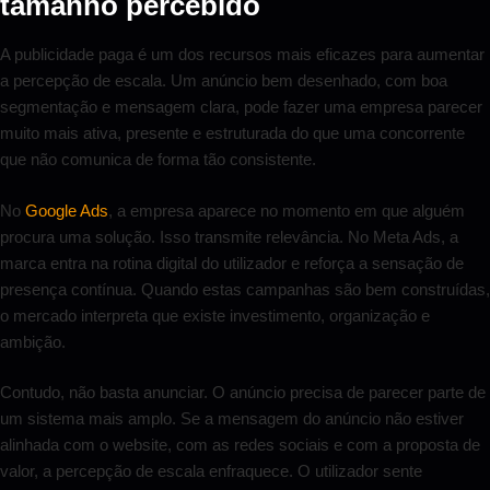
tamanho percebido
A publicidade paga é um dos recursos mais eficazes para aumentar
a percepção de escala. Um anúncio bem desenhado, com boa
segmentação e mensagem clara, pode fazer uma empresa parecer
muito mais ativa, presente e estruturada do que uma concorrente
que não comunica de forma tão consistente.
No
Google Ads
, a empresa aparece no momento em que alguém
procura uma solução. Isso transmite relevância. No Meta Ads, a
marca entra na rotina digital do utilizador e reforça a sensação de
presença contínua. Quando estas campanhas são bem construídas,
o mercado interpreta que existe investimento, organização e
ambição.
Contudo, não basta anunciar. O anúncio precisa de parecer parte de
um sistema mais amplo. Se a mensagem do anúncio não estiver
alinhada com o website, com as redes sociais e com a proposta de
valor, a percepção de escala enfraquece. O utilizador sente