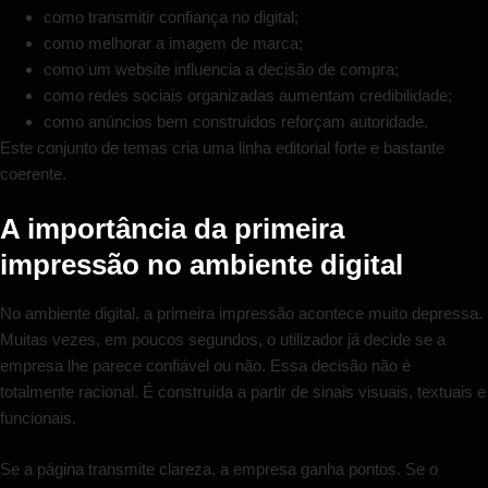
como transmitir confiança no digital;
como melhorar a imagem de marca;
como um website influencia a decisão de compra;
como redes sociais organizadas aumentam credibilidade;
como anúncios bem construídos reforçam autoridade.
Este conjunto de temas cria uma linha editorial forte e bastante
coerente.
A importância da primeira
impressão no ambiente digital
No ambiente digital, a primeira impressão acontece muito depressa.
Muitas vezes, em poucos segundos, o utilizador já decide se a
empresa lhe parece confiável ou não. Essa decisão não é
totalmente racional. É construída a partir de sinais visuais, textuais e
funcionais.
Se a página transmite clareza, a empresa ganha pontos. Se o