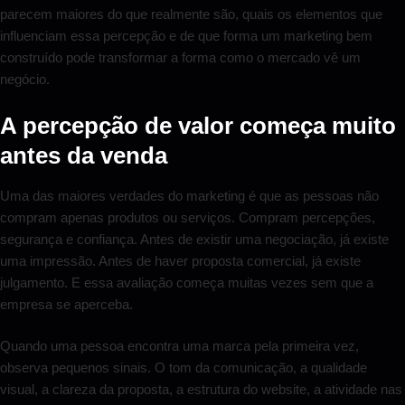
parecem maiores do que realmente são, quais os elementos que
influenciam essa percepção e de que forma um marketing bem
construído pode transformar a forma como o mercado vê um
negócio.
A percepção de valor começa muito
antes da venda
Uma das maiores verdades do marketing é que as pessoas não
compram apenas produtos ou serviços. Compram percepções,
segurança e confiança. Antes de existir uma negociação, já existe
uma impressão. Antes de haver proposta comercial, já existe
julgamento. E essa avaliação começa muitas vezes sem que a
empresa se aperceba.
Quando uma pessoa encontra uma marca pela primeira vez,
observa pequenos sinais. O tom da comunicação, a qualidade
visual, a clareza da proposta, a estrutura do website, a atividade nas