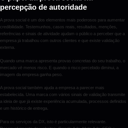
percepção de autoridade
A prova social é um dos elementos mais poderosos para aumentar
credibilidade. Testemunhos, casos reais, resultados, menções,
referências e sinais de atividade ajudam o público a perceber que a
empresa já trabalhou com outros clientes e que existe validação
externa.
Quando uma marca apresenta provas concretas do seu trabalho, o
mercado vê menos risco. E quando o risco percebido diminui, a
imagem da empresa ganha peso.
A prova social também ajuda a empresa a parecer mais
estabelecida. Uma marca com vários sinais de validação transmite
a ideia de que já existe experiência acumulada, processos definidos
e um histórico de entrega.
Para os serviços da DX, isto é particularmente relevante.