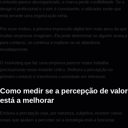
conteúdo parece desorganizado, a marca perde credibilidade. Se o
design é profissional e o tom é consistente, o utilizador sente que
está perante uma organização séria.
Por esse motivo, a primeira impressão digital tem mais peso do que
muitas empresas imaginam. Ela pode determinar se alguém avança
para contacto, se continua a explorar ou se abandona
imediatamente.
O marketing que faz uma empresa parecer maior trabalha
precisamente neste instante crítico. Melhora a percepção no
primeiro contacto e transforma curiosidade em interesse.
Como medir se a percepção de valor
está a melhorar
Embora a percepção seja, por natureza, subjetiva, existem vários
sinais que ajudam a perceber se a estratégia está a funcionar.