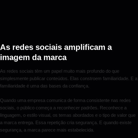
As redes sociais amplificam a
imagem da marca
As redes sociais têm um papel muito mais profundo do que
simplesmente publicar conteúdos. Elas constroem familiaridade. E a
familiaridade é uma das bases da confiança.
Quando uma empresa comunica de forma consistente nas redes
sociais, o público começa a reconhecer padrões. Reconhece a
linguagem, o estilo visual, os temas abordados e o tipo de valor que
a marca entrega. Essa repetição cria segurança. E quando existe
segurança, a marca parece mais estabelecida.