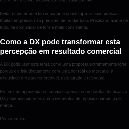
Evitar estes erros é tão importante quanto aplicar boas práticas.
Muitas empresas não precisam de mudar tudo. Precisam, acima de
tudo, de comunicar de forma mais consistente.
Como a DX pode transformar esta
percepção em resultado comercial
A DX pode usar este tema como uma proposta extremamente forte,
porque ele fala diretamente com uma dor real do mercado: a
dificuldade em parecer credível, estruturado e relevante.
Em vez de apresentar os serviços apenas como tarefas técnicas, a
DX pode enquadrá-los como elementos de reposicionamento de
marca.
Por exemplo: