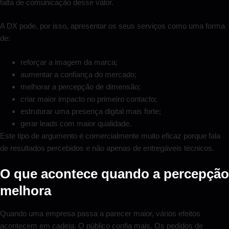
falta de comunicação desse valor.
A DX pode, por isso, apresentar os seus serviços como uma forma
de:
reforçar a imagem da marca;
aumentar a confiança do mercado;
melhorar a percepção de dimensão;
criar maior impacto no primeiro contacto;
estruturar uma presença digital mais forte;
gerar leads com maior qualidade.
Este tipo de argumento é comercialmente muito eficaz porque fala
de resultados percebidos e não apenas de entregáveis técnicos.
O que acontece quando a percepção
melhora
Quando uma empresa passa a parecer maior, vários efeitos
acontecem em cadeia. O público confia mais. Os pedidos de