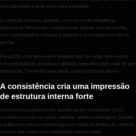
mercado tende a vê-la como uma autoridade.
O conteúdo funciona, portanto, como prova de inteligência
operacional. Mostra que a empresa não apenas executa tarefas,
mas compreende o contexto, o impacto e a estratégia por trás do
que faz.
Para a DX, esta dimensão é fundamental. Um artigo bem escrito,
com profundidade, estrutura e utilidade, transmite muito mais do que
informação. Transmite capacidade, visão e profissionalismo.
A consistência cria uma impressão
de estrutura interna forte
Uma empresa parece maior quando parece consistente. Essa
consistência pode ser visual, editorial, verbal e estratégica. Quando
o público encontra a mesma lógica em todos os pontos de contacto,
assume que existe uma organização interna sólida.