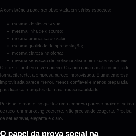
A consistência pode ser observada em vários aspectos:
mesma identidade visual;
mesma linha de discurso;
mesma promessa de valor;
mesma qualidade de apresentação;
mesma clareza na oferta;
mesma sensação de profissionalismo em todos os canais.
O oposto também é verdadeiro. Quando cada canal comunica de
forma diferente, a empresa parece improvisada. E uma empresa
improvisada parece menor, menos confiável e menos preparada
para lidar com projetos de maior responsabilidade.
Por isso, o marketing que faz uma empresa parecer maior é, acima
de tudo, um marketing coerente. Não precisa de exagerar. Precisa
de ser estável, elegante e claro.
O papel da prova social na