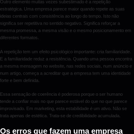
Outro elemento muitas vezes subestimado é a repetição
estratégica. Uma empresa parece maior quando repete as suas
ideias centrais com consistência ao longo do tempo. Isto não
significa ser repetitiva no sentido negativo. Significa reforçar a
mesma promessa, a mesma visão e o mesmo posicionamento em
diferentes formatos.
A repetição tem um efeito psicológico importante: cria familiaridade.
E a familiaridade reduz a resistência. Quando uma pessoa encontra
a mesma mensagem no website, nas redes sociais, num anúncio e
num artigo, começa a acreditar que a empresa tem uma identidade
forte e bem definida.
Essa sensação de coerência é poderosa porque o ser humano
tende a confiar mais no que parece estável do que no que parece
improvisado. Em marketing, esta estabilidade é um ativo. Não se
trata apenas de estética. Trata-se de credibilidade acumulada.
Os erros que fazem uma empresa