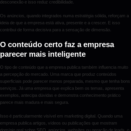
desconexão e isso reduz credibilidade.
Os anúncios, quando integrados numa estratégia sólida, reforçam a
ideia de que a empresa está ativa, presente e a crescer. E isso
contribui de forma decisiva para a sensação de dimensão.
O conteúdo certo faz a empresa
parecer mais inteligente
O tipo de conteúdo que a empresa publica também influencia muito
a percepção do mercado. Uma marca que produz conteúdos
superficiais pode parecer menos preparada, mesmo que tenha bons
serviços. Já uma empresa que explica bem os temas, apresenta
exemplos, antecipa dúvidas e demonstra conhecimento prático
parece mais madura e mais segura.
Isso é particularmente visível em marketing digital. Quando uma
empresa publica artigos, vídeos ou publicações que mostram
domínio real sobre SEO, anúncios, websites ou geração de leads, o