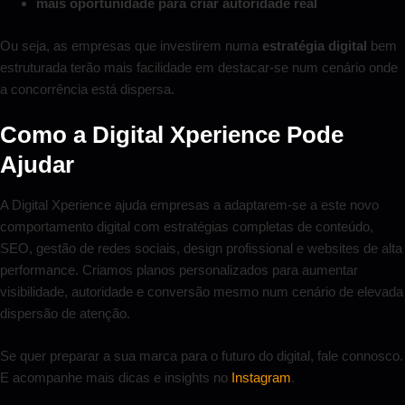
mais oportunidade para criar autoridade real
Ou seja, as empresas que investirem numa
estratégia digital
bem
estruturada terão mais facilidade em destacar-se num cenário onde
a concorrência está dispersa.
Como a Digital Xperience Pode
Ajudar
A Digital Xperience ajuda empresas a adaptarem-se a este novo
comportamento digital com estratégias completas de conteúdo,
SEO, gestão de redes sociais, design profissional e websites de alta
performance. Criamos planos personalizados para aumentar
visibilidade, autoridade e conversão mesmo num cenário de elevada
dispersão de atenção.
Se quer preparar a sua marca para o futuro do digital, fale connosco.
E acompanhe mais dicas e insights no
Instagram
.