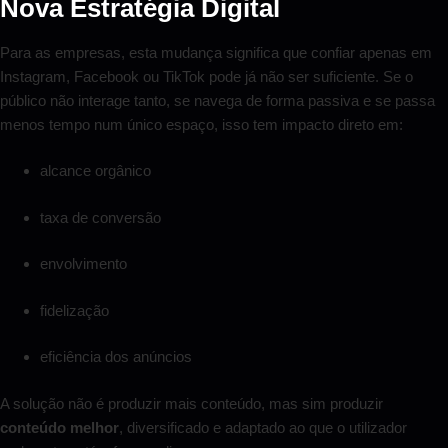
Nova Estratégia Digital
Para as empresas, esta mudança significa que confiar apenas em
Instagram, Facebook ou TikTok pode já não ser suficiente. Se o
público não interage tanto, se navega de forma passiva e se passa
menos tempo num único espaço, isso tem impacto direto em:
alcance orgânico
taxa de conversão
envolvimento
fidelização
eficiência dos anúncios
A solução não é produzir mais conteúdo, mas sim produzir
conteúdo melhor
, diversificado e adaptado ao que o utilizador