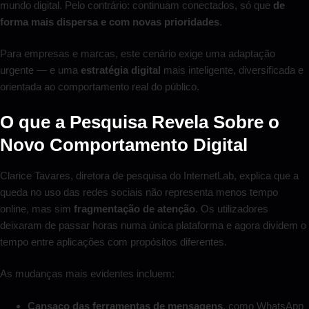
mundo digital. Pelo contrário: continuam conectados, só que
de
forma mais dispersa e com novas prioridades
.
Para empresas e marcas, este cenário exige uma adaptação
urgente — e uma
estratégia digital
mais inteligente, diversificada e
orientada ao comportamento real do público.
O que a Pesquisa Revela Sobre o
Novo Comportamento Digital
Clarice Tavares, diretora de pesquisa do InternetLab, explica que a
queda no uso das redes sociais não representa menos tempo
online, mas sim
fragmentação de atenção
. Os utilizadores
deixaram de passar horas numa única plataforma e agora dividem o
tempo entre aplicações com propósitos diferentes.
As mudanças mais evidentes incluem:
Cansaço das ferramentas de mensagens
, como WhatsApp