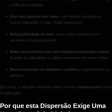
e DMs do Instagram
Uso mais passivo das redes
, com menos comentários,
menos interações e mais “modo espectador”
Mais publicidade no feed
, o que reduz o interesse em
permanecer longos períodos
Maior desconfiança nas informações encontradas online
,
levando os utilizadores a validar conteúdos em várias fontes
Menos interesse em debates e conflitos
, especialmente os
políticos
Em suma, o utilizador continua online, mas fica
menos preso
a uma
só aplicação.
Por que esta Dispersão Exige Uma