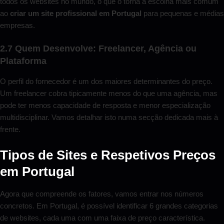
todos os websites no mundo, o que o torna a escolha mais comum
ao
criar um site profissional em Portugal
para pequenas e médias
empresas.
2.7 Quem Desenvolve: Freelancer, Agência ou
Plataforma
O perfil do fornecedor é um dos maiores determinantes do preço.
Um freelancer cobra tipicamente menos do que uma agência, mas
pode ter menos capacidade de resposta e menor especialização
multidisciplinar. Vamos detalhar isto numa secção dedicada mais à
frente.
Tipos de Sites e Respetivos Preços
em Portugal
Agora que compreende os fatores, vamos entrar nos números
concretos. Em Portugal, é possível identificar 6 grandes categorias
de websites, cada uma com uma faixa de preço característica.