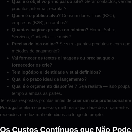
Qual é o objetivo principal do site?
Gerar contactos, vender
produtos, informar, recrutar?
Quem é o público-alvo?
Consumidores finais (B2C),
empresas (B2B), ou ambos?
Quantas páginas precisa no mínimo?
Home, Sobre,
Serviços, Contacto — e mais?
Precisa de loja online?
Se sim, quantos produtos e com que
métodos de pagamento?
Vai fornecer os textos e imagens ou precisa que o
fornecedor os crie?
Tem logótipo e identidade visual definidos?
Qual é o prazo ideal de lançamento?
Qual é o orçamento disponível?
Seja realista — isso poupa
tempo a ambas as partes.
Ter estas respostas prontas antes de
criar um site profissional em
Portugal
acelera o processo, melhora a qualidade dos orçamentos
recebidos e reduz mal-entendidos ao longo do projeto.
Os Custos Contínuos que Não Pode