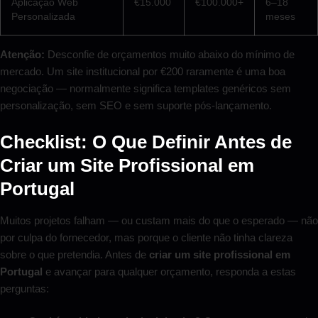
Aplicação Web
€15.000
€100.000+
6–18
Personalizada
meses
Atenção:
Desconfie de orçamentos muito abaixo do mínimo de
mercado. Um site institucional por €200 raramente é uma boa
negociação — normalmente significa templates genéricos sem
personalização, sem SEO e sem suporte pós-lançamento.
Checklist: O Que Definir Antes de
Criar um Site Profissional em
Portugal
Muitos projetos falham — ou custam mais do que o esperado — não
por culpa do fornecedor, mas porque o cliente não tinha clareza
sobre o que pretendia. Antes de
criar um site profissional em
Portugal
e avançar para qualquer orçamento, responda a estas
perguntas: