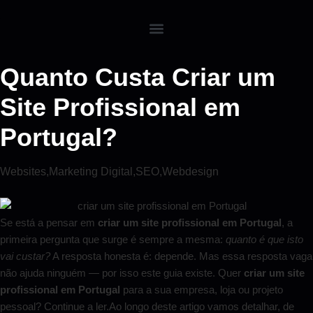
Quanto Custa Criar um
Site Profissional em
Portugal?
Websites
,
Marketing Digital
,
SEO
,
Webdesign
Se está a pensar em
criar um site profissional em Portugal
, a
primeira pergunta que surge é sempre a mesma:
quanto é que isto
vai custar?
A resposta honesta é: depende. Mas essa resposta vaga
não ajuda ninguém — por isso este guia existe. Quer
criar um site
profissional em Portugal
para a sua empresa, loja ou projeto
pessoal? Continue a ler.Ao longo deste artigo vamos detalhar, de