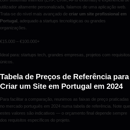
utilizador altamente personalizada, falamos de uma aplicação web.
Trata-se do nível mais avançado de
criar um site profissional em
Portugal
, adequado a startups tecnológicas ou grandes
organizações.
€15.000 – €100.000+
Ideal para: startups tech, grandes empresas, projetos com requisitos
únicos.
Tabela de Preços de Referência para
Criar um Site em Portugal em 2024
Para facilitar a comparação, reunimos as faixas de preço praticadas
no mercado português em 2024 numa tabela de referência. Note que
estes valores são indicativos — o orçamento final depende sempre
dos requisitos específicos do projeto.