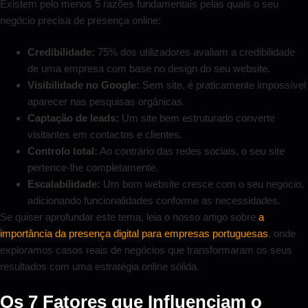
Existem pelo menos 5 razões fundamentais pelas quais o seu
negócio precisa de presença online:
Credibilidade:
75% dos utilizadores avaliam a credibilidade
de uma empresa com base no design do seu website.
Visibilidade no Google:
Sem site, é praticamente impossível
aparecer nas pesquisas orgânicas.
Captação de leads:
Um site bem estruturado converte
visitantes em contactos e clientes.
Controlo total:
Ao contrário das redes sociais, o seu site
pertence-lhe completamente.
Escalabilidade:
Um bom website cresce com o seu negócio,
adicionando funcionalidades conforme as necessidades.
Se quiser aprofundar este tema, leia o nosso artigo sobre
a
importância da presença digital para empresas portuguesas
, onde
exploramos casos reais de negócios que transformaram os seus
resultados com uma estratégia online sólida.
Os 7 Fatores que Influenciam o