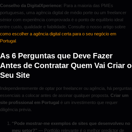
Conselho da DigitalXperience:
Para a maioria das PMEs
portuguesas, uma agência digital de médio porte ou um freelancer
sénior com experiência comprovada é o ponto de equilíbrio ideal
entre custo, qualidade e fiabilidade. Consulte o nosso artigo sobre
como escolher a agência digital certa para o seu negócio em
Portugal
.
As 6 Perguntas que Deve Fazer
Antes de Contratar Quem Vai Criar o
Seu Site
Independentemente de optar por freelancer ou agência, há perguntas
essenciais a colocar antes de assinar qualquer proposta.
Criar um
site profissional em Portugal
é um investimento que requer
diligência prévia.
“Pode mostrar-me exemplos de sites que desenvolveu no
meu setor?”
— Portfólio relevante é o melhor predictor de