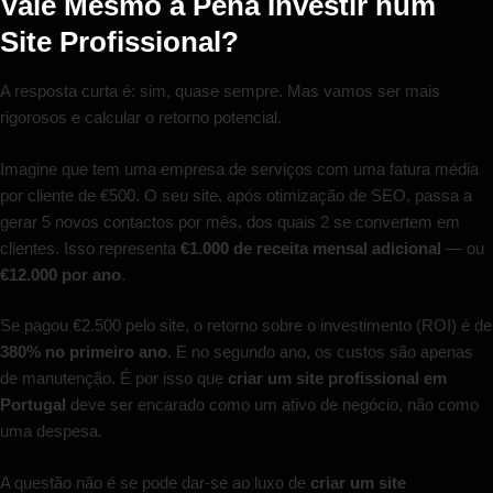
Vale Mesmo a Pena Investir num
Site Profissional?
A resposta curta é: sim, quase sempre. Mas vamos ser mais
rigorosos e calcular o retorno potencial.
Imagine que tem uma empresa de serviços com uma fatura média
por cliente de €500. O seu site, após otimização de SEO, passa a
gerar 5 novos contactos por mês, dos quais 2 se convertem em
clientes. Isso representa
€1.000 de receita mensal adicional
— ou
€12.000 por ano
.
Se pagou €2.500 pelo site, o retorno sobre o investimento (ROI) é de
380% no primeiro ano
. E no segundo ano, os custos são apenas
de manutenção. É por isso que
criar um site profissional em
Portugal
deve ser encarado como um ativo de negócio, não como
uma despesa.
A questão não é se pode dar-se ao luxo de
criar um site