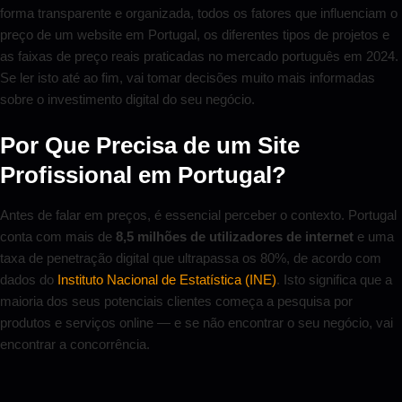
forma transparente e organizada, todos os fatores que influenciam o
preço de um website em Portugal, os diferentes tipos de projetos e
as faixas de preço reais praticadas no mercado português em 2024.
Se ler isto até ao fim, vai tomar decisões muito mais informadas
sobre o investimento digital do seu negócio.
Por Que Precisa de um Site
Profissional em Portugal?
Antes de falar em preços, é essencial perceber o contexto. Portugal
conta com mais de
8,5 milhões de utilizadores de internet
e uma
taxa de penetração digital que ultrapassa os 80%, de acordo com
dados do
Instituto Nacional de Estatística (INE)
. Isto significa que a
maioria dos seus potenciais clientes começa a pesquisa por
produtos e serviços online — e se não encontrar o seu negócio, vai
encontrar a concorrência.