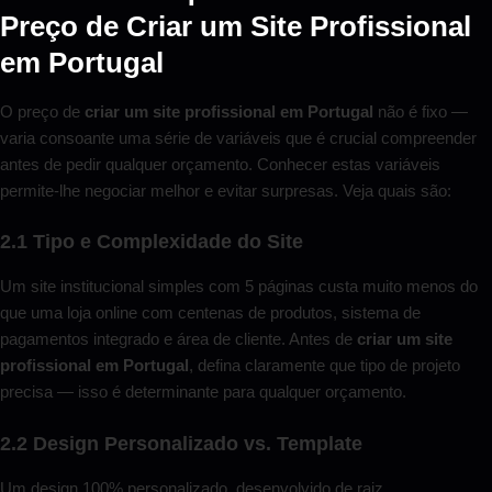
Preço de Criar um Site Profissional
em Portugal
O preço de
criar um site profissional em Portugal
não é fixo —
varia consoante uma série de variáveis que é crucial compreender
antes de pedir qualquer orçamento. Conhecer estas variáveis
permite-lhe negociar melhor e evitar surpresas. Veja quais são:
2.1 Tipo e Complexidade do Site
Um site institucional simples com 5 páginas custa muito menos do
que uma loja online com centenas de produtos, sistema de
pagamentos integrado e área de cliente. Antes de
criar um site
profissional em Portugal
, defina claramente que tipo de projeto
precisa — isso é determinante para qualquer orçamento.
2.2 Design Personalizado vs. Template
Um design 100% personalizado, desenvolvido de raiz