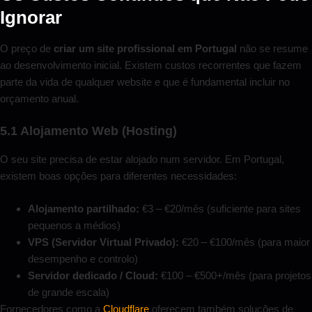
Ignorar
O preço de
criar um site profissional em Portugal
não se resume
ao desenvolvimento inicial. Existem custos recorrentes que fazem
parte da vida de qualquer website e que é fundamental incluir no
orçamento anual.
5.1 Alojamento Web (Hosting)
O seu site precisa de estar alojado num servidor. Em Portugal,
existem boas opções para diferentes necessidades:
Alojamento partilhado:
€3 – €20/mês (suficiente para sites
pequenos a médios)
VPS (Servidor Virtual Privado):
€20 – €100/mês (para maior
desempenho e controlo)
Servidor dedicado / Cloud:
€100 – €500+/mês (para projetos
de grande escala)
Fornecedores como a
Cloudflare
oferecem também soluções de