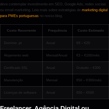
deve contemplar investimento em SEO, Google Ads, redes sociais
ou email marketing. Leia mais sobre estratégias de
marketing digital
para PMEs portuguesas
no nosso blog.
Custo Recorrente
Frequência
Custo Estimado
Domínio .pt
Anual
€8 – €20
Alojamento web
Mensal/Anual
€3 – €100/mês
Certificado SSL
Anual
Gratuito – €300
Manutenção
Mensal
€50 – €300/mês
Licenças de software
Anual
€50 – €500
Freelancer, Agência Digital ou