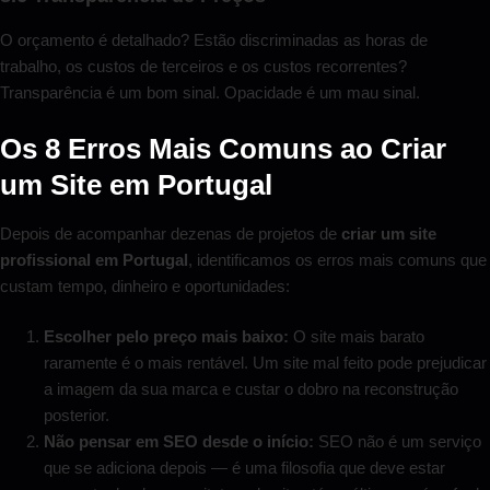
O orçamento é detalhado? Estão discriminadas as horas de
trabalho, os custos de terceiros e os custos recorrentes?
Transparência é um bom sinal. Opacidade é um mau sinal.
Os 8 Erros Mais Comuns ao Criar
um Site em Portugal
Depois de acompanhar dezenas de projetos de
criar um site
profissional em Portugal
, identificamos os erros mais comuns que
custam tempo, dinheiro e oportunidades:
Escolher pelo preço mais baixo:
O site mais barato
raramente é o mais rentável. Um site mal feito pode prejudicar
a imagem da sua marca e custar o dobro na reconstrução
posterior.
Não pensar em SEO desde o início:
SEO não é um serviço
que se adiciona depois — é uma filosofia que deve estar