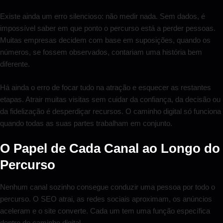
Existe ainda um erro silencioso: não medir nada. Sem dados, é
impossível saber em que ponto o percurso está a perder pessoas.
Muitas empresas decidem com base em suposições, quando os
números, se fossem observados, contariam uma história bem
diferente.
Há ainda o erro de focar tudo na atração e esquecer as restantes
etapas. Atrair muitas visitas sem cuidar da confiança, da decisão ou
da fidelização é desperdiçar recursos. O caminho digital só funciona
quando todas as suas partes trabalham em conjunto.
O Papel de Cada Canal ao Longo do
Percurso
Nenhum canal sozinho consegue conduzir uma pessoa por todo o
percurso. O SEO atrai, as redes sociais aproximam, os anúncios
aceleram e o site converte. Cada um tem uma função específica
dentro do caminho digital.