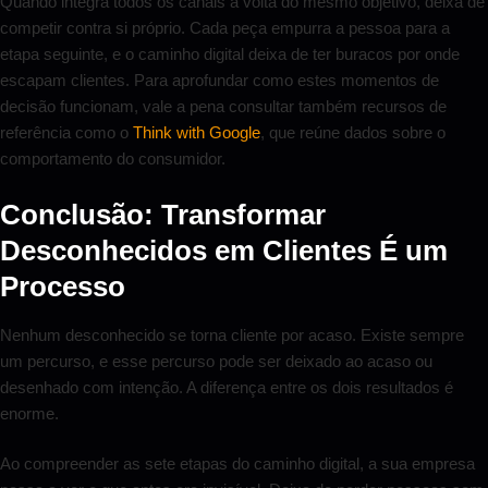
Quando integra todos os canais à volta do mesmo objetivo, deixa de
competir contra si próprio. Cada peça empurra a pessoa para a
etapa seguinte, e o caminho digital deixa de ter buracos por onde
escapam clientes. Para aprofundar como estes momentos de
decisão funcionam, vale a pena consultar também recursos de
referência como o
Think with Google
, que reúne dados sobre o
comportamento do consumidor.
Conclusão: Transformar
Desconhecidos em Clientes É um
Processo
Nenhum desconhecido se torna cliente por acaso. Existe sempre
um percurso, e esse percurso pode ser deixado ao acaso ou
desenhado com intenção. A diferença entre os dois resultados é
enorme.
Ao compreender as sete etapas do caminho digital, a sua empresa