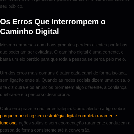
seu público.
Os Erros Que Interrompem o
Caminho Digital
Mesmo empresas com bons produtos perdem clientes por falhas
que poderiam ser evitadas. O caminho digital é uma corrente, e
basta um elo partido para que toda a pessoa se perca pelo meio.
Um dos erros mais comuns é tratar cada canal de forma isolada,
sem ligação entre si. Quando as redes sociais dizem uma coisa, o
site diz outra e os anúncios prometem algo diferente, a confiança
quebra-se e o percurso desmorona.
Outro erro grave é não ter estratégia. Como alerta o artigo sobre
porque marketing sem estratégia digital completa raramente
funciona
, ações soltas e sem coordenação raramente conduzem a
pessoa de forma consistente até à conversão.