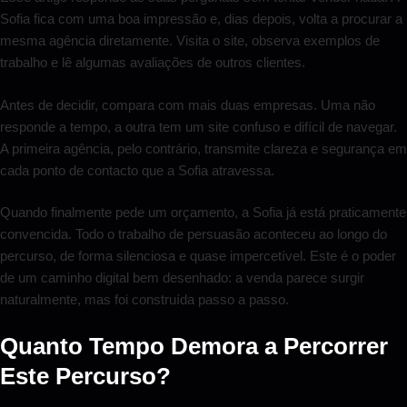
Sofia fica com uma boa impressão e, dias depois, volta a procurar a
mesma agência diretamente. Visita o site, observa exemplos de
trabalho e lê algumas avaliações de outros clientes.
Antes de decidir, compara com mais duas empresas. Uma não
responde a tempo, a outra tem um site confuso e difícil de navegar.
A primeira agência, pelo contrário, transmite clareza e segurança em
cada ponto de contacto que a Sofia atravessa.
Quando finalmente pede um orçamento, a Sofia já está praticamente
convencida. Todo o trabalho de persuasão aconteceu ao longo do
percurso, de forma silenciosa e quase impercetível. Este é o poder
de um caminho digital bem desenhado: a venda parece surgir
naturalmente, mas foi construída passo a passo.
Quanto Tempo Demora a Percorrer
Este Percurso?