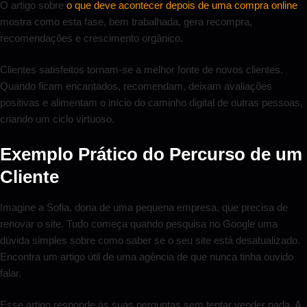
O artigo sobre
o que deve acontecer depois de uma compra online
mostra como esta fase, bem trabalhada, gera recompra,
recomendações e crescimento orgânico.
Clientes satisfeitos tornam-se a melhor fonte de novos clientes.
Quando ficam encantados, recomendam, deixam avaliações
positivas e alimentam o início do caminho digital de outras pessoas,
criando um ciclo virtuoso.
Exemplo Prático do Percurso de um
Cliente
Imagine a Sofia, dona de uma pequena empresa, que precisa de
renovar o site. Tudo começa quando pesquisa no Google uma
dúvida simples sobre como saber se o seu site está desatualizado.
Encontra um artigo útil de uma agência de que nunca tinha ouvido
falar.
Esse artigo responde às suas perguntas sem tentar vender nada. A