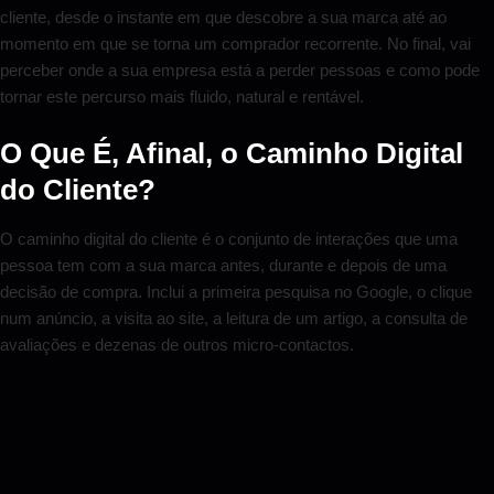
cliente, desde o instante em que descobre a sua marca até ao
momento em que se torna um comprador recorrente. No final, vai
perceber onde a sua empresa está a perder pessoas e como pode
tornar este percurso mais fluido, natural e rentável.
O Que É, Afinal, o Caminho Digital
do Cliente?
O caminho digital do cliente é o conjunto de interações que uma
pessoa tem com a sua marca antes, durante e depois de uma
decisão de compra. Inclui a primeira pesquisa no Google, o clique
num anúncio, a visita ao site, a leitura de um artigo, a consulta de
avaliações e dezenas de outros micro-contactos.