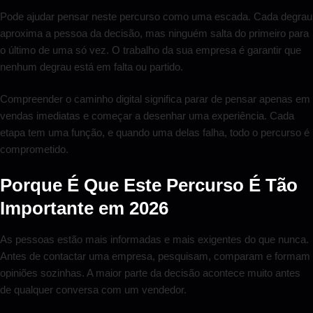
Pode ajudar pensar neste percurso como uma escada. Cada degrau
aproxima a pessoa da decisão, mas ninguém salta do primeiro para
o último de uma só vez. O trabalho da sua empresa é garantir que
nenhum degrau está em falta ou partido.
Compreender o caminho digital significa parar de pensar apenas em
vendas imediatas e começar a desenhar uma experiência. Cada
etapa tem uma função, e quando uma delas falha, todo o percurso é
comprometido.
Porque É Que Este Percurso É Tão
Importante em 2026
As pessoas estão mais informadas e mais exigentes do que nunca.
Antes de contactar uma empresa, pesquisam, comparam e formam
opiniões sozinhas. A maior parte da decisão acontece muito antes
de qualquer conversa com um vendedor.