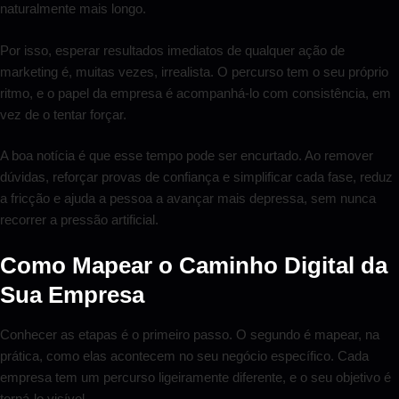
naturalmente mais longo.
Por isso, esperar resultados imediatos de qualquer ação de
marketing é, muitas vezes, irrealista. O percurso tem o seu próprio
ritmo, e o papel da empresa é acompanhá-lo com consistência, em
vez de o tentar forçar.
A boa notícia é que esse tempo pode ser encurtado. Ao remover
dúvidas, reforçar provas de confiança e simplificar cada fase, reduz
a fricção e ajuda a pessoa a avançar mais depressa, sem nunca
recorrer a pressão artificial.
Como Mapear o Caminho Digital da
Sua Empresa
Conhecer as etapas é o primeiro passo. O segundo é mapear, na
prática, como elas acontecem no seu negócio específico. Cada
empresa tem um percurso ligeiramente diferente, e o seu objetivo é
torná-lo visível.