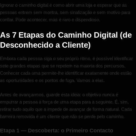
Ignorar o caminho digital é como abrir uma loja e esperar que as
pessoas entrem sem montra, sem sinalização e sem motivo para
confiar. Pode acontecer, mas é raro e dispendioso.
As 7 Etapas do Caminho Digital (de
Desconhecido a Cliente)
Embora cada pessoa siga o seu próprio ritmo, é possível identificar
sete grandes etapas que se repetem na maioria dos percursos.
Conhecer cada uma permite-lhe identificar exatamente onde estão
as oportunidades e os pontos de fuga. Vamos a elas.
Antes de avançarmos, guarde esta ideia: o objetivo nunca é
empurrar a pessoa à força de uma etapa para a seguinte. É, sim,
retirar tudo aquilo que a impede de avançar de forma natural. Cada
barreira removida é um cliente que não se perde pelo caminho.
Etapa 1 — Descoberta: o Primeiro Contacto