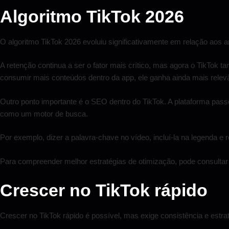
Algoritmo TikTok 2026
O algoritmo TikTok 2026 evoluiu significativamente em relação aos a
A retenção continua a ser o fator mais crítico, mas agora o TikTok 
consumir mais conteúdos dentro da app, ele ganha ainda mais relev
Outro ponto importante é o SEO dentro do TikTok. A plataforma passou
como um motor de busca.
Por exemplo, dizer a palavra-chave no vídeo, incluí-la na legenda e 
Para compreender melhor estratégias de otimização, pode consulta
Crescer no TikTok rápido
Crescer no TikTok rápido é possível, mas exige consistência e estrat