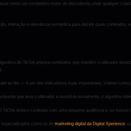
 atuar como um verdadeiro motor de descoberta, onde qualquer criad
ão, interação e relevância semântica para decidir quais conteúdos es
algoritmo do TikTok prioriza conteúdos que mantêm o utilizador dentr
g.
té ao fim — é um dos indicadores mais importantes. Vídeos curtos, 
lvente que leva o utilizador a assisti-lo novamente, o algoritmo inte
 O TikTok testa o conteúdo com uma pequena audiência e, se houver
os especializados como os de
marketing digital da Digital Xperience
, q