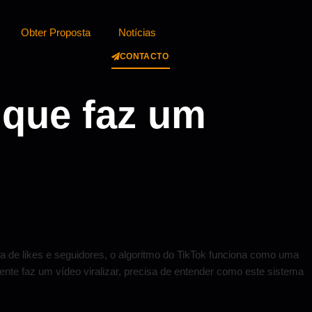
Obter Proposta
Notícias
CONTACTO
 que faz um
a de likes e seguidores, o algoritmo do TikTok funciona como uma
mente faz um vídeo viralizar, precisa de entender como este sistema