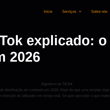
Início
Serviços
Sobre nós
Tok explicado: o
em 2026
de distribuição de conteúdo em 2026. Mais do que uma simples lógic
 e intenção do utilizador em tempo real. Se quer perceber o que real