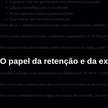
Começar com um gancho forte nos primeiros 2 segundos
Utilizar storytelling curto e envolvente
Incluir legendas claras e palavras-chave
Criar vídeos que incentivem interação
Além disso, o algoritmo valoriza sinais como comentários, partilhas e
Outro ponto relevante é evitar conteúdos enganadores. O TikTok pena
Para dados mais aprofundados sobre comportamento digital, pode co
O papel da retenção e da ex
Um dos conceitos mais importantes no algoritmo do TikTok é o “valor
Se o seu vídeo contribui para que a pessoa permaneça mais tempo n
Isso muda completamente a lógica de criação de conteúdo. Já não ba