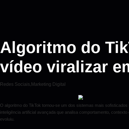
Algoritmo do Tik
vídeo viralizar 
Redes Sociais
,
Marketing Digital
O algoritmo do TikTok tornou-se um dos sistemas mais sofisticados 
inteligência artificial avançada que analisa comportamento, contexto
evoluiu.