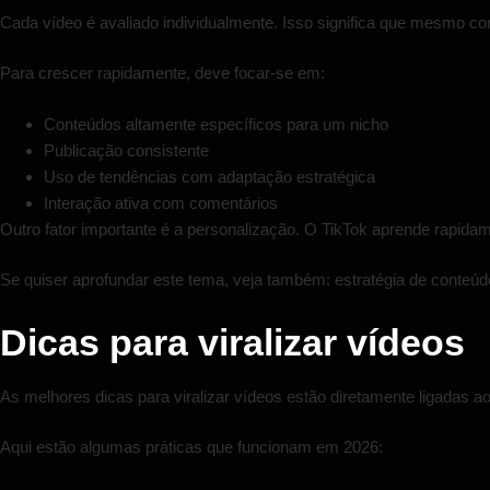
Cada vídeo é avaliado individualmente. Isso significa que mesmo c
Para crescer rapidamente, deve focar-se em:
Conteúdos altamente específicos para um nicho
Publicação consistente
Uso de tendências com adaptação estratégica
Interação ativa com comentários
Outro fator importante é a personalização. O TikTok aprende rapidam
Se quiser aprofundar este tema, veja também:
estratégia de conteúd
Dicas para viralizar vídeos
As melhores dicas para viralizar vídeos estão diretamente ligadas ao
Aqui estão algumas práticas que funcionam em 2026: