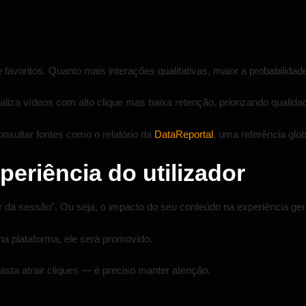
 favoritos. Quanto mais interações qualitativas, maior a probabilidade
liza vídeos com alto clique mas baixa retenção, priorizando qualidad
nsultar fontes como o relatório da
DataReportal
, uma referência glob
periência do utilizador
 da sessão”. Ou seja, o impacto do seu conteúdo na experiência geral
a plataforma, ele será promovido.
sta atrair cliques — é preciso manter atenção.