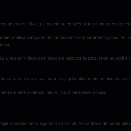
nos anteriores. Hoje, ele baseia-se em três pilares fundamentais: re
também analisa o impacto do conteúdo no comportamento global do uti
ância.
 a indexar vídeos com base em palavras faladas, texto no ecrã e cont
reforçar com texto visual aumenta significativamente as hipóteses de
r também este conteúdo interno:
SEO para redes sociais
.
égia alinhada com o algoritmo do TikTok. Ao contrário de outras plat