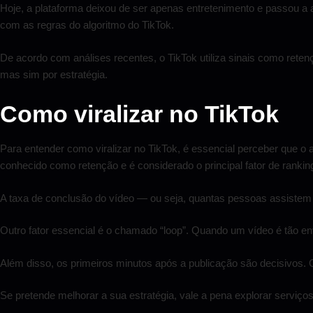
Hoje, a plataforma deixou de ser apenas entretenimento e passou a
com as regras do algoritmo do TikTok.
De acordo com análises recentes, o TikTok utiliza sinais como retenç
mas sim por estratégia.
Como viralizar no TikTok
Para entender como viralizar no TikTok, é essencial perceber que o 
conhecido como retenção e é considerado o principal fator de rankin
A taxa de conclusão do vídeo — ou seja, quantas pessoas assistem a
Outro fator essencial é o chamado “loop”. Quando um vídeo é tão envo
Além disso, os primeiros minutos após a publicação são decisivos.
Se pretende melhorar a sua estratégia, vale a pena explorar serviç