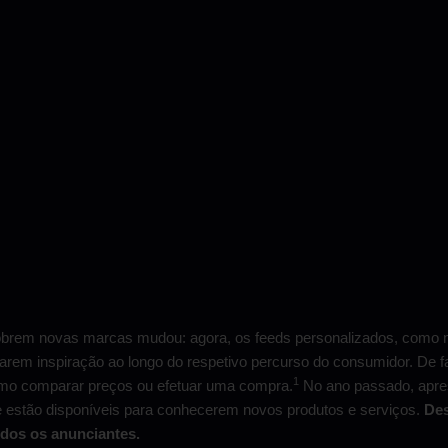
rem novas marcas mudou: agora, os feeds personalizados, como n
trarem inspiração ao longo do respetivo percurso do consumidor. De
1
omo comparar preços ou efetuar uma compra.
No ano passado, apre
estão disponíveis para conhecerem novos produtos e serviços.
Des
todos os anunciantes.