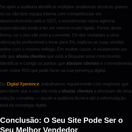
Se após a auditoria identificar múltiplos problemas técnicos graves,
ou se não tiver equipa interna com competências em
desenvolvimento web e SEO, o investimento numa agência
especializada tende a ter um retorno muito rápido. Pense desta
forma: se o seu site está a converter 1% dos visitantes e uma
otimização profissional o levar para 3%, triplicou as suas vendas
online com o mesmo tráfego. Em muitos casos, é exatamente um
site que
afasta clientes
que está a bloquear esse crescimento.
Identificar e corrigir os pontos que
afastam clientes
é o investimento
com maior ROI que pode fazer na sua presença digital.
Na
Digital Xperience
, trabalhamos regularmente com negócios que
percebem que o seu site está a
afastar clientes
e precisam de uma
solução completa — desde a auditoria técnica até à reformulação
total da estratégia digital.
Conclusão: O Seu Site Pode Ser o
Seu Melhor Vendedor