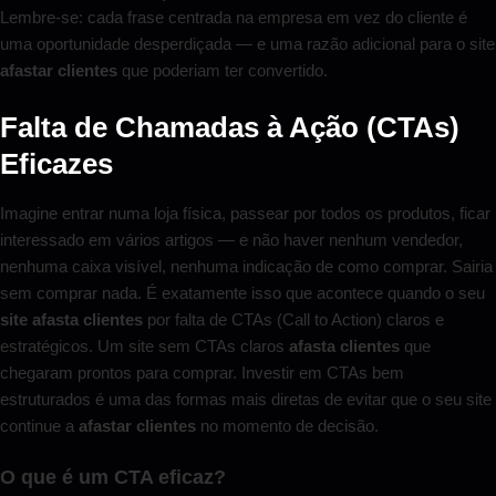
Lembre-se: cada frase centrada na empresa em vez do cliente é
uma oportunidade desperdiçada — e uma razão adicional para o site
afastar clientes
que poderiam ter convertido.
Falta de Chamadas à Ação (CTAs)
Eficazes
Imagine entrar numa loja física, passear por todos os produtos, ficar
interessado em vários artigos — e não haver nenhum vendedor,
nenhuma caixa visível, nenhuma indicação de como comprar. Sairia
sem comprar nada. É exatamente isso que acontece quando o seu
site afasta clientes
por falta de CTAs (Call to Action) claros e
estratégicos. Um site sem CTAs claros
afasta clientes
que
chegaram prontos para comprar. Investir em CTAs bem
estruturados é uma das formas mais diretas de evitar que o seu site
continue a
afastar clientes
no momento de decisão.
O que é um CTA eficaz?