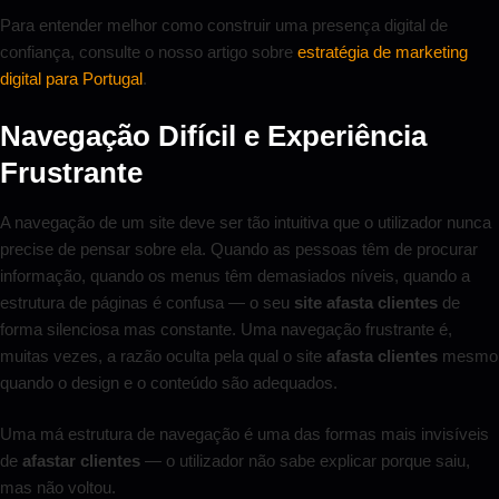
Para entender melhor como construir uma presença digital de
confiança, consulte o nosso artigo sobre
estratégia de marketing
digital para Portugal
.
Navegação Difícil e Experiência
Frustrante
A navegação de um site deve ser tão intuitiva que o utilizador nunca
precise de pensar sobre ela. Quando as pessoas têm de procurar
informação, quando os menus têm demasiados níveis, quando a
estrutura de páginas é confusa — o seu
site afasta clientes
de
forma silenciosa mas constante. Uma navegação frustrante é,
muitas vezes, a razão oculta pela qual o site
afasta clientes
mesmo
quando o design e o conteúdo são adequados.
Uma má estrutura de navegação é uma das formas mais invisíveis
de
afastar clientes
— o utilizador não sabe explicar porque saiu,
mas não voltou.