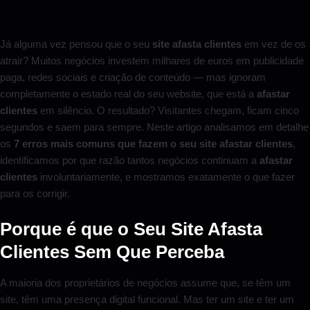
Já alguma vez pensou que o seu
site afasta clientes
em vez de os
atrair? Muitos negócios investem milhares de euros em publicidade
paga, redes sociais e criação de conteúdo — mas ignoram
completamente o estado real do seu website, que está a
afastar
clientes
em silêncio. O resultado? Visitantes chegam, ficam cinco
segundos e saem para sempre. Neste artigo analisamos em detalhe
os
7 erros mais comuns que fazem o seu site afastar clientes
,
identificamos por que razão tantos negócios continuam a
afastar
clientes
involuntariamente, e mostramos exatamente o que fazer
para os corrigir.
Porque é que o Seu Site Afasta
Clientes Sem Que Perceba
A maioria dos proprietários de negócios assume que, se têm um
site, têm uma presença digital funcional. Mas ter um site e ter um