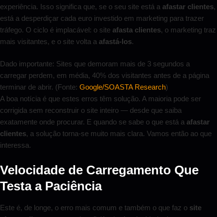
experiência. Isso significa que, se o seu site está a
afastar clientes
,
está a desperdiçar cada euro investido em marketing para trazer
tráfego. O ciclo é implacável: o site
afasta clientes
, o marketing traz
mais visitantes, e o site volta a
afastá-los
.
Dado importante: Sites que demoram mais de 3 segundos a
carregar perdem, em média, 40% dos visitantes antes de a página
terminar de abrir. (Fonte:
Google/SOASTA Research
)
A boa notícia é que estes erros têm solução. A maioria pode ser
corrigida sem reconstruir o site inteiro — desde que saiba
exatamente onde procurar. E quando se sabe o que está a
afastar
clientes
, a solução torna-se muito mais clara. Vamos então ao que
interessa.
Velocidade de Carregamento Que
Testa a Paciência
Este é, de longe, o erro mais comum e também o que faz o
site