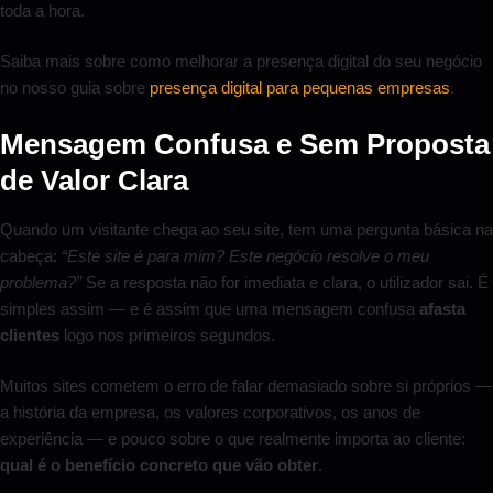
toda a hora.
Saiba mais sobre como melhorar a presença digital do seu negócio
no nosso guia sobre
presença digital para pequenas empresas
.
Mensagem Confusa e Sem Proposta
de Valor Clara
Quando um visitante chega ao seu site, tem uma pergunta básica na
cabeça:
“Este site é para mim? Este negócio resolve o meu
problema?”
Se a resposta não for imediata e clara, o utilizador sai. É
simples assim — e é assim que uma mensagem confusa
afasta
clientes
logo nos primeiros segundos.
Muitos sites cometem o erro de falar demasiado sobre si próprios —
a história da empresa, os valores corporativos, os anos de
experiência — e pouco sobre o que realmente importa ao cliente:
qual é o benefício concreto que vão obter
.