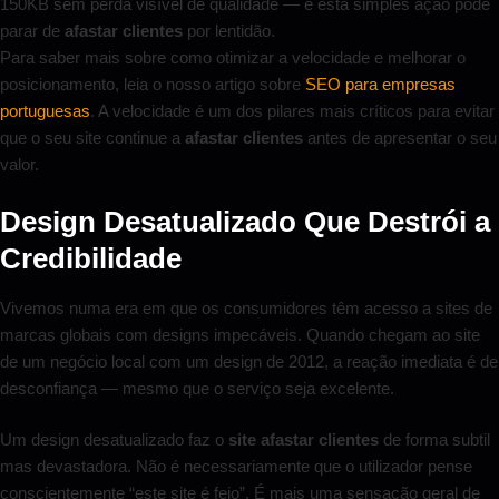
150KB sem perda visível de qualidade — e esta simples ação pode
parar de
afastar clientes
por lentidão.
Para saber mais sobre como otimizar a velocidade e melhorar o
posicionamento, leia o nosso artigo sobre
SEO para empresas
portuguesas
. A velocidade é um dos pilares mais críticos para evitar
que o seu site continue a
afastar clientes
antes de apresentar o seu
valor.
Design Desatualizado Que Destrói a
Credibilidade
Vivemos numa era em que os consumidores têm acesso a sites de
marcas globais com designs impecáveis. Quando chegam ao site
de um negócio local com um design de 2012, a reação imediata é de
desconfiança — mesmo que o serviço seja excelente.
Um design desatualizado faz o
site afastar clientes
de forma subtil
mas devastadora. Não é necessariamente que o utilizador pense
conscientemente “este site é feio”. É mais uma sensação geral de