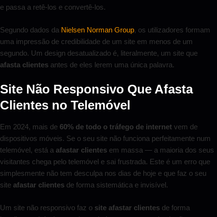
e passa a retê-los e convertê-los.
Segundo dados da
Nielsen Norman Group
, os utilizadores formam
uma impressão de credibilidade de um site em menos de um
segundo. Um design desatualizado é, literalmente, um site que
afasta clientes
antes de eles lerem uma única palavra.
Site Não Responsivo Que Afasta
Clientes no Telemóvel
Em 2024, mais de
60% de todo o tráfego de internet
vem de
dispositivos móveis. Se o seu site não funciona perfeitamente num
telemóvel, está a
afastar clientes
em massa — a maioria dos seus
visitantes chega pelo telemóvel e sai frustrada. Este é um erro que
simplesmente não tem desculpa nos dias de hoje e que faz o seu
site
afastar clientes
de forma sistemática e invisível.
Um site não responsivo faz o
site afastar clientes
de forma