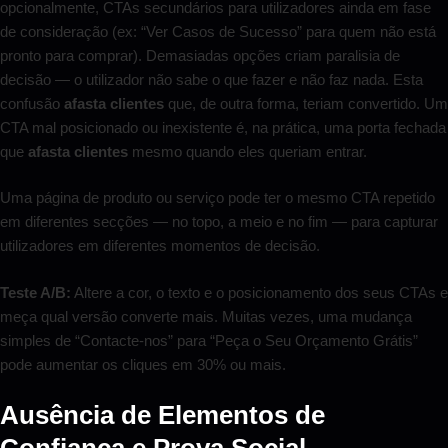
opcionalmente, CTAs secundários para utilizadores ainda em fase
de consideração (ex: “Ver Casos de Sucesso” para quem não está
pronto para comprar). Demasiadas opções criam paralisia de
decisão — o utilizador não sabe o que fazer e não faz nada. Esta
confusão
afasta clientes
que, de outra forma, teriam convertido. Um
CTA mal posicionado ou inexistente é, na prática, uma porta fechada
que
afasta clientes
mesmo quando eles queriam entrar.
Uma página de produto ou serviço pode ter o mesmo CTA repetido
em diferentes secções — no topo, a meio e no fim — para capturar
utilizadores em diferentes momentos de decisão.
Teste A/B:
Altere a cor, o texto e o posicionamento dos seus CTAs e
meça qual versão converte mais. Muitas vezes, uma mudança
simples de “Contacte-nos” para “Peça o Seu Orçamento Grátis”
pode aumentar os cliques em 30% ou mais.
Ausência de Elementos de