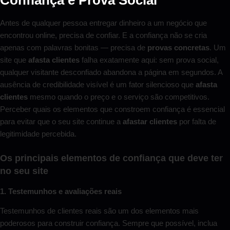
Confiança e Prova Social
Antes de qualquer pessoa entregar dinheiro a um negócio que
encontrou online, precisa de confiar. E a confiança não se cria
apenas com palavras bonitas — precisa de
provas concretas
. Um
site que
afasta clientes
falha exatamente aqui: sem prova social,
qualquer visitante desconfiado abandona a página em segundos. A
ausência de credibilidade visível é um fator silencioso que
afasta
clientes
mesmo quando o preço e o serviço são competitivos.
Perceber quais os elementos que constroem confiança é essencial
para evitar que o seu site continue a
afastar clientes
por falta de
legitimidade percebida.
Os principais elementos de confiança que deve ter
no seu site
1. Testemunhos e avaliações reais
Testemunhos de clientes reais são um dos elementos mais
poderosos para construir confiança. Sempre que possível, inclua