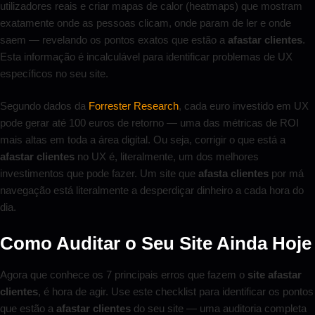
utilizadores reais e criar mapas de calor (heatmaps) que mostram
exatamente onde as pessoas clicam, onde param de ler e onde
saem — revelando os pontos exatos que estão a
afastar clientes
.
Esta informação é incalculável para identificar problemas de UX
específicos no seu site.
Segundo dados da
Forrester Research
, cada euro investido em UX
pode gerar até 100 euros de retorno — uma das métricas de ROI
mais altas em toda a área digital. Ou seja, corrigir o que está a
afastar clientes
no UX é, literalmente, um dos melhores
investimentos que pode fazer. Um site que
afasta clientes
por má
navegação está literalmente a desperdiçar dinheiro a cada hora do
dia.
Como Auditar o Seu Site Ainda Hoje
Agora que conhece os 7 principais erros que fazem o
site afastar
clientes
, é hora de agir. Use este checklist para identificar os pontos
que estão a
afastar clientes
do seu site — uma auditoria completa