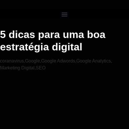
5 dicas para uma boa
estratégia digital
coranavirus
,
Google
,
Google Adwords
,
Google Analytics
,
Marketing Digital
,
SEO